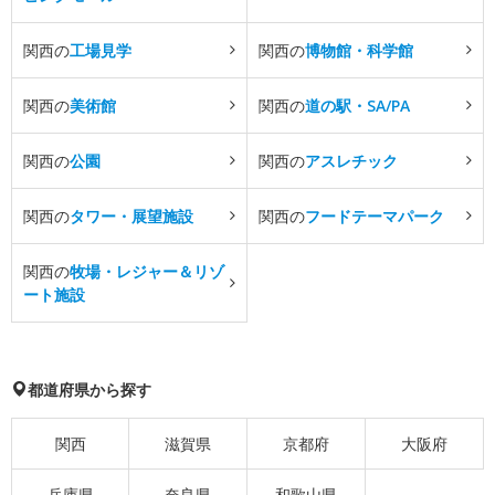
関西の
工場見学
関西の
博物館・科学館
関西の
美術館
関西の
道の駅・SA/PA
関西の
公園
関西の
アスレチック
関西の
タワー・展望施設
関西の
フードテーマパーク
関西の
牧場・レジャー＆リゾ
ート施設
都道府県から探す
関西
滋賀県
京都府
大阪府
兵庫県
奈良県
和歌山県