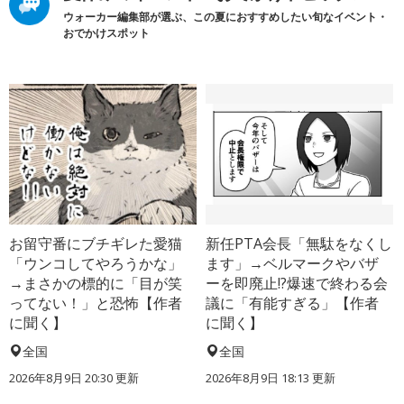
ウォーカー編集部が選ぶ、この夏におすすめしたい旬なイベント・
おでかけスポット
お留守番にブチギレた愛猫
新任PTA会長「無駄をなくし
「ウンコしてやろうかな」
ます」→ベルマークやバザ
→まさかの標的に「目が笑
ーを即廃止!?爆速で終わる会
ってない！」と恐怖【作者
議に「有能すぎる」【作者
に聞く】
に聞く】
全国
全国
2026年8月9日 20:30
更新
2026年8月9日 18:13
更新