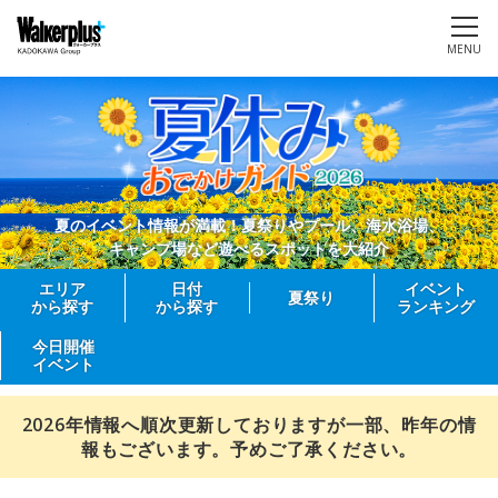
MENU
夏のイベント情報が満載！夏祭りやプール、海水浴場、
キャンプ場など遊べるスポットを大紹介
エリア
日付
イベント
夏祭り
から探す
から探す
ランキング
今日開催
イベント
2026年情報へ順次更新しておりますが一部、昨年の情
報もございます。予めご了承ください。