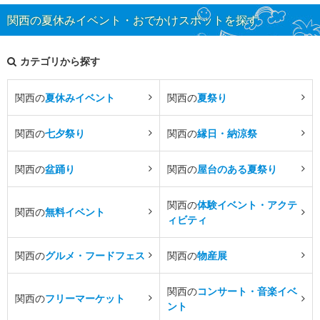
関西の夏休みイベント・おでかけスポットを探す
カテゴリから探す
関西の
夏休みイベント
関西の
夏祭り
関西の
七夕祭り
関西の
縁日・納涼祭
関西の
盆踊り
関西の
屋台のある夏祭り
関西の
体験イベント・アクテ
関西の
無料イベント
ィビティ
関西の
グルメ・フードフェス
関西の
物産展
関西の
コンサート・音楽イベ
関西の
フリーマーケット
ント