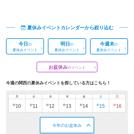
夏休みイベントカレンダーから絞り込む
今日
明日
今週末
の
の
の
夏休みイベント
夏休みイベント
夏休みイベント
お盆休み
の
イベント
今週の関西の夏休みイベントを探している方はこちら！
月
火
水
木
金
土
日
8/
8/
8/
8/
8/
8/
8/
10
11
12
13
14
15
16
今年のお盆休み