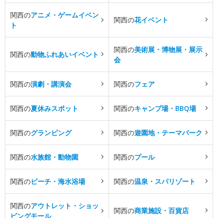
関西の
アニメ・ゲームイベン
関西の
花イベント
ト
関西の
美術展・博物展・展示
関西の
動物ふれあいイベント
会
関西の
演劇・講演会
関西の
フェア
関西の
夏休みスポット
関西の
キャンプ場・BBQ場
関西の
グランピング
関西の
遊園地・テーマパーク
関西の
水族館・動物園
関西の
プール
関西の
ビーチ・海水浴場
関西の
温泉・スパリゾート
関西の
アウトレット・ショッ
関西の
商業施設・百貨店
ピングモール