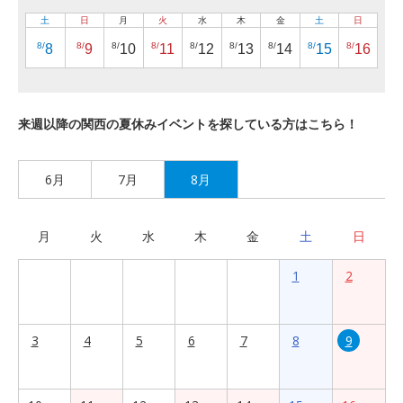
土
日
月
火
水
木
金
土
日
8/
8/
8/
8/
8/
8/
8/
8/
8/
8
9
10
11
12
13
14
15
16
来週以降の関西の夏休みイベントを探している方はこちら！
6月
7月
8月
月
火
水
木
金
土
日
1
2
3
4
5
6
7
8
9