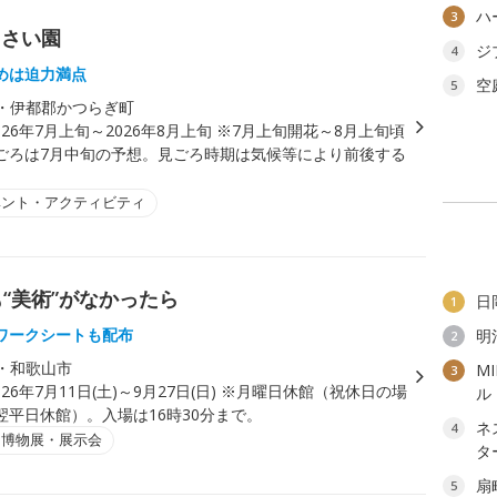
ハ
3
じさい園
ジ
4
めは迫力満点
空
5
・伊都郡かつらぎ町
026年7月上旬～2026年8月上旬 ※7月上旬開花～8月上旬頃
ごろは7月中旬の予想。見ごろ時期は気候等により前後する
ベント・アクティビティ
“美術”がなかったら
日
1
ワークシートも配布
明
2
・和歌山市
M
3
026年7月11日(土)～9月27日(日) ※月曜日休館（祝休日の場
ル
翌平日休館）。入場は16時30分まで。
ネ
4
・博物展・展示会
タ
扇
5