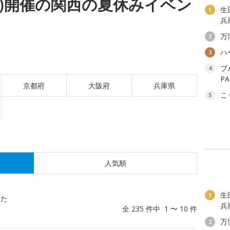
(木)開催の関西の夏休みイベン
生
1
兵
万
2
ハ
3
ブ
4
P
京都府
大阪府
兵庫県
こ
5
人気順
生
1
した
兵
全 235 件中 1 〜 10 件
万
2