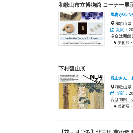
和歌山市立博物館 コーナー展
馬冑がみつ
和歌山県
期間：
2
場合は開館
美術展
下村観山展
観山さん、
和歌山県
期間：
2
合は開館、
美術展
【花・見ごろ】北吉田 蓮の郷 