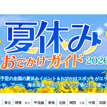
開催予定の全国の夏休みイベント＆おでかけスポットがエ
トや、プール、海水浴場、BBQ・キャンプ場など、遊べ
道
東北
関東
甲信越
東海
北陸
関西
中国
四国
東京
大阪