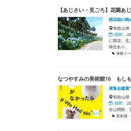
【あじさい・見ごろ】花園あ
開花期の眺
和歌山県
期間：
2
に開花、見
場合あり。
体験イ
なつやすみの美術館16 もしも
展覧会鑑賞
和歌山県
期間：
2
合は開館、
美術展