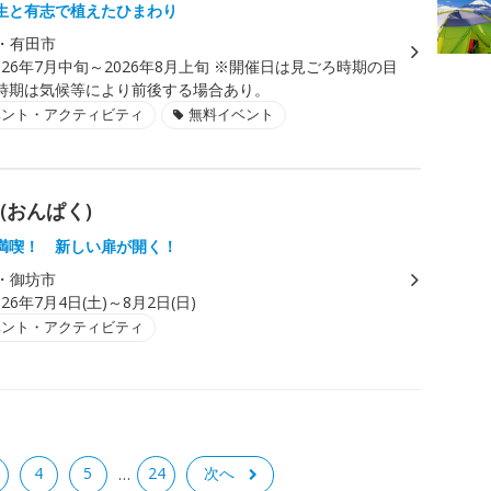
生と有志で植えたひまわり
・有田市
026年7月中旬～2026年8月上旬 ※開催日は見ごろ時期の目
時期は気候等により前後する場合あり。
ベント・アクティビティ
無料イベント
博(おんぱく)
満喫！ 新しい扉が開く！
・御坊市
026年7月4日(土)～8月2日(日)
ベント・アクティビティ
4
5
24
次へ
…