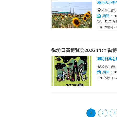
地元の小学
和歌山県
期間：
2
安、見ごろ
体験イ
御坊日高博覧会2026 11th 御
御坊日高を
和歌山県
期間：
2
体験イ
1
2
3