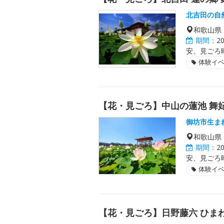
北吉田の自
和歌山県
期間：
2
安、見ごろ
体験イ
【花・見ごろ】中山の蓮池 舞
御坊市生ま
和歌山県
期間：
2
安、見ごろ
体験イ
【花・見ごろ】日野藤六 ひま