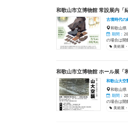
和歌山市立博物館 常設展内「
古墳時代の
和歌山県
期間：
2
の場合は開
美術展
和歌山市立博物館 ホール展「
和歌山大空
和歌山県
期間：
2
の場合は開
美術展