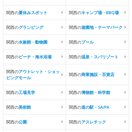
関西の
夏休みスポット
関西の
キャンプ場・BBQ場
関西の
グランピング
関西の
遊園地・テーマパーク
関西の
水族館・動物園
関西の
プール
関西の
ビーチ・海水浴場
関西の
温泉・スパリゾート
関西の
アウトレット・ショッ
関西の
商業施設・百貨店
ピングモール
関西の
工場見学
関西の
博物館・科学館
関西の
美術館
関西の
道の駅・SA/PA
関西の
公園
関西の
アスレチック