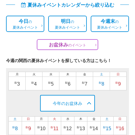
夏休みイベントカレンダーから絞り込む
今日
明日
今週末
の
の
の
夏休みイベント
夏休みイベント
夏休みイベント
お盆休み
の
イベント
今週の関西の夏休みイベントを探している方はこちら！
月
火
水
木
金
土
日
8/
8/
8/
8/
8/
8/
8/
3
4
5
6
7
8
9
今年のお盆休み
土
日
月
火
水
木
金
土
日
8/
8/
8/
8/
8/
8/
8/
8/
8/
8
9
10
11
12
13
14
15
16