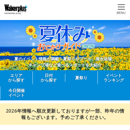
MENU
夏のイベント情報が満載！夏祭りやプール、海水浴場、
キャンプ場など遊べるスポットを大紹介
エリア
日付
イベント
夏祭り
から探す
から探す
ランキング
今日開催
イベント
2026年情報へ順次更新しておりますが一部、昨年の情
報もございます。予めご了承ください。