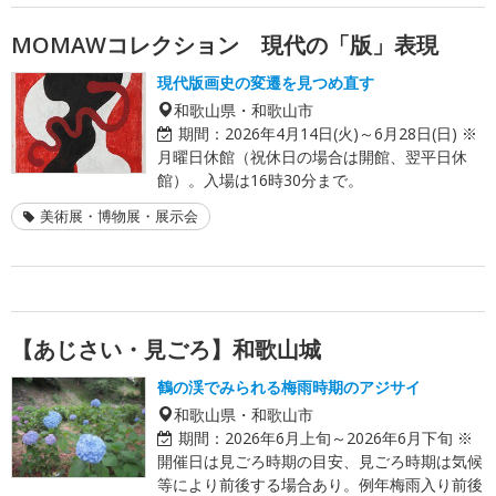
MOMAWコレクション 現代の「版」表現
現代版画史の変遷を見つめ直す
和歌山県・和歌山市
期間：
2026年4月14日(火)～6月28日(日) ※
月曜日休館（祝休日の場合は開館、翌平日休
館）。入場は16時30分まで。
美術展・博物展・展示会
【あじさい・見ごろ】和歌山城
鶴の渓でみられる梅雨時期のアジサイ
和歌山県・和歌山市
期間：
2026年6月上旬～2026年6月下旬 ※
開催日は見ごろ時期の目安、見ごろ時期は気候
等により前後する場合あり。例年梅雨入り前後