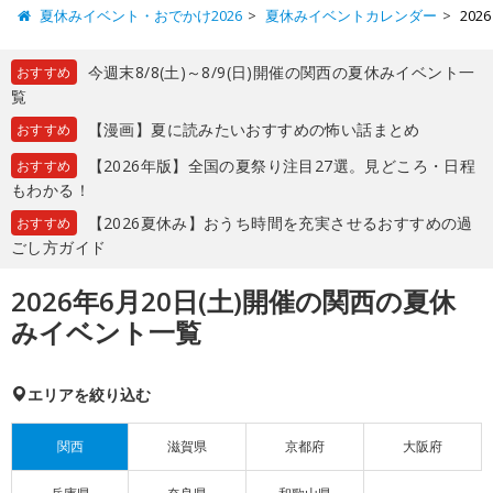
夏休みイベント・おでかけ2026
夏休みイベントカレンダー
20
今週末8/8(土)～8/9(日)開催の関西の夏休みイベント一
おすすめ
覧
【漫画】夏に読みたいおすすめの怖い話まとめ
おすすめ
【2026年版】全国の夏祭り注目27選。見どころ・日程
おすすめ
もわかる！
【2026夏休み】おうち時間を充実させるおすすめの過
おすすめ
ごし方ガイド
2026年6月20日(土)開催の関西の夏休
みイベント一覧
エリアを絞り込む
関西
滋賀県
京都府
大阪府