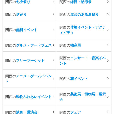
関西の
七夕祭り
関西の
縁日・納涼祭
関西の
盆踊り
関西の
屋台のある夏祭り
関西の
体験イベント・アクテ
関西の
無料イベント
ィビティ
関西の
グルメ・フードフェス
関西の
物産展
関西の
コンサート・音楽イベ
関西の
フリーマーケット
ント
関西の
アニメ・ゲームイベン
関西の
花イベント
ト
関西の
美術展・博物展・展示
関西の
動物ふれあいイベント
会
関西の
演劇・講演会
関西の
フェア