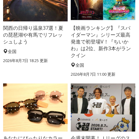
関西の日帰り温泉37選！夏
【映画ランキング】『スパ
の琵琶湖や有馬でリフレッ
イダーマン』シリーズ最高
シュしよう
発進で初登場V！『ちいか
わ』は2位、新作3本がラン
全国
クイン
2026年8月7日 18:25
更新
全国
2026年8月7日 11:00
更新
あなたにぴったりなカラー
今週末開幕！Ｊリーグのス