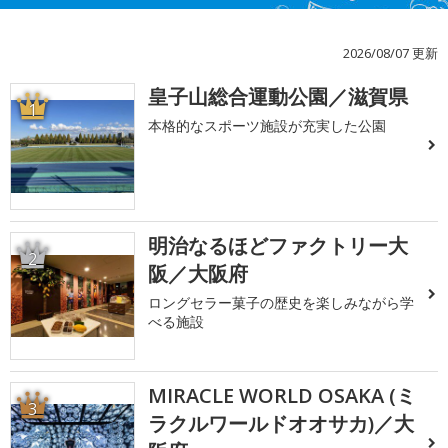
2026/08/07 更新
皇子山総合運動公園／滋賀県
1
本格的なスポーツ施設が充実した公園
明治なるほどファクトリー大
2
阪／大阪府
ロングセラー菓子の歴史を楽しみながら学
べる施設
MIRACLE WORLD OSAKA (ミ
3
ラクルワールドオオサカ)／大