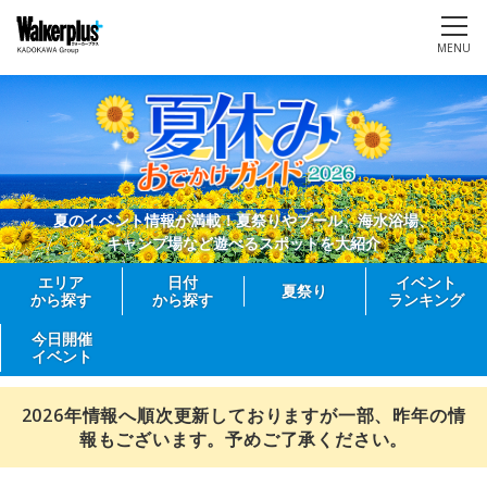
MENU
夏のイベント情報が満載！夏祭りやプール、海水浴場、
キャンプ場など遊べるスポットを大紹介
エリア
日付
イベント
夏祭り
から探す
から探す
ランキング
今日開催
イベント
2026年情報へ順次更新しておりますが一部、昨年の情
報もございます。予めご了承ください。