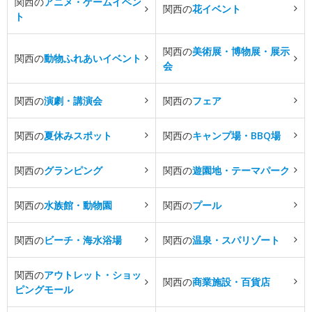
関西の
アニメ・ゲームイベン
関西の
花イベント
ト
関西の
美術展・博物展・展示
関西の
動物ふれあいイベント
会
関西の
演劇・講演会
関西の
フェア
関西の
夏休みスポット
関西の
キャンプ場・BBQ場
関西の
グランピング
関西の
遊園地・テーマパーク
関西の
水族館・動物園
関西の
プール
関西の
ビーチ・海水浴場
関西の
温泉・スパリゾート
関西の
アウトレット・ショッ
関西の
商業施設・百貨店
ピングモール