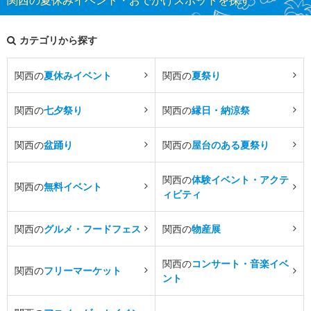
カテゴリから探す
関西の
夏休みイベント
関西の
夏祭り
関西の
七夕祭り
関西の
縁日・納涼祭
関西の
盆踊り
関西の
屋台のある夏祭り
関西の
体験イベント・アクテ
関西の
無料イベント
ィビティ
関西の
グルメ・フードフェス
関西の
物産展
関西の
コンサート・音楽イベ
関西の
フリーマーケット
ント