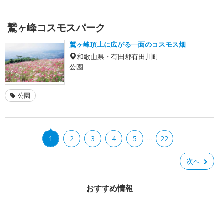
鷲ヶ峰コスモスパーク
鷲ヶ峰頂上に広がる一面のコスモス畑
和歌山県・有田郡有田川町
公園
公園
…
1
2
3
4
5
22
次へ
おすすめ情報