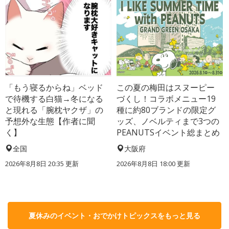
「もう寝るからね」ベッド
この夏の梅田はスヌーピー
で待機する白猫→冬になる
づくし！コラボメニュー19
と現れる「腕枕ヤクザ」の
種に約80ブランドの限定グ
予想外な生態【作者に聞
ッズ、ノベルティまで3つの
く】
PEANUTSイベント総まとめ
全国
大阪府
2026年8月8日 20:35
更新
2026年8月8日 18:00
更新
夏休みのイベント・おでかけトピックスをもっと見る