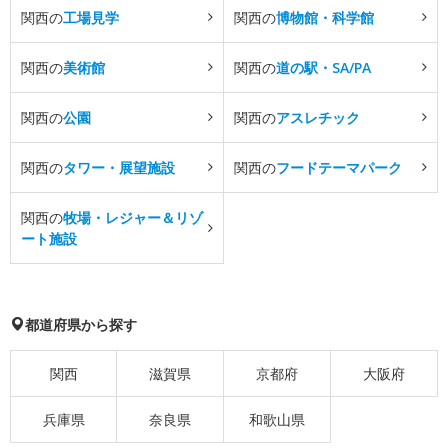
関西の
工場見学
関西の
博物館・科学館
関西の
美術館
関西の
道の駅・SA/PA
関西の
公園
関西の
アスレチック
関西の
タワー・展望施設
関西の
フードテーマパーク
関西の
牧場・レジャー＆リゾ
ート施設
都道府県から探す
関西
滋賀県
京都府
大阪府
兵庫県
奈良県
和歌山県