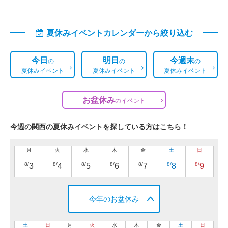
夏休みイベントカレンダーから絞り込む
今日
明日
今週末
の
の
の
夏休みイベント
夏休みイベント
夏休みイベント
お盆休み
の
イベント
今週の関西の夏休みイベントを探している方はこちら！
月
火
水
木
金
土
日
8/
8/
8/
8/
8/
8/
8/
3
4
5
6
7
8
9
今年のお盆休み
土
日
月
火
水
木
金
土
日