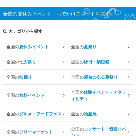
全国の夏休みイベント・おでかけスポットを探す
カテゴリから探す
全国の
夏休みイベント
全国の
夏祭り
全国の
七夕祭り
全国の
縁日・納涼祭
全国の
盆踊り
全国の
屋台のある夏祭り
全国の
体験イベント・アクテ
全国の
無料イベント
ィビティ
全国の
グルメ・フードフェス
全国の
物産展
全国の
コンサート・音楽イベ
全国の
フリーマーケット
ント