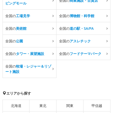
全国の
商業施設・百貨店
ピングモール
全国の
工場見学
全国の
博物館・科学館
全国の
美術館
全国の
道の駅・SA/PA
全国の
公園
全国の
アスレチック
全国の
タワー・展望施設
全国の
フードテーマパーク
全国の
牧場・レジャー＆リゾ
ート施設
エリアから探す
北海道
東北
関東
甲信越