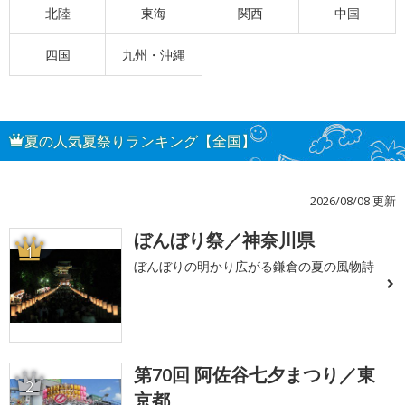
北陸
東海
関西
中国
四国
九州・沖縄
夏の人気夏祭りランキング【全国】
2026/08/08 更新
ぼんぼり祭／神奈川県
1
ぼんぼりの明かり広がる鎌倉の夏の風物詩
第70回 阿佐谷七夕まつり／東
2
京都