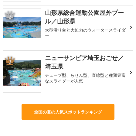
山形県総合運動公園屋外プー
2
ル／山形県
大型滑り台と大迫力のウォータースライダ
ー
ニューサンピア埼玉おごせ／
3
埼玉県
チューブ型、らせん型、直線型と種類豊富
なスライダーが人気
全国の夏の人気スポットランキング