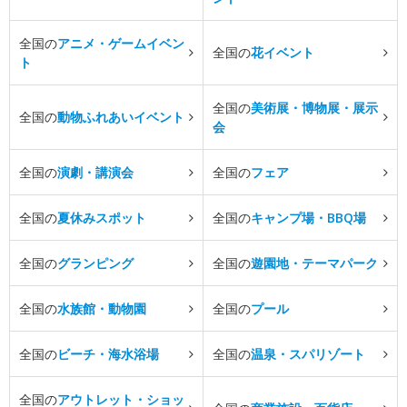
全国の
アニメ・ゲームイベン
全国の
花イベント
ト
全国の
美術展・博物展・展示
全国の
動物ふれあいイベント
会
全国の
演劇・講演会
全国の
フェア
全国の
夏休みスポット
全国の
キャンプ場・BBQ場
全国の
グランピング
全国の
遊園地・テーマパーク
全国の
水族館・動物園
全国の
プール
全国の
ビーチ・海水浴場
全国の
温泉・スパリゾート
全国の
アウトレット・ショッ