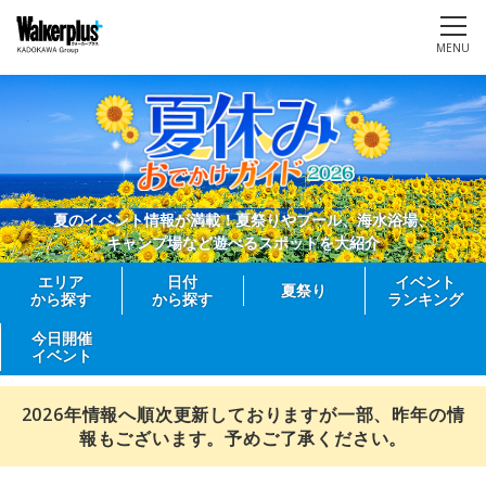
MENU
夏のイベント情報が満載！夏祭りやプール、海水浴場、
キャンプ場など遊べるスポットを大紹介
エリア
日付
イベント
夏祭り
から探す
から探す
ランキング
今日開催
イベント
2026年情報へ順次更新しておりますが一部、昨年の情
報もございます。予めご了承ください。