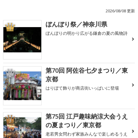
2026/08/08 更新
ぼんぼり祭／神奈川県
1
ぼんぼりの明かり広がる鎌倉の夏の風物詩
第70回 阿佐谷七夕まつり／東
2
京都
はりぼて飾りが商店街いっぱいに登場
第75回 江戸趣味納涼大会うえ
3
の夏まつり／東京都
老若男女問わず家族みんなで楽しめるうえ