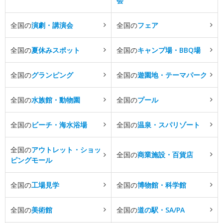
会
全国の
演劇・講演会
全国の
フェア
全国の
夏休みスポット
全国の
キャンプ場・BBQ場
全国の
グランピング
全国の
遊園地・テーマパーク
全国の
水族館・動物園
全国の
プール
全国の
ビーチ・海水浴場
全国の
温泉・スパリゾート
全国の
アウトレット・ショッ
全国の
商業施設・百貨店
ピングモール
全国の
工場見学
全国の
博物館・科学館
全国の
美術館
全国の
道の駅・SA/PA