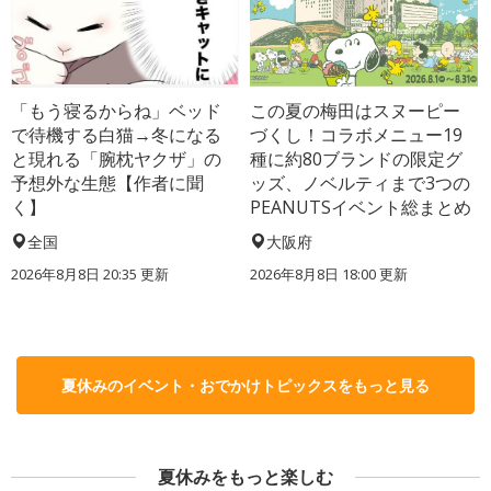
「もう寝るからね」ベッド
この夏の梅田はスヌーピー
で待機する白猫→冬になる
づくし！コラボメニュー19
と現れる「腕枕ヤクザ」の
種に約80ブランドの限定グ
予想外な生態【作者に聞
ッズ、ノベルティまで3つの
く】
PEANUTSイベント総まとめ
全国
大阪府
2026年8月8日 20:35
更新
2026年8月8日 18:00
更新
夏休みのイベント・おでかけトピックスをもっと見る
夏休みをもっと楽しむ