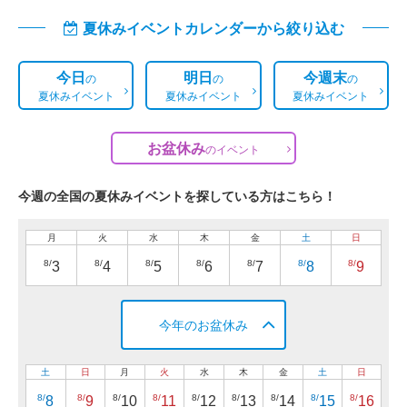
夏休みイベントカレンダーから絞り込む
今日
明日
今週末
の
の
の
夏休みイベント
夏休みイベント
夏休みイベント
お盆休み
の
イベント
今週の全国の夏休みイベントを探している方はこちら！
月
火
水
木
金
土
日
8/
8/
8/
8/
8/
8/
8/
3
4
5
6
7
8
9
今年のお盆休み
土
日
月
火
水
木
金
土
日
8/
8/
8/
8/
8/
8/
8/
8/
8/
8
9
10
11
12
13
14
15
16