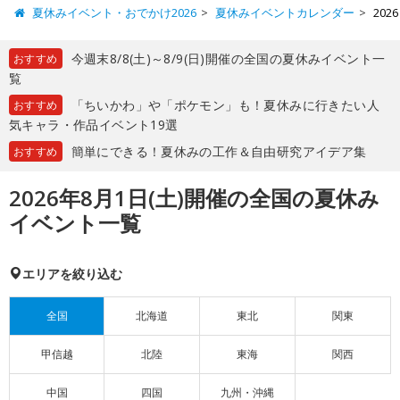
夏休みイベント・おでかけ2026
夏休みイベントカレンダー
20
今週末8/8(土)～8/9(日)開催の全国の夏休みイベント一
おすすめ
覧
「ちいかわ」や「ポケモン」も！夏休みに行きたい人
おすすめ
気キャラ・作品イベント19選
簡単にできる！夏休みの工作＆自由研究アイデア集
おすすめ
2026年8月1日(土)開催の全国の夏休み
イベント一覧
エリアを絞り込む
全国
北海道
東北
関東
甲信越
北陸
東海
関西
中国
四国
九州・沖縄