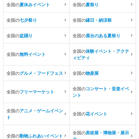
全国の
夏休みイベント
全国の
夏祭り
全国の
七夕祭り
全国の
縁日・納涼祭
全国の
盆踊り
全国の
屋台のある夏祭り
全国の
体験イベント・アクテ
全国の
無料イベント
ィビティ
全国の
グルメ・フードフェス
全国の
物産展
全国の
コンサート・音楽イベ
全国の
フリーマーケット
ント
全国の
アニメ・ゲームイベン
全国の
花イベント
ト
全国の
美術展・博物展・展示
全国の
動物ふれあいイベント