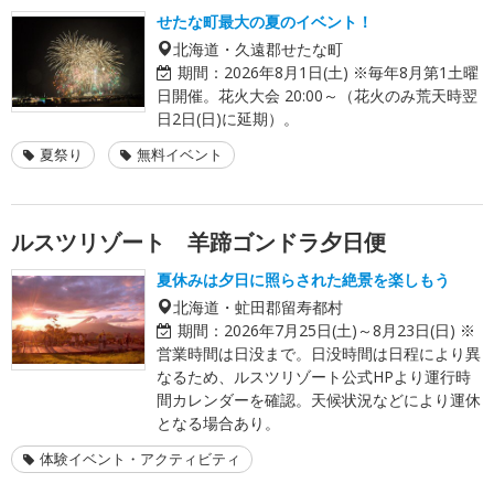
せたな町最大の夏のイベント！
北海道・久遠郡せたな町
期間：
2026年8月1日(土) ※毎年8月第1土曜
日開催。花火大会 20:00～（花火のみ荒天時翌
日2日(日)に延期）。
夏祭り
無料イベント
ルスツリゾート 羊蹄ゴンドラ夕日便
夏休みは夕日に照らされた絶景を楽しもう
北海道・虻田郡留寿都村
期間：
2026年7月25日(土)～8月23日(日) ※
営業時間は日没まで。日没時間は日程により異
なるため、ルスツリゾート公式HPより運行時
間カレンダーを確認。天候状況などにより運休
となる場合あり。
体験イベント・アクティビティ