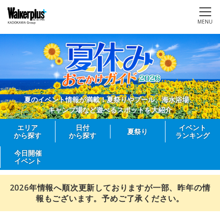
MENU
夏のイベント情報が満載！夏祭りやプール、海水浴場、
キャンプ場など遊べるスポットを大紹介
エリア
日付
イベント
夏祭り
から探す
から探す
ランキング
今日開催
イベント
2026年情報へ順次更新しておりますが一部、昨年の情
報もございます。予めご了承ください。