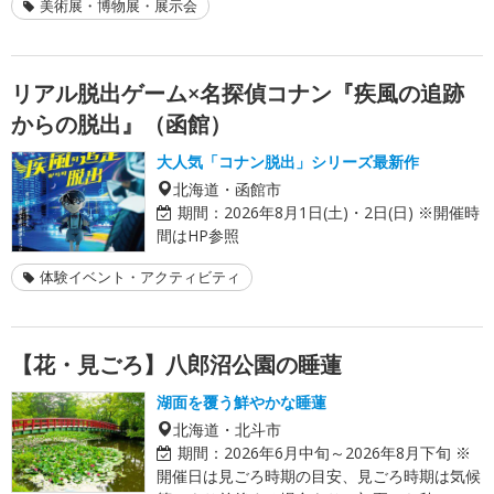
美術展・博物展・展示会
リアル脱出ゲーム×名探偵コナン『疾風の追跡
からの脱出』（函館）
大人気「コナン脱出」シリーズ最新作
北海道・函館市
期間：
2026年8月1日(土)・2日(日) ※開催時
間はHP参照
体験イベント・アクティビティ
【花・見ごろ】八郎沼公園の睡蓮
湖面を覆う鮮やかな睡蓮
北海道・北斗市
期間：
2026年6月中旬～2026年8月下旬 ※
開催日は見ごろ時期の目安、見ごろ時期は気候