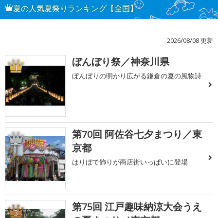
夏の人気夏祭りランキング【全国】
2026/08/08 更新
ぼんぼり祭／神奈川県
1
ぼんぼりの明かり広がる鎌倉の夏の風物詩
第70回 阿佐谷七夕まつり／東
2
京都
はりぼて飾りが商店街いっぱいに登場
第75回 江戸趣味納涼大会うえ
3