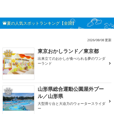
夏の人気スポットランキング【全国】
2026/08/08 更新
東京おかしランド／東京都
1
出来立てのおかしが食べられる夢のワンダ
ーランド
山形県総合運動公園屋外プー
2
ル／山形県
大型滑り台と大迫力のウォータースライダ
ー