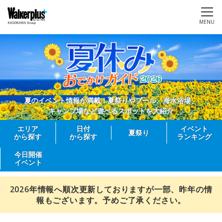
MENU
夏のイベント情報が満載！夏祭りやプール、海水浴場、
キャンプ場など遊べるスポットを大紹介
エリア
日付
イベント
夏祭り
から探す
から探す
ランキング
今日開催
イベント
2026年情報へ順次更新しておりますが一部、昨年の情
報もございます。予めご了承ください。