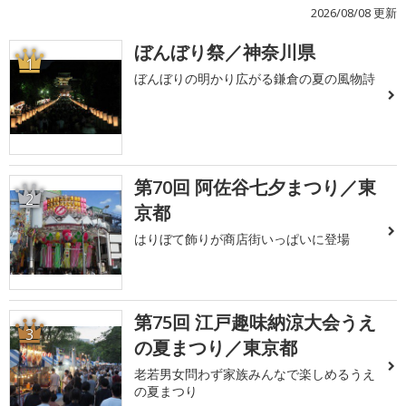
2026/08/08 更新
ぼんぼり祭／神奈川県
1
ぼんぼりの明かり広がる鎌倉の夏の風物詩
第70回 阿佐谷七夕まつり／東
2
京都
はりぼて飾りが商店街いっぱいに登場
第75回 江戸趣味納涼大会うえ
3
の夏まつり／東京都
老若男女問わず家族みんなで楽しめるうえ
の夏まつり