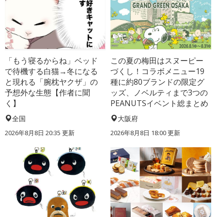
「もう寝るからね」ベッド
この夏の梅田はスヌーピー
で待機する白猫→冬になる
づくし！コラボメニュー19
と現れる「腕枕ヤクザ」の
種に約80ブランドの限定グ
予想外な生態【作者に聞
ッズ、ノベルティまで3つの
く】
PEANUTSイベント総まとめ
全国
大阪府
2026年8月8日 20:35
更新
2026年8月8日 18:00
更新