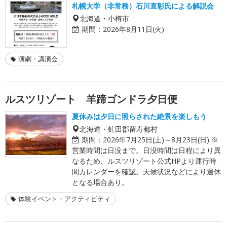
札幌大学（非常務）石川直彰氏による解説会
北海道・小樽市
期間：
2026年8月11日(火)
演劇・講演会
ルスツリゾート 羊蹄ゴンドラ夕日便
夏休みは夕日に照らされた絶景を楽しもう
北海道・虻田郡留寿都村
期間：
2026年7月25日(土)～8月23日(日) ※
営業時間は日没まで。日没時間は日程により異
なるため、ルスツリゾート公式HPより運行時
間カレンダーを確認。天候状況などにより運休
となる場合あり。
体験イベント・アクティビティ