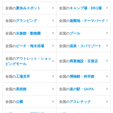
全国の
夏休みスポット
全国の
キャンプ場・BBQ場
全国の
グランピング
全国の
遊園地・テーマパーク
全国の
水族館・動物園
全国の
プール
全国の
ビーチ・海水浴場
全国の
温泉・スパリゾート
全国の
アウトレット・ショッ
全国の
商業施設・百貨店
ピングモール
全国の
工場見学
全国の
博物館・科学館
全国の
美術館
全国の
道の駅・SA/PA
全国の
公園
全国の
アスレチック