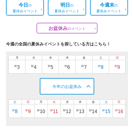
今日
明日
今週末
の
の
の
夏休みイベント
夏休みイベント
夏休みイベント
お盆休み
の
イベント
今週の全国の夏休みイベントを探している方はこちら！
月
火
水
木
金
土
日
8/
8/
8/
8/
8/
8/
8/
3
4
5
6
7
8
9
今年のお盆休み
土
日
月
火
水
木
金
土
日
8/
8/
8/
8/
8/
8/
8/
8/
8/
8
9
10
11
12
13
14
15
16