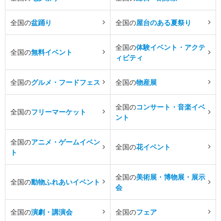
全国の
盆踊り
全国の
屋台のある夏祭り
全国の
体験イベント・アクテ
全国の
無料イベント
ィビティ
全国の
グルメ・フードフェス
全国の
物産展
全国の
コンサート・音楽イベ
全国の
フリーマーケット
ント
全国の
アニメ・ゲームイベン
全国の
花イベント
ト
全国の
美術展・博物展・展示
全国の
動物ふれあいイベント
会
全国の
演劇・講演会
全国の
フェア