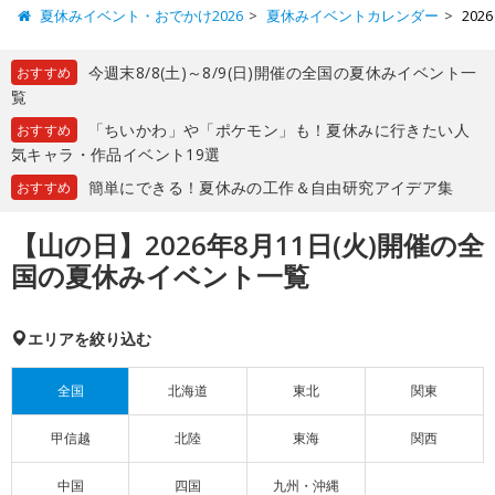
夏休みイベント・おでかけ2026
夏休みイベントカレンダー
20
今週末8/8(土)～8/9(日)開催の全国の夏休みイベント一
おすすめ
覧
「ちいかわ」や「ポケモン」も！夏休みに行きたい人
おすすめ
気キャラ・作品イベント19選
簡単にできる！夏休みの工作＆自由研究アイデア集
おすすめ
【山の日】2026年8月11日(火)開催の全
国の夏休みイベント一覧
エリアを絞り込む
全国
北海道
東北
関東
甲信越
北陸
東海
関西
中国
四国
九州・沖縄