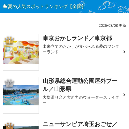
夏の人気スポットランキング【全国】
2026/08/08 更新
東京おかしランド／東京都
1
出来立てのおかしが食べられる夢のワンダ
ーランド
山形県総合運動公園屋外プー
2
ル／山形県
大型滑り台と大迫力のウォータースライダ
ー
ニューサンピア埼玉おごせ／
3