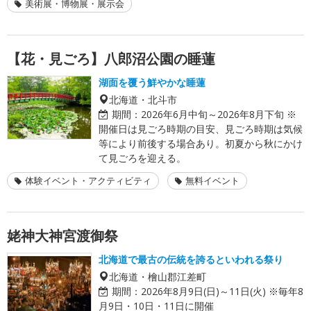
美術展・博物展・展示会
【花・見ごろ】八郎沼公園の睡蓮
湖面を覆う鮮やかな睡蓮
北海道・北斗市
期間：
2026年6月中旬～2026年8月下旬 ※
開催日は見ごろ時期の目安、見ごろ時期は気候
等により前後する場合あり。初夏から秋にかけ
て見ごろを迎える。
体験イベント・アクティビティ
無料イベント
姥神大神宮渡御祭
北海道で最古の伝統を誇るといわれる祭り
北海道・檜山郡江差町
期間：
2026年8月9日(日)～11日(火) ※毎年8
月9日・10日・11日に開催