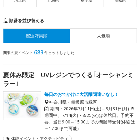
埼玉県
群馬県
栃木県
茨城県
順番を並び替える
都道府県順
人気順
683
関東の夏イベント
件ヒットしました
夏休み限定 UVレジンでつくる｢オーシャンミ
ラー｣
毎日のおでかけに大活躍間違いなし！
神奈川県・相模原市緑区
期間：
2026年7月11日(土)～8月31日(月) ※
期間中、7/14(火)・8/25(火)は休館日。予約不
要。当日9:00～15:00までの間髄時受付(体験は
～17:00まで可能)
体験イベント・アクティビティ