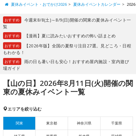
夏休みイベント・おでかけ2026
夏休みイベントカレンダー
20
今週末8/8(土)～8/9(日)開催の関東の夏休みイベント一
おすすめ
覧
【漫画】夏に読みたいおすすめの怖い話まとめ
おすすめ
【2026年版】全国の夏祭り注目27選。見どころ・日程
おすすめ
もわかる！
雨の日も暑い日も安心！おすすめ屋内施設・室内遊び
おすすめ
場ガイド
【山の日】2026年8月11日(火)開催の関
東の夏休みイベント一覧
エリアを絞り込む
関東
東京都
神奈川県
千葉県