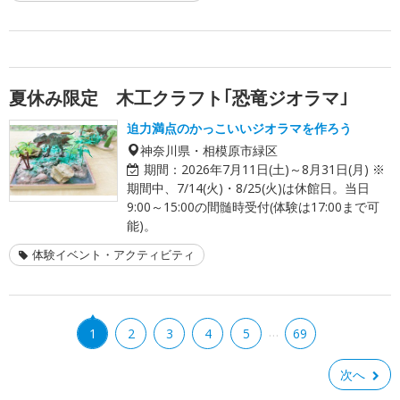
夏休み限定 木工クラフト｢恐竜ジオラマ｣
迫力満点のかっこいいジオラマを作ろう
神奈川県・相模原市緑区
期間：
2026年7月11日(土)～8月31日(月) ※
期間中、7/14(火)・8/25(火)は休館日。当日
9:00～15:00の間髄時受付(体験は17:00まで可
能)。
体験イベント・アクティビティ
…
1
2
3
4
5
69
次へ