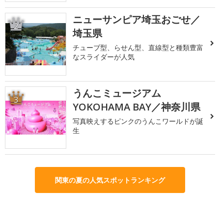
ニューサンピア埼玉おごせ／
2
埼玉県
チューブ型、らせん型、直線型と種類豊富
なスライダーが人気
うんこミュージアム
3
YOKOHAMA BAY／神奈川県
写真映えするピンクのうんこワールドが誕
生
関東の夏の人気スポットランキング