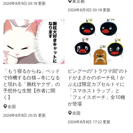
東京都
2026年8月9日 03:18
更新
2026年8月9日 03:18
更新
「もう寝るからね」ベッド
ピングーの“トラウマ回”のト
で待機する白猫→冬になる
ドがまさかのポーチ化！か
と現れる「腕枕ヤクザ」の
ぷえぼ限定カプセルトイに
予想外な生態【作者に聞
「スマホストラップ」と
く】
「フェイスポーチ」全10種
が登場
全国
全国
2026年8月8日 20:35
更新
2026年8月8日 17:22
更新