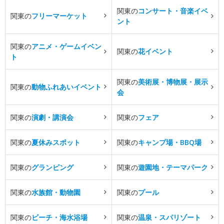
関東の
コンサート・音楽イベ
関東の
フリーマーケット
ント
関東の
アニメ・ゲームイベン
関東の
花イベント
ト
関東の
美術展・博物展・展示
関東の
動物ふれあいイベント
会
関東の
演劇・講演会
関東の
フェア
関東の
夏休みスポット
関東の
キャンプ場・BBQ場
関東の
グランピング
関東の
遊園地・テーマパーク
関東の
水族館・動物園
関東の
プール
関東の
ビーチ・海水浴場
関東の
温泉・スパリゾート