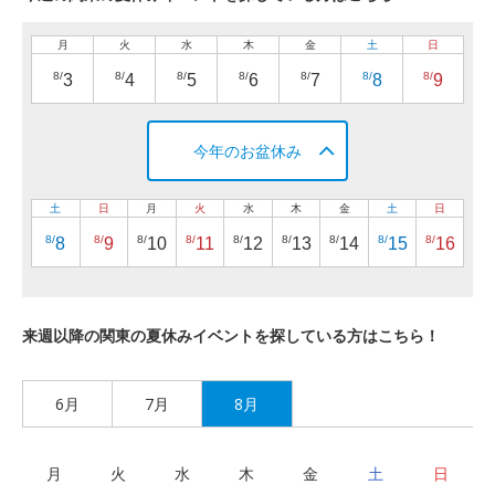
月
火
水
木
金
土
日
8/
8/
8/
8/
8/
8/
8/
3
4
5
6
7
8
9
今年のお盆休み
土
日
月
火
水
木
金
土
日
8/
8/
8/
8/
8/
8/
8/
8/
8/
8
9
10
11
12
13
14
15
16
来週以降の関東の夏休みイベントを探している方はこちら！
6月
7月
8月
月
火
水
木
金
土
日