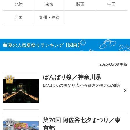
北陸
東海
関西
中国
四国
九州・沖縄
夏の人気夏祭りランキング【関東】
2026/08/08 更新
ぼんぼり祭／神奈川県
1
ぼんぼりの明かり広がる鎌倉の夏の風物詩
第70回 阿佐谷七夕まつり／東
2
京都