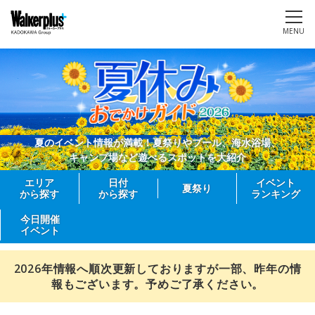
MENU
夏のイベント情報が満載！夏祭りやプール、海水浴場、
キャンプ場など遊べるスポットを大紹介
エリア
日付
イベント
夏祭り
から探す
から探す
ランキング
今日開催
イベント
2026年情報へ順次更新しておりますが一部、昨年の情
報もございます。予めご了承ください。