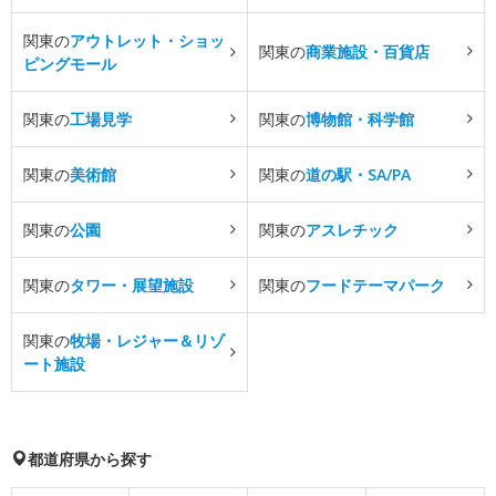
関東の
アウトレット・ショッ
関東の
商業施設・百貨店
ピングモール
関東の
工場見学
関東の
博物館・科学館
関東の
美術館
関東の
道の駅・SA/PA
関東の
公園
関東の
アスレチック
関東の
タワー・展望施設
関東の
フードテーマパーク
関東の
牧場・レジャー＆リゾ
ート施設
都道府県から探す