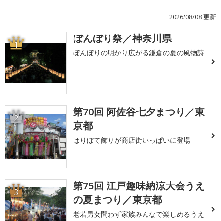
2026/08/08 更新
ぼんぼり祭／神奈川県
1
ぼんぼりの明かり広がる鎌倉の夏の風物詩
第70回 阿佐谷七夕まつり／東
2
京都
はりぼて飾りが商店街いっぱいに登場
第75回 江戸趣味納涼大会うえ
3
の夏まつり／東京都
老若男女問わず家族みんなで楽しめるうえ