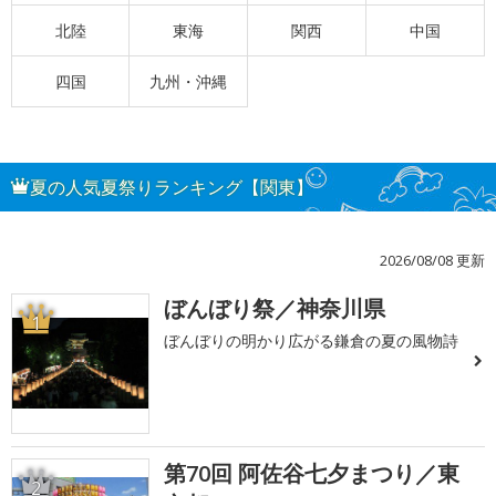
北陸
東海
関西
中国
四国
九州・沖縄
夏の人気夏祭りランキング【関東】
2026/08/08 更新
ぼんぼり祭／神奈川県
1
ぼんぼりの明かり広がる鎌倉の夏の風物詩
第70回 阿佐谷七夕まつり／東
2