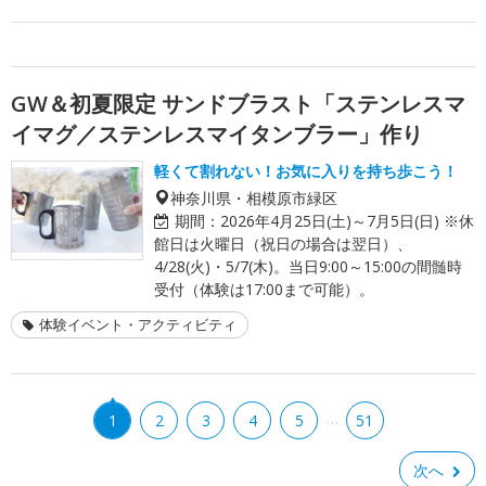
GW＆初夏限定 サンドブラスト「ステンレスマ
イマグ／ステンレスマイタンブラー」作り
軽くて割れない！お気に入りを持ち歩こう！
神奈川県・相模原市緑区
期間：
2026年4月25日(土)～7月5日(日) ※休
館日は火曜日（祝日の場合は翌日）、
4/28(火)・5/7(木)。当日9:00～15:00の間髄時
受付（体験は17:00まで可能）。
体験イベント・アクティビティ
…
1
2
3
4
5
51
次へ