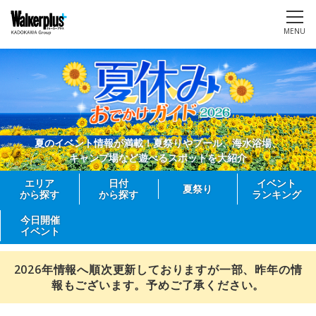
MENU
夏のイベント情報が満載！夏祭りやプール、海水浴場、
キャンプ場など遊べるスポットを大紹介
エリア
日付
イベント
夏祭り
から探す
から探す
ランキング
今日開催
イベント
2026年情報へ順次更新しておりますが一部、昨年の情
報もございます。予めご了承ください。