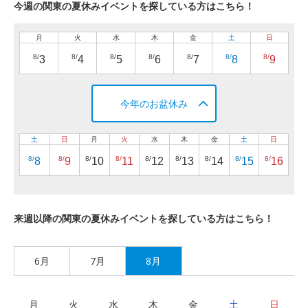
今週の関東の夏休みイベントを探している方はこちら！
月
火
水
木
金
土
日
8/
8/
8/
8/
8/
8/
8/
3
4
5
6
7
8
9
今年のお盆休み
土
日
月
火
水
木
金
土
日
8/
8/
8/
8/
8/
8/
8/
8/
8/
8
9
10
11
12
13
14
15
16
来週以降の関東の夏休みイベントを探している方はこちら！
6月
7月
8月
月
火
水
木
金
土
日