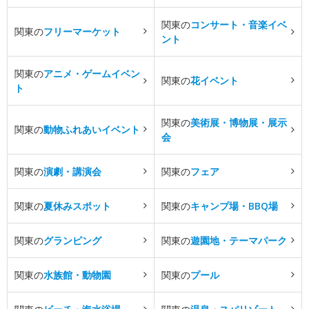
関東の
コンサート・音楽イベ
関東の
フリーマーケット
ント
関東の
アニメ・ゲームイベン
関東の
花イベント
ト
関東の
美術展・博物展・展示
関東の
動物ふれあいイベント
会
関東の
演劇・講演会
関東の
フェア
関東の
夏休みスポット
関東の
キャンプ場・BBQ場
関東の
グランピング
関東の
遊園地・テーマパーク
関東の
水族館・動物園
関東の
プール