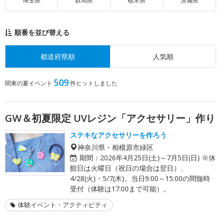
埼玉県
群馬県
栃木県
茨城県
順番を並び替える
都道府県順
人気順
509
関東の夏イベント
件ヒットしました
GW＆初夏限定 UVレジン「アクセサリー」作り
ステキなアクセサリーを作ろう
神奈川県・相模原市緑区
期間：
2026年4月25日(土)～7月5日(日) ※休
館日は火曜日（祝日の場合は翌日）、
4/28(火)・5/7(木)。当日9:00～15:00の間髄時
受付（体験は17:00まで可能）。
体験イベント・アクティビティ