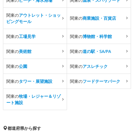
関東の
ビーチ・海水浴場
関東の
温泉・スパリゾート
関東の
アウトレット・ショッ
関東の
商業施設・百貨店
ピングモール
関東の
工場見学
関東の
博物館・科学館
関東の
美術館
関東の
道の駅・SA/PA
関東の
公園
関東の
アスレチック
関東の
タワー・展望施設
関東の
フードテーマパーク
関東の
牧場・レジャー＆リゾ
ート施設
都道府県から探す