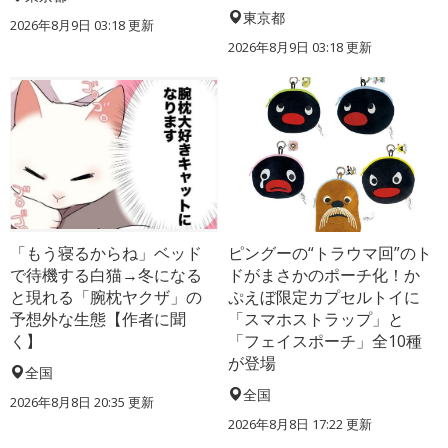
東京都
2026年8月9日 03:18
更新
2026年8月9日 03:18
更新
「もう寝るからね」ベッド
ピングーの“トラウマ回”のト
で待機する白猫→冬になる
ドがまさかのポーチ化！か
と現れる「腕枕ヤクザ」の
ぷえぼ限定カプセルトイに
予想外な生態【作者に聞
「スマホストラップ」と
く】
「フェイスポーチ」全10種
が登場
全国
全国
2026年8月8日 20:35
更新
2026年8月8日 17:22
更新