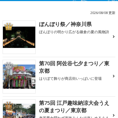
2026/08/08 更新
ぼんぼり祭／神奈川県
1
ぼんぼりの明かり広がる鎌倉の夏の風物詩
第70回 阿佐谷七夕まつり／東
2
京都
はりぼて飾りが商店街いっぱいに登場
第75回 江戸趣味納涼大会うえ
3
の夏まつり／東京都
老若男女問わず家族みんなで楽しめるうえ