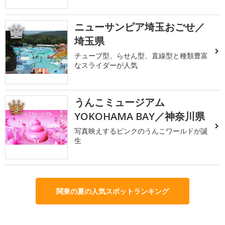
ニューサンピア埼玉おごせ／
2
埼玉県
チューブ型、らせん型、直線型と種類豊富
なスライダーが人気
うんこミュージアム
3
YOKOHAMA BAY／神奈川県
写真映えするピンクのうんこワールドが誕
生
関東の夏の人気スポットランキング