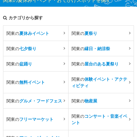
カテゴリから探す
関東の
夏休みイベント
関東の
夏祭り
関東の
七夕祭り
関東の
縁日・納涼祭
関東の
盆踊り
関東の
屋台のある夏祭り
関東の
体験イベント・アクテ
関東の
無料イベント
ィビティ
関東の
グルメ・フードフェス
関東の
物産展
関東の
コンサート・音楽イベ
関東の
フリーマーケット
ント