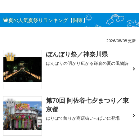
夏の人気夏祭りランキング【関東】
2026/08/08 更新
ぼんぼり祭／神奈川県
1
ぼんぼりの明かり広がる鎌倉の夏の風物詩
第70回 阿佐谷七夕まつり／東
2
京都
はりぼて飾りが商店街いっぱいに登場