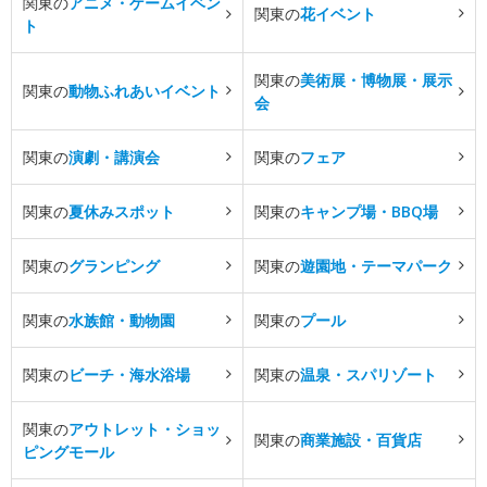
関東の
アニメ・ゲームイベン
関東の
花イベント
ト
関東の
美術展・博物展・展示
関東の
動物ふれあいイベント
会
関東の
演劇・講演会
関東の
フェア
関東の
夏休みスポット
関東の
キャンプ場・BBQ場
関東の
グランピング
関東の
遊園地・テーマパーク
関東の
水族館・動物園
関東の
プール
関東の
ビーチ・海水浴場
関東の
温泉・スパリゾート
関東の
アウトレット・ショッ
関東の
商業施設・百貨店
ピングモール