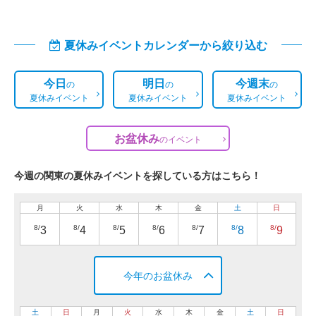
夏休みイベントカレンダーから絞り込む
今日
明日
今週末
の
の
の
夏休みイベント
夏休みイベント
夏休みイベント
お盆休み
の
イベント
今週の関東の夏休みイベントを探している方はこちら！
月
火
水
木
金
土
日
8/
8/
8/
8/
8/
8/
8/
3
4
5
6
7
8
9
今年のお盆休み
土
日
月
火
水
木
金
土
日