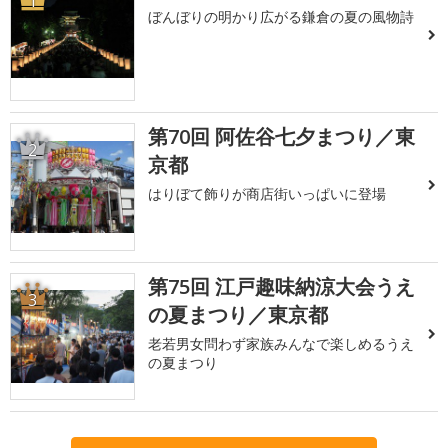
1
ぼんぼりの明かり広がる鎌倉の夏の風物詩
第70回 阿佐谷七夕まつり／東
2
京都
はりぼて飾りが商店街いっぱいに登場
第75回 江戸趣味納涼大会うえ
3
の夏まつり／東京都
老若男女問わず家族みんなで楽しめるうえ
の夏まつり