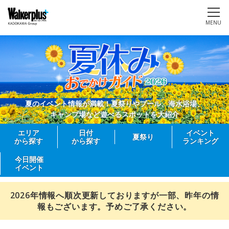
MENU
夏のイベント情報が満載！夏祭りやプール、海水浴場、
キャンプ場など遊べるスポットを大紹介
エリア
日付
イベント
夏祭り
から探す
から探す
ランキング
今日開催
イベント
2026年情報へ順次更新しておりますが一部、昨年の情
報もございます。予めご了承ください。