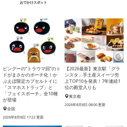
おでかけスポット
ピングーの“トラウマ回”のト
【2026最新】東京駅「グラ
ドがまさかのポーチ化！か
ンスタ」手土産スイーツ売
ぷえぼ限定カプセルトイに
上TOP10を発表！7年連続1
「スマホストラップ」と
位の殿堂入りも
「フェイスポーチ」全10種
東京都
が登場
2026年8月8日 08:00
更新
全国
2026年8月8日 17:22
更新