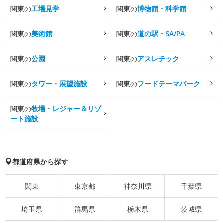
関東の
工場見学
関東の
博物館・科学館
関東の
美術館
関東の
道の駅・SA/PA
関東の
公園
関東の
アスレチック
関東の
タワー・展望施設
関東の
フードテーマパーク
関東の
牧場・レジャー＆リゾ
ート施設
都道府県から探す
関東
東京都
神奈川県
千葉県
埼玉県
群馬県
栃木県
茨城県