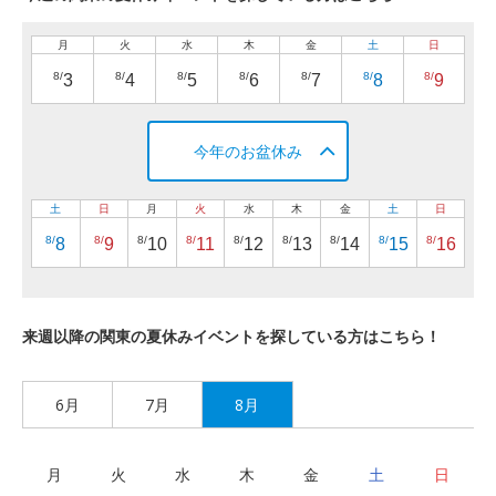
月
火
水
木
金
土
日
8/
8/
8/
8/
8/
8/
8/
3
4
5
6
7
8
9
今年のお盆休み
土
日
月
火
水
木
金
土
日
8/
8/
8/
8/
8/
8/
8/
8/
8/
8
9
10
11
12
13
14
15
16
来週以降の関東の夏休みイベントを探している方はこちら！
6月
7月
8月
月
火
水
木
金
土
日