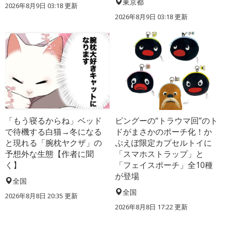
東京都
2026年8月9日 03:18
更新
2026年8月9日 03:18
更新
「もう寝るからね」ベッド
ピングーの“トラウマ回”のト
で待機する白猫→冬になる
ドがまさかのポーチ化！か
と現れる「腕枕ヤクザ」の
ぷえぼ限定カプセルトイに
予想外な生態【作者に聞
「スマホストラップ」と
く】
「フェイスポーチ」全10種
が登場
全国
全国
2026年8月8日 20:35
更新
2026年8月8日 17:22
更新