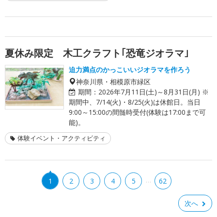
夏休み限定 木工クラフト｢恐竜ジオラマ｣
迫力満点のかっこいいジオラマを作ろう
神奈川県・相模原市緑区
期間：
2026年7月11日(土)～8月31日(月) ※
期間中、7/14(火)・8/25(火)は休館日。当日
9:00～15:00の間髄時受付(体験は17:00まで可
能)。
体験イベント・アクティビティ
…
1
2
3
4
5
62
次へ