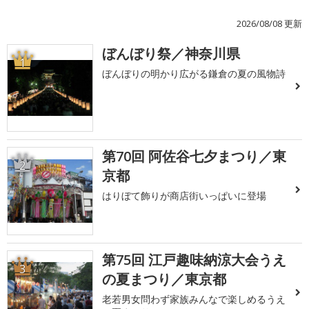
2026/08/08 更新
ぼんぼり祭／神奈川県
1
ぼんぼりの明かり広がる鎌倉の夏の風物詩
第70回 阿佐谷七夕まつり／東
2
京都
はりぼて飾りが商店街いっぱいに登場
第75回 江戸趣味納涼大会うえ
3
の夏まつり／東京都
老若男女問わず家族みんなで楽しめるうえ