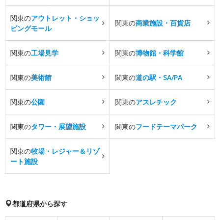
関東の
アウトレット・ショッ
関東の
商業施設・百貨店
ピングモール
関東の
工場見学
関東の
博物館・科学館
関東の
美術館
関東の
道の駅・SA/PA
関東の
公園
関東の
アスレチック
関東の
タワー・展望施設
関東の
フードテーマパーク
関東の
牧場・レジャー＆リゾ
ート施設
都道府県から探す