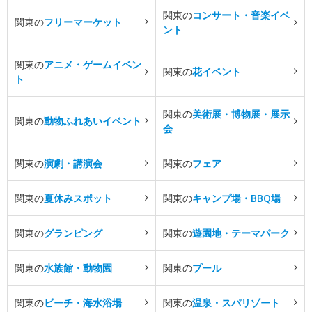
関東の
コンサート・音楽イベ
関東の
フリーマーケット
ント
関東の
アニメ・ゲームイベン
関東の
花イベント
ト
関東の
美術展・博物展・展示
関東の
動物ふれあいイベント
会
関東の
演劇・講演会
関東の
フェア
関東の
夏休みスポット
関東の
キャンプ場・BBQ場
関東の
グランピング
関東の
遊園地・テーマパーク
関東の
水族館・動物園
関東の
プール
関東の
ビーチ・海水浴場
関東の
温泉・スパリゾート