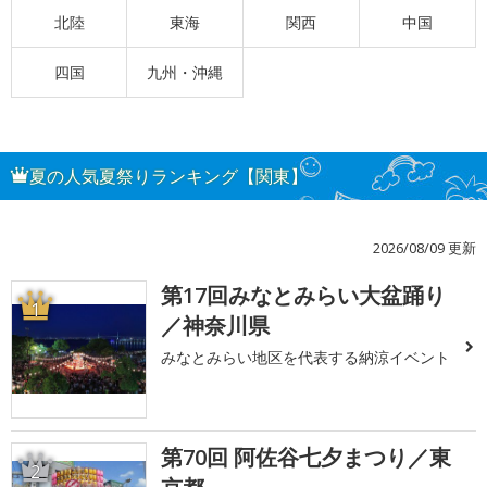
北陸
東海
関西
中国
四国
九州・沖縄
夏の人気夏祭りランキング【関東】
2026/08/09 更新
第17回みなとみらい大盆踊り
1
／神奈川県
みなとみらい地区を代表する納涼イベント
第70回 阿佐谷七夕まつり／東
2