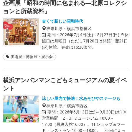
企画展「昭和の時間に包まれる―北原コレクシ
ョンと所蔵資料」
古くて新しい昭和時代
神奈川県・横浜市都筑区
期間：
2026年7月4日(土)～8月23日(日) ※休
館日は月曜日（ただし7月20日は開館）翌21日
(火)休館。券売は16:30まで。
美術展・博物展・展示会
横浜アンパンマンこどもミュージアムの夏イベ
ント
涼しい屋内で快適！水あそびやステージも
神奈川県・横浜市西区
期間：
2026年6月13日(土)～9月30日(水) ※
営業時間 2・3Fミュージアム 10:00～
17:00（最終入館16:00）。1Fショップ＆フー
ド・レストラン 10:00～18:00。 ※日によっ