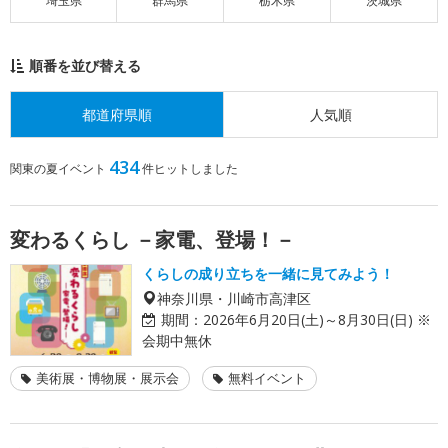
埼玉県
群馬県
栃木県
茨城県
順番を並び替える
都道府県順
人気順
434
関東の夏イベント
件ヒットしました
変わるくらし －家電、登場！－
くらしの成り立ちを一緒に見てみよう！
神奈川県・川崎市高津区
期間：
2026年6月20日(土)～8月30日(日) ※
会期中無休
美術展・博物展・展示会
無料イベント