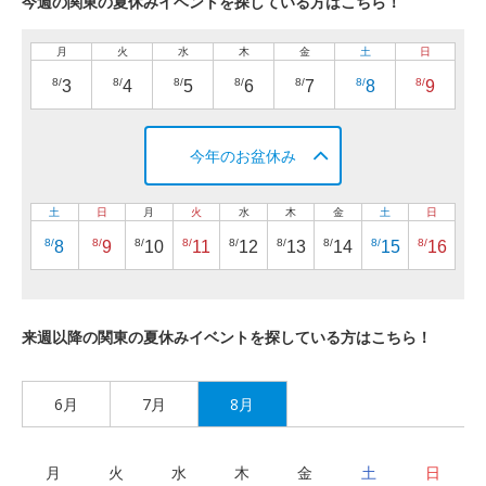
今週の関東の夏休みイベントを探している方はこちら！
月
火
水
木
金
土
日
8/
8/
8/
8/
8/
8/
8/
3
4
5
6
7
8
9
今年のお盆休み
土
日
月
火
水
木
金
土
日
8/
8/
8/
8/
8/
8/
8/
8/
8/
8
9
10
11
12
13
14
15
16
来週以降の関東の夏休みイベントを探している方はこちら！
6月
7月
8月
月
火
水
木
金
土
日