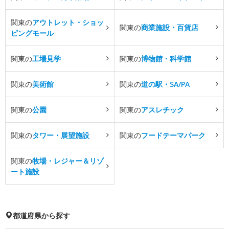
関東の
アウトレット・ショッ
関東の
商業施設・百貨店
ピングモール
関東の
工場見学
関東の
博物館・科学館
関東の
美術館
関東の
道の駅・SA/PA
関東の
公園
関東の
アスレチック
関東の
タワー・展望施設
関東の
フードテーマパーク
関東の
牧場・レジャー＆リゾ
ート施設
都道府県から探す