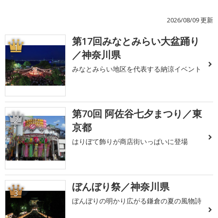
2026/08/09 更新
第17回みなとみらい大盆踊り
1
／神奈川県
みなとみらい地区を代表する納涼イベント
第70回 阿佐谷七夕まつり／東
2
京都
はりぼて飾りが商店街いっぱいに登場
ぼんぼり祭／神奈川県
3
ぼんぼりの明かり広がる鎌倉の夏の風物詩