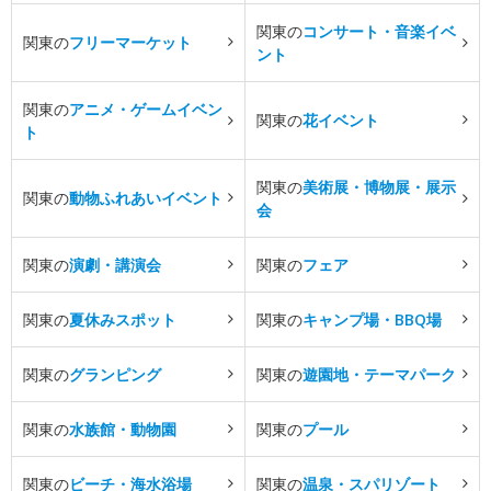
関東の
コンサート・音楽イベ
関東の
フリーマーケット
ント
関東の
アニメ・ゲームイベン
関東の
花イベント
ト
関東の
美術展・博物展・展示
関東の
動物ふれあいイベント
会
関東の
演劇・講演会
関東の
フェア
関東の
夏休みスポット
関東の
キャンプ場・BBQ場
関東の
グランピング
関東の
遊園地・テーマパーク
関東の
水族館・動物園
関東の
プール
関東の
ビーチ・海水浴場
関東の
温泉・スパリゾート