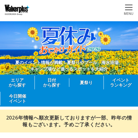
MENU
夏のイベント情報が満載！夏祭りやプール、海水浴場、
キャンプ場など遊べるスポットを大紹介
エリア
日付
イベント
夏祭り
から探す
から探す
ランキング
今日開催
イベント
2026年情報へ順次更新しておりますが一部、昨年の情
報もございます。予めご了承ください。