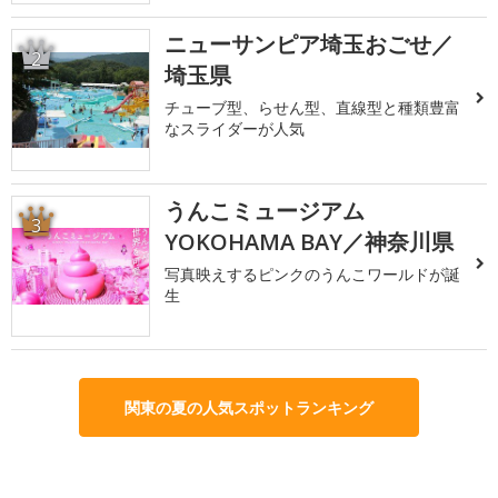
ニューサンピア埼玉おごせ／
2
埼玉県
チューブ型、らせん型、直線型と種類豊富
なスライダーが人気
うんこミュージアム
3
YOKOHAMA BAY／神奈川県
写真映えするピンクのうんこワールドが誕
生
関東の夏の人気スポットランキング