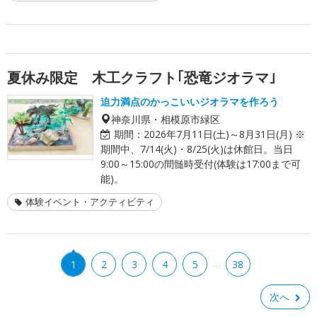
夏休み限定 木工クラフト｢恐竜ジオラマ｣
迫力満点のかっこいいジオラマを作ろう
神奈川県・相模原市緑区
期間：
2026年7月11日(土)～8月31日(月) ※
期間中、7/14(火)・8/25(火)は休館日。当日
9:00～15:00の間髄時受付(体験は17:00まで可
能)。
体験イベント・アクティビティ
…
1
2
3
4
5
38
次へ