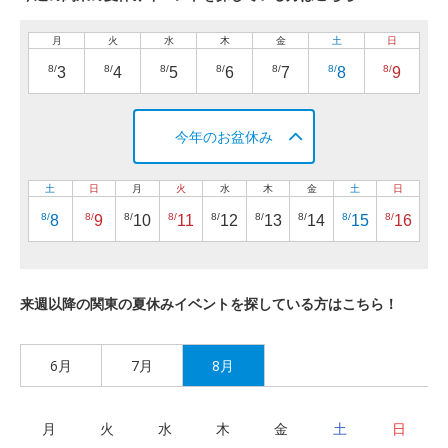
月
火
水
木
金
土
日
8/
8/
8/
8/
8/
8/
8/
3
4
5
6
7
8
9
今年のお盆休み
土
日
月
火
水
木
金
土
日
8/
8/
8/
8/
8/
8/
8/
8/
8/
8
9
10
11
12
13
14
15
16
来週以降の関東の夏休みイベントを探している方はこちら！
6月
7月
8月
月
火
水
木
金
土
日