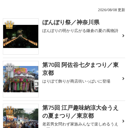
2026/08/08 更新
ぼんぼり祭／神奈川県
1
ぼんぼりの明かり広がる鎌倉の夏の風物詩
第70回 阿佐谷七夕まつり／東
2
京都
はりぼて飾りが商店街いっぱいに登場
第75回 江戸趣味納涼大会うえ
3
の夏まつり／東京都
老若男女問わず家族みんなで楽しめるうえ