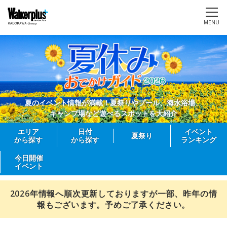
MENU
夏のイベント情報が満載！夏祭りやプール、海水浴場、
キャンプ場など遊べるスポットを大紹介
エリア
日付
イベント
夏祭り
から探す
から探す
ランキング
今日開催
イベント
2026年情報へ順次更新しておりますが一部、昨年の情
報もございます。予めご了承ください。