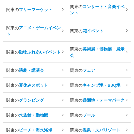
関東の
コンサート・音楽イベ
関東の
フリーマーケット
ント
関東の
アニメ・ゲームイベン
関東の
花イベント
ト
関東の
美術展・博物展・展示
関東の
動物ふれあいイベント
会
関東の
演劇・講演会
関東の
フェア
関東の
夏休みスポット
関東の
キャンプ場・BBQ場
関東の
グランピング
関東の
遊園地・テーマパーク
関東の
水族館・動物園
関東の
プール
関東の
ビーチ・海水浴場
関東の
温泉・スパリゾート