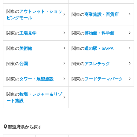
関東の
アウトレット・ショッ
関東の
商業施設・百貨店
ピングモール
関東の
工場見学
関東の
博物館・科学館
関東の
美術館
関東の
道の駅・SA/PA
関東の
公園
関東の
アスレチック
関東の
タワー・展望施設
関東の
フードテーマパーク
関東の
牧場・レジャー＆リゾ
ート施設
都道府県から探す