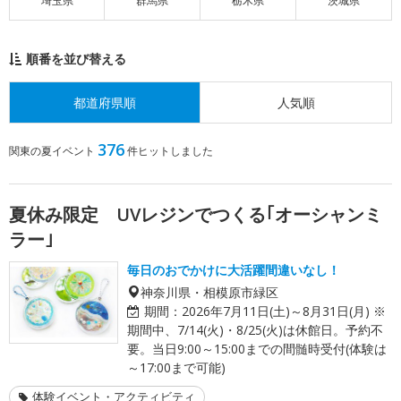
埼玉県
群馬県
栃木県
茨城県
順番を並び替える
都道府県順
人気順
376
関東の夏イベント
件ヒットしました
夏休み限定 UVレジンでつくる｢オーシャンミ
ラー｣
毎日のおでかけに大活躍間違いなし！
神奈川県・相模原市緑区
期間：
2026年7月11日(土)～8月31日(月) ※
期間中、7/14(火)・8/25(火)は休館日。予約不
要。当日9:00～15:00までの間髄時受付(体験は
～17:00まで可能)
体験イベント・アクティビティ