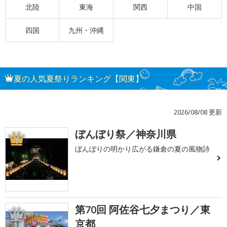
北陸
東海
関西
中国
四国
九州・沖縄
夏の人気夏祭りランキング【関東】
2026/08/08 更新
ぼんぼり祭／神奈川県
1
ぼんぼりの明かり広がる鎌倉の夏の風物詩
第70回 阿佐谷七夕まつり／東
2
京都