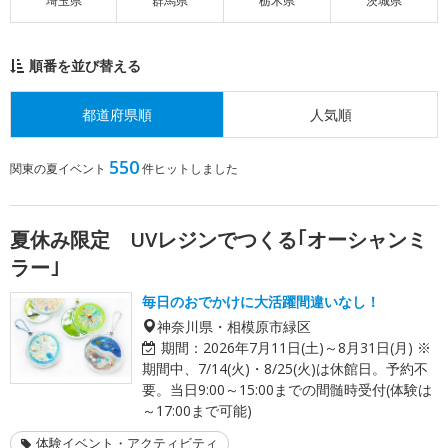
埼玉県
群馬県
栃木県
茨城県
順番を並び替える
都道府県順
人気順
550
関東の夏イベント
件ヒットしました
夏休み限定 UVレジンでつくる｢オーシャンミ
ラー｣
毎日のおでかけに大活躍間違いなし！
神奈川県・相模原市緑区
期間：
2026年7月11日(土)～8月31日(月) ※
期間中、7/14(火)・8/25(火)は休館日。予約不
要。当日9:00～15:00までの間髄時受付(体験は
～17:00まで可能)
体験イベント・アクティビティ