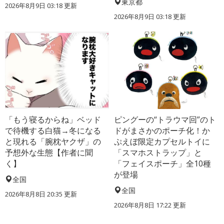
東京都
2026年8月9日 03:18
更新
2026年8月9日 03:18
更新
「もう寝るからね」ベッド
ピングーの“トラウマ回”のト
で待機する白猫→冬になる
ドがまさかのポーチ化！か
と現れる「腕枕ヤクザ」の
ぷえぼ限定カプセルトイに
予想外な生態【作者に聞
「スマホストラップ」と
く】
「フェイスポーチ」全10種
が登場
全国
全国
2026年8月8日 20:35
更新
2026年8月8日 17:22
更新