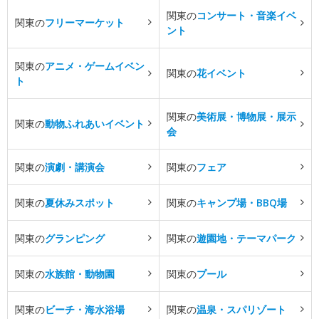
関東の
コンサート・音楽イベ
関東の
フリーマーケット
ント
関東の
アニメ・ゲームイベン
関東の
花イベント
ト
関東の
美術展・博物展・展示
関東の
動物ふれあいイベント
会
関東の
演劇・講演会
関東の
フェア
関東の
夏休みスポット
関東の
キャンプ場・BBQ場
関東の
グランピング
関東の
遊園地・テーマパーク
関東の
水族館・動物園
関東の
プール
関東の
ビーチ・海水浴場
関東の
温泉・スパリゾート