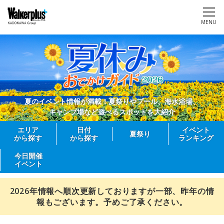
MENU
夏のイベント情報が満載！夏祭りやプール、海水浴場、
キャンプ場など遊べるスポットを大紹介
エリア
日付
イベント
夏祭り
から探す
から探す
ランキング
今日開催
イベント
2026年情報へ順次更新しておりますが一部、昨年の情
報もございます。予めご了承ください。