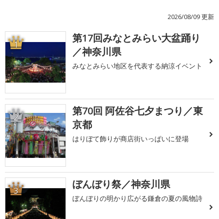
2026/08/09 更新
第17回みなとみらい大盆踊り
1
／神奈川県
みなとみらい地区を代表する納涼イベント
第70回 阿佐谷七夕まつり／東
2
京都
はりぼて飾りが商店街いっぱいに登場
ぼんぼり祭／神奈川県
3
ぼんぼりの明かり広がる鎌倉の夏の風物詩