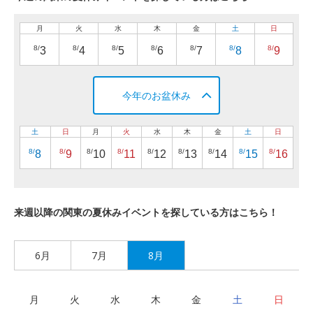
月
火
水
木
金
土
日
8/
8/
8/
8/
8/
8/
8/
3
4
5
6
7
8
9
今年のお盆休み
土
日
月
火
水
木
金
土
日
8/
8/
8/
8/
8/
8/
8/
8/
8/
8
9
10
11
12
13
14
15
16
来週以降の関東の夏休みイベントを探している方はこちら！
6月
7月
8月
月
火
水
木
金
土
日