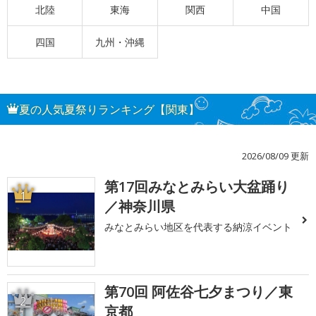
北陸
東海
関西
中国
四国
九州・沖縄
夏の人気夏祭りランキング【関東】
2026/08/09 更新
第17回みなとみらい大盆踊り
1
／神奈川県
みなとみらい地区を代表する納涼イベント
第70回 阿佐谷七夕まつり／東
2
京都