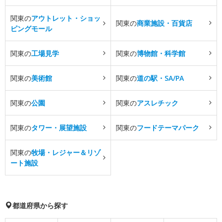
関東の
アウトレット・ショッ
関東の
商業施設・百貨店
ピングモール
関東の
工場見学
関東の
博物館・科学館
関東の
美術館
関東の
道の駅・SA/PA
関東の
公園
関東の
アスレチック
関東の
タワー・展望施設
関東の
フードテーマパーク
関東の
牧場・レジャー＆リゾ
ート施設
都道府県から探す