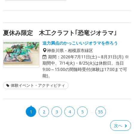
夏休み限定 木工クラフト｢恐竜ジオラマ｣
迫力満点のかっこいいジオラマを作ろう
神奈川県・相模原市緑区
期間：
2026年7月11日(土)～8月31日(月) ※
期間中、7/14(火)・8/25(火)は休館日。当日
9:00～15:00の間髄時受付(体験は17:00まで可
能)。
体験イベント・アクティビティ
…
1
2
3
4
5
55
次へ