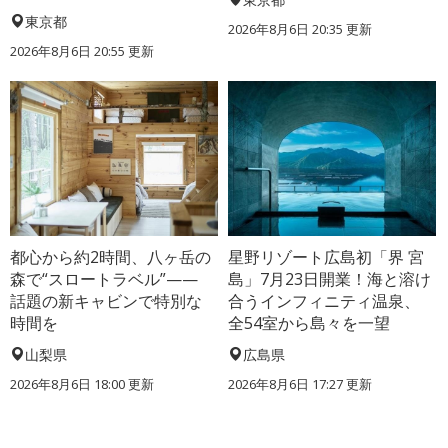
東京都
2026年8月6日 20:35
更新
2026年8月6日 20:55
更新
都心から約2時間、八ヶ岳の
星野リゾート広島初「界 宮
森で“スロートラベル”——
島」7月23日開業！海と溶け
話題の新キャビンで特別な
合うインフィニティ温泉、
時間を
全54室から島々を一望
山梨県
広島県
2026年8月6日 18:00
更新
2026年8月6日 17:27
更新