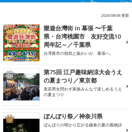
2026/08/06 更新
樂遊台灣街 in 幕張 〜千葉
1
県・台湾桃園市 友好交流10
周年記～／千葉県
台湾夜市の熱気と賑わいが、幕張へ。
第75回 江戸趣味納涼大会うえ
2
の夏まつり／東京都
老若男女問わず家族みんなで楽しめるうえ
の夏まつり
ぼんぼり祭／神奈川県
3
ぼんぼりの明かり広がる鎌倉の夏の風物詩