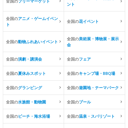
全国の
フリーマーケット
ント
全国の
アニメ・ゲームイベン
全国の
花イベント
ト
全国の
美術展・博物展・展示
全国の
動物ふれあいイベント
会
全国の
演劇・講演会
全国の
フェア
全国の
夏休みスポット
全国の
キャンプ場・BBQ場
全国の
グランピング
全国の
遊園地・テーマパーク
全国の
水族館・動物園
全国の
プール
全国の
ビーチ・海水浴場
全国の
温泉・スパリゾート