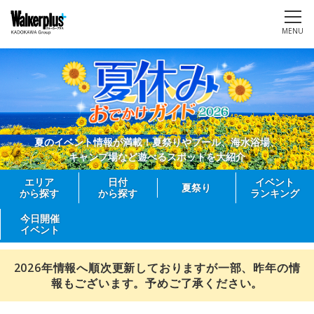
MENU
夏のイベント情報が満載！夏祭りやプール、海水浴場、
キャンプ場など遊べるスポットを大紹介
エリア
日付
イベント
夏祭り
から探す
から探す
ランキング
今日開催
イベント
2026年情報へ順次更新しておりますが一部、昨年の情
報もございます。予めご了承ください。