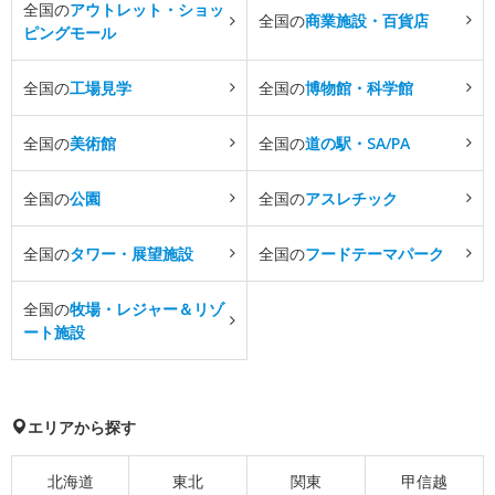
全国の
アウトレット・ショッ
全国の
商業施設・百貨店
ピングモール
全国の
工場見学
全国の
博物館・科学館
全国の
美術館
全国の
道の駅・SA/PA
全国の
公園
全国の
アスレチック
全国の
タワー・展望施設
全国の
フードテーマパーク
全国の
牧場・レジャー＆リゾ
ート施設
エリアから探す
北海道
東北
関東
甲信越