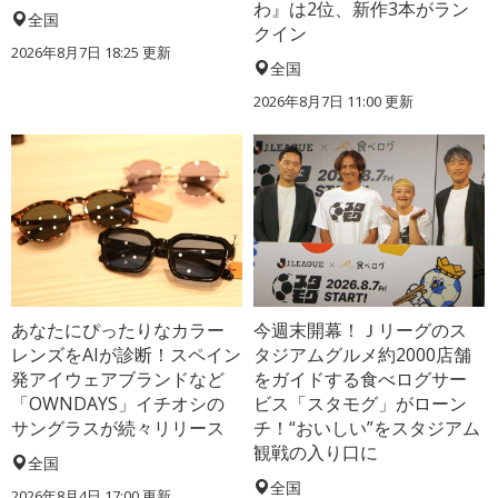
わ』は2位、新作3本がラン
全国
クイン
2026年8月7日 18:25
更新
全国
2026年8月7日 11:00
更新
あなたにぴったりなカラー
今週末開幕！Ｊリーグのス
レンズをAIが診断！スペイン
タジアムグルメ約2000店舗
発アイウェアブランドなど
をガイドする食べログサー
「OWNDAYS」イチオシの
ビス「スタモグ」がローン
サングラスが続々リリース
チ！“おいしい”をスタジアム
観戦の入り口に
全国
全国
2026年8月4日 17:00
更新