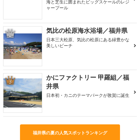
海と芝生に囲まれたビッグスケールのレジ
ャープール
気比の松原海水浴場／福井県
2
日本三大松原、気比の松原にある緑豊かな
美しいビーチ
かにファクトリー 甲羅組／福
3
井県
日本初・カニのテーマパークが敦賀に誕生
福井県の夏の人気スポットランキング