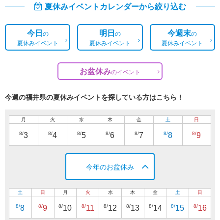
夏休みイベントカレンダーから絞り込む
今日
明日
今週末
の
の
の
夏休みイベント
夏休みイベント
夏休みイベント
お盆休み
の
イベント
今週の福井県の夏休みイベントを探している方はこちら！
月
火
水
木
金
土
日
8/
8/
8/
8/
8/
8/
8/
3
4
5
6
7
8
9
今年のお盆休み
土
日
月
火
水
木
金
土
日
8/
8/
8/
8/
8/
8/
8/
8/
8/
8
9
10
11
12
13
14
15
16