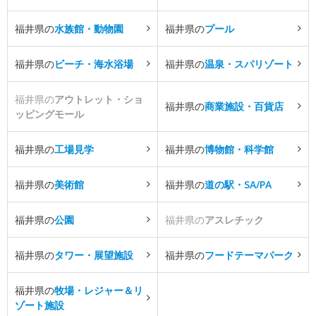
福井県の
水族館・動物園
福井県の
プール
福井県の
ビーチ・海水浴場
福井県の
温泉・スパリゾート
福井県の
アウトレット・ショ
福井県の
商業施設・百貨店
ッピングモール
福井県の
工場見学
福井県の
博物館・科学館
福井県の
美術館
福井県の
道の駅・SA/PA
福井県の
公園
福井県の
アスレチック
福井県の
タワー・展望施設
福井県の
フードテーマパーク
福井県の
牧場・レジャー＆リ
ゾート施設