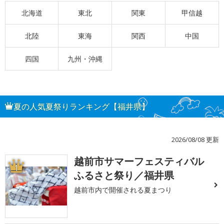
北海道
東北
関東
甲信越
北陸
東海
関西
中国
四国
九州・沖縄
夏の人気夏祭りランキング【福井県】
2026/08/08 更新
越前市サマーフェスティバル
1
ふるさと祭り／福井県
越前市内で開催される夏まつり