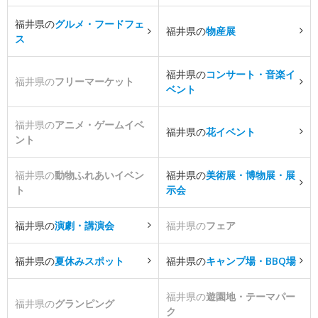
福井県の
グルメ・フードフェ
福井県の
物産展
ス
福井県の
コンサート・音楽イ
福井県の
フリーマーケット
ベント
福井県の
アニメ・ゲームイベ
福井県の
花イベント
ント
福井県の
動物ふれあいイベン
福井県の
美術展・博物展・展
ト
示会
福井県の
演劇・講演会
福井県の
フェア
福井県の
夏休みスポット
福井県の
キャンプ場・BBQ場
福井県の
遊園地・テーマパー
福井県の
グランピング
ク