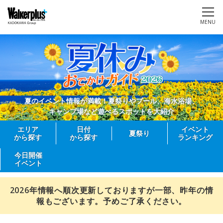
MENU
夏のイベント情報が満載！夏祭りやプール、海水浴場、
キャンプ場など遊べるスポットを大紹介
エリア
日付
イベント
夏祭り
から探す
から探す
ランキング
今日開催
イベント
2026年情報へ順次更新しておりますが一部、昨年の情
報もございます。予めご了承ください。