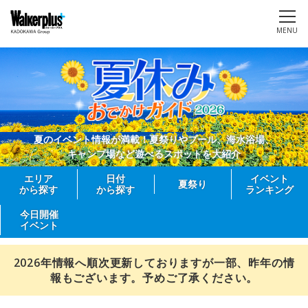
MENU
夏のイベント情報が満載！夏祭りやプール、海水浴場、
キャンプ場など遊べるスポットを大紹介
エリア
日付
イベント
夏祭り
から探す
から探す
ランキング
今日開催
イベント
2026年情報へ順次更新しておりますが一部、昨年の情
報もございます。予めご了承ください。