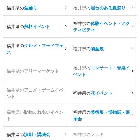
福井県の
盆踊り
福井県の
屋台のある夏祭り
福井県の
体験イベント・アク
福井県の
無料イベント
ティビティ
福井県の
グルメ・フードフェ
福井県の
物産展
ス
福井県の
コンサート・音楽イ
福井県の
フリーマーケット
ベント
福井県の
アニメ・ゲームイベ
福井県の
花イベント
ント
福井県の
動物ふれあいイベン
福井県の
美術展・博物展・展
ト
示会
福井県の
演劇・講演会
福井県の
フェア