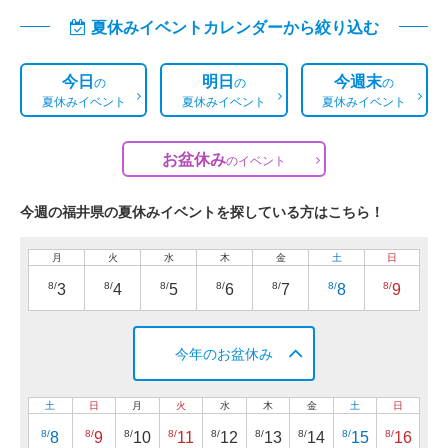
夏休みイベントカレンダーから絞り込む
今日
明日
今週末
の
の
の
夏休みイベント
夏休みイベント
夏休みイベント
お盆休み
の
イベント
今週の福井県の夏休みイベントを探している方はこちら！
月
火
水
木
金
土
日
8/
8/
8/
8/
8/
8/
8/
3
4
5
6
7
8
9
今年のお盆休み
土
日
月
火
水
木
金
土
日
8/
8/
8/
8/
8/
8/
8/
8/
8/
8
9
10
11
12
13
14
15
16