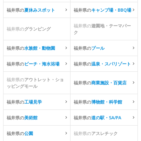
福井県の
夏休みスポット
福井県の
キャンプ場・BBQ場
福井県の
遊園地・テーマパー
福井県の
グランピング
ク
福井県の
水族館・動物園
福井県の
プール
福井県の
ビーチ・海水浴場
福井県の
温泉・スパリゾート
福井県の
アウトレット・ショ
福井県の
商業施設・百貨店
ッピングモール
福井県の
工場見学
福井県の
博物館・科学館
福井県の
美術館
福井県の
道の駅・SA/PA
福井県の
公園
福井県の
アスレチック