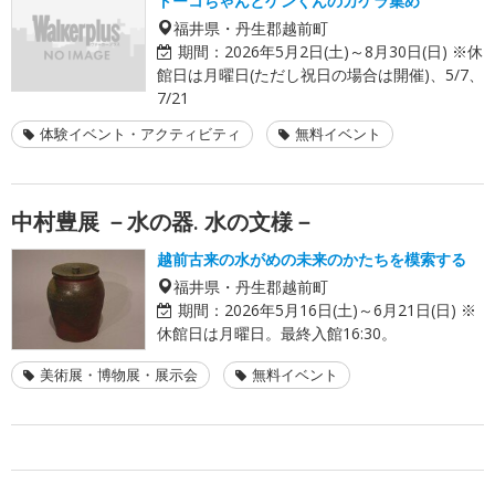
トーコちゃんとゲンくんのカケラ集め
福井県・丹生郡越前町
期間：
2026年5月2日(土)～8月30日(日) ※休
館日は月曜日(ただし祝日の場合は開催)、5/7、
7/21
体験イベント・アクティビティ
無料イベント
中村豊展 －水の器. 水の文様－
越前古来の水がめの未来のかたちを模索する
福井県・丹生郡越前町
期間：
2026年5月16日(土)～6月21日(日) ※
休館日は月曜日。最終入館16:30。
美術展・博物展・展示会
無料イベント