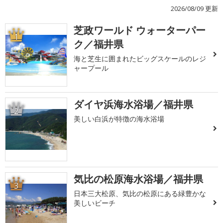
2026/08/09 更新
芝政ワールド ウォーターパー
1
ク／福井県
海と芝生に囲まれたビッグスケールのレジ
ャープール
ダイヤ浜海水浴場／福井県
2
美しい白浜が特徴の海水浴場
気比の松原海水浴場／福井県
3
日本三大松原、気比の松原にある緑豊かな
美しいビーチ