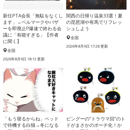
新任PTA会長「無駄をなくし
関西の日帰り温泉33選！夏
ます」→ベルマークやバザ
の琵琶湖や有馬でリフレッ
ーを即廃止!?爆速で終わる会
シュしよう
議に「有能すぎる」【作者
全国
に聞く】
2026年8月9日 17:28
更新
全国
2026年8月9日 18:13
更新
「もう寝るからね」ベッド
ピングーの“トラウマ回”のト
で待機する白猫→冬になる
ドがまさかのポーチ化！か