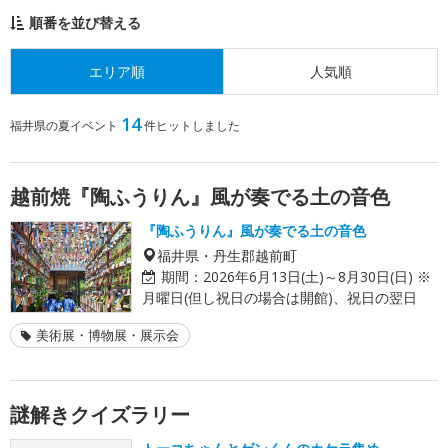
順番を並び替える
エリア順
人気順
14
福井県の夏イベント
件ヒットしました
越前焼『陶ふうりん』風が奏でる土の音色
『陶ふうりん』風が奏でる土の音色
福井県・丹生郡越前町
期間：
2026年6月13日(土)～8月30日(日) ※
月曜日(但し祝日の場合は開館)、祝日の翌日
美術展・博物展・展示会
謎解きクイズラリー