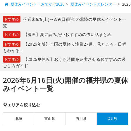
夏休みイベント・おでかけ2026
夏休みイベントカレンダー
20
今週末8/8(土)～8/9(日)開催の北陸の夏休みイベント一
おすすめ
覧
【漫画】夏に読みたいおすすめの怖い話まとめ
おすすめ
【2026年版】全国の夏祭り注目27選。見どころ・日程
おすすめ
もわかる！
【2026夏休み】おうち時間を充実させるおすすめの過
おすすめ
ごし方ガイド
2026年6月16日(火)開催の福井県の夏休
みイベント一覧
エリアを絞り込む
北陸
富山県
石川県
福井県