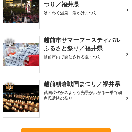
つり／福井県
湧くわく温泉 湯かけまつり
越前市サマーフェスティバル
2
ふるさと祭り／福井県
越前市内で開催される夏まつり
越前朝倉戦国まつり／福井県
3
戦国時代かのような光景が広がる一乗谷朝
倉氏遺跡の祭り