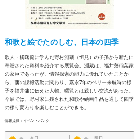
和歌と絵でたのしむ、日本の四季
歌人・橘曙覧に学んだ野村淵蔵（恒見）の子孫から新たに
寄贈された資料を紹介する展覧会。淵蔵は、福井藩稲葉家
の家臣であったが、情報探索の能力に優れていたことか
ら、藩の諜報活動に関わり、嘉永7年のペリー来航時の様
子を福井藩に伝えた人物。曙覧とは親しい交流があった。
今展では、野村家に残された和歌や絵画作品を通して四季
の移り変わりを楽しむことができる。
情報提供：イベントバンク
今日
明日