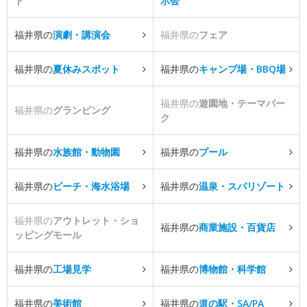
ト
示会
福井県の
演劇・講演会
福井県の
フェア
福井県の
夏休みスポット
福井県の
キャンプ場・BBQ場
福井県の
遊園地・テーマパー
福井県の
グランピング
ク
福井県の
水族館・動物園
福井県の
プール
福井県の
ビーチ・海水浴場
福井県の
温泉・スパリゾート
福井県の
アウトレット・ショ
福井県の
商業施設・百貨店
ッピングモール
福井県の
工場見学
福井県の
博物館・科学館
福井県の
美術館
福井県の
道の駅・SA/PA