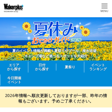
MENU
夏のイベント情報が満載！夏祭りやプール、海水浴場、
キャンプ場など遊べるスポットを大紹介
エリア
日付
イベント
夏祭り
から探す
から探す
ランキング
今日開催
イベント
2026年情報へ順次更新しておりますが一部、昨年の情
報もございます。予めご了承ください。