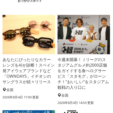
おでかけスポット
あなたにぴったりなカラー
今週末開幕！Ｊリーグのス
レンズをAIが診断！スペイン
タジアムグルメ約2000店舗
発アイウェアブランドなど
をガイドする食べログサー
「OWNDAYS」イチオシの
ビス「スタモグ」がローン
サングラスが続々リリース
チ！“おいしい”をスタジアム
観戦の入り口に
全国
全国
2026年8月4日 17:00
更新
2026年8月4日 14:50
更新