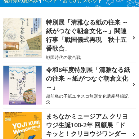
福井県の夏休みイベント・おでかけスポット
特別展「清雅なる紙の往来 ～
紙がつなぐ朝倉文化～」関連
行事「戦国儀式再現 秋十五
番歌合」
戦国時代の歌合戦
令和8年度特別展「清雅なる紙
の往来 ～紙がつなぐ朝倉文化
～」
越前鳥の子紙ユネスコ無形文化遺産登録記
念
まちなかミュージアム クリヨ
ウジ生誕100-2年 回顧展「ド
キッと！クリヨウジワンダー