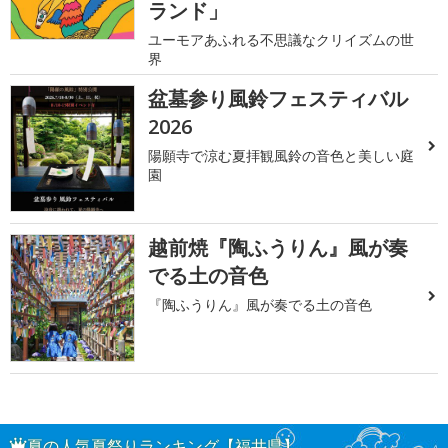
ランド」
ユーモアあふれる不思議なクリイズムの世
界
盆墓参り風鈴フェスティバル
2026
陽願寺で涼む夏拝観風鈴の音色と美しい庭
園
越前焼『陶ふうりん』風が奏
でる土の音色
『陶ふうりん』風が奏でる土の音色
夏の人気夏祭りランキング【福井県】