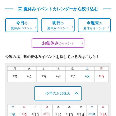
夏休みイベントカレンダーから絞り込む
今日
明日
今週末
の
の
の
夏休みイベント
夏休みイベント
夏休みイベント
お盆休み
の
イベント
今週の福井県の夏休みイベントを探している方はこちら！
月
火
水
木
金
土
日
8/
8/
8/
8/
8/
8/
8/
3
4
5
6
7
8
9
今年のお盆休み
土
日
月
火
水
木
金
土
日
8/
8/
8/
8/
8/
8/
8/
8/
8/
8
9
10
11
12
13
14
15
16