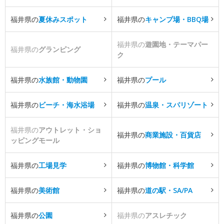
福井県の
夏休みスポット
福井県の
キャンプ場・BBQ場
福井県の
遊園地・テーマパー
福井県の
グランピング
ク
福井県の
水族館・動物園
福井県の
プール
福井県の
ビーチ・海水浴場
福井県の
温泉・スパリゾート
福井県の
アウトレット・ショ
福井県の
商業施設・百貨店
ッピングモール
福井県の
工場見学
福井県の
博物館・科学館
福井県の
美術館
福井県の
道の駅・SA/PA
福井県の
公園
福井県の
アスレチック