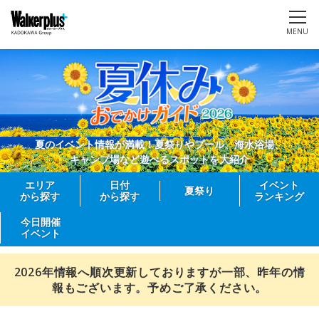
MENU
夏のイベント情報が満載！夏祭りやプール、海水浴場、
キャンプ場など遊べるスポットを大紹介
エリア
日付
イベント
夏祭り
から探す
から探す
ランキング
今日開催
イベント
2026年情報へ順次更新しておりますが一部、昨年の情
報もございます。予めご了承ください。