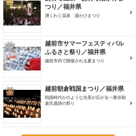
1
つり／福井県
湧くわく温泉 湯かけまつり
越前市サマーフェスティバル
2
ふるさと祭り／福井県
越前市内で開催される夏まつり
越前朝倉戦国まつり／福井県
3
戦国時代かのような光景が広がる一乗谷朝
倉氏遺跡の祭り