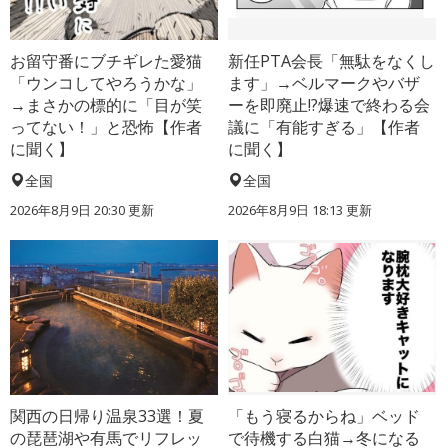
お留守番にブチギレた愛猫
新任PTA会長「無駄をなくし
「ウンコしてやろうかな」
ます」→ベルマークやバザ
→まさかの標的に「目が笑
ーを即廃止!?爆速で終わる会
ってない！」と恐怖【作者
議に「有能すぎる」【作者
に聞く】
に聞く】
全国
全国
2026年8月9日 20:30
更新
2026年8月9日 18:13
更新
関西の日帰り温泉33選！夏
「もう寝るからね」ベッド
の琵琶湖や有馬でリフレッ
で待機する白猫→冬になる