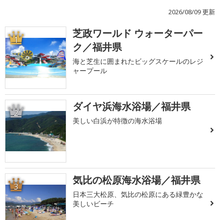
2026/08/09 更新
芝政ワールド ウォーターパー
1
ク／福井県
海と芝生に囲まれたビッグスケールのレジ
ャープール
ダイヤ浜海水浴場／福井県
2
美しい白浜が特徴の海水浴場
気比の松原海水浴場／福井県
3
日本三大松原、気比の松原にある緑豊かな
美しいビーチ