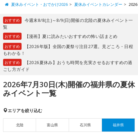
夏休みイベント・おでかけ2026
夏休みイベントカレンダー
20
今週末8/8(土)～8/9(日)開催の北陸の夏休みイベント一
おすすめ
覧
【漫画】夏に読みたいおすすめの怖い話まとめ
おすすめ
【2026年版】全国の夏祭り注目27選。見どころ・日程
おすすめ
もわかる！
【2026夏休み】おうち時間を充実させるおすすめの過
おすすめ
ごし方ガイド
2026年7月30日(木)開催の福井県の夏休
みイベント一覧
エリアを絞り込む
北陸
富山県
石川県
福井県