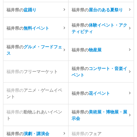
福井県の
盆踊り
福井県の
屋台のある夏祭り
福井県の
体験イベント・アク
福井県の
無料イベント
ティビティ
福井県の
グルメ・フードフェ
福井県の
物産展
ス
福井県の
コンサート・音楽イ
福井県の
フリーマーケット
ベント
福井県の
アニメ・ゲームイベ
福井県の
花イベント
ント
福井県の
動物ふれあいイベン
福井県の
美術展・博物展・展
ト
示会
福井県の
演劇・講演会
福井県の
フェア