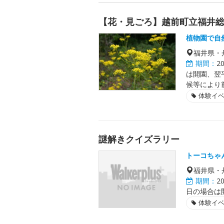
【花・見ごろ】越前町立福井
植物園で自
福井県・
期間：
2
は開園、翌
候等により
体験イ
謎解きクイズラリー
トーコちゃ
福井県・
期間：
2
日の場合は開催
体験イ