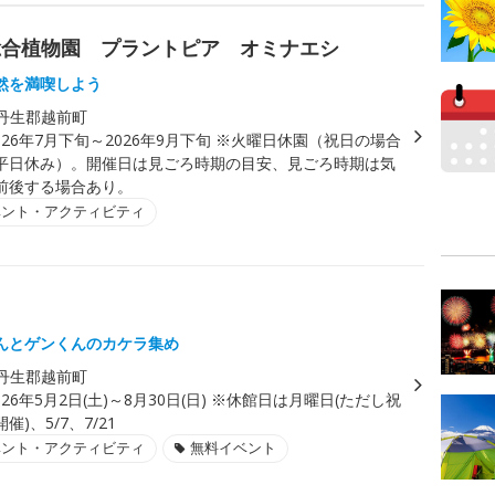
総合植物園 プラントピア オミナエシ
然を満喫しよう
丹生郡越前町
026年7月下旬～2026年9月下旬 ※火曜日休園（祝日の場合
平日休み）。開催日は見ごろ時期の目安、見ごろ時期は気
前後する場合あり。
ベント・アクティビティ
んとゲンくんのカケラ集め
丹生郡越前町
026年5月2日(土)～8月30日(日) ※休館日は月曜日(ただし祝
)、5/7、7/21
ベント・アクティビティ
無料イベント