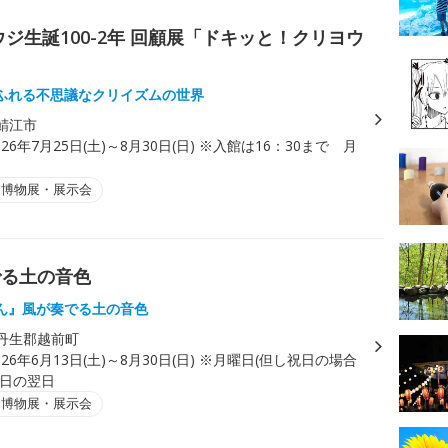
ジ生誕100-2年 回顧展「ドキッと！クリヨウ
ふれる不思議なクリイズムの世界
鯖江市
026年7月25日(土)～8月30日(日) ※入館は16：30まで 月
・博物展・展示会
でる土の音色
ん』風が奏でる土の音色
丹生郡越前町
026年6月13日(土)～8月30日(日) ※月曜日(但し祝日の場合
祝日の翌日
・博物展・展示会