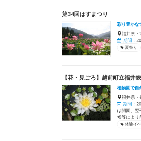
第34回はすまつり
彩り豊かな
福井県・
期間：
2
夏祭り
【花・見ごろ】越前町立福井
植物園で自
福井県・
期間：
2
は開園、翌
候等により
体験イ