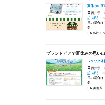
夏休みの宿
福井県・
期間：
2
日の場合は
業。
体験イ
プラントピアで夏休みの思い
ワクワク体
福井県・
期間：
2
日の場合は
業。
美術展