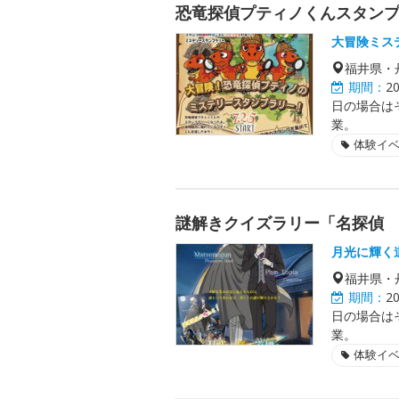
恐竜探偵プティノくんスタン
大冒険ミス
福井県・
期間：
2
日の場合は
業。
体験イ
謎解きクイズラリー「名探偵
月光に輝く
福井県・
期間：
2
日の場合は
業。
体験イ