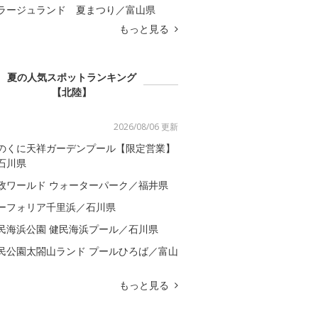
ラージュランド 夏まつり／富山県
もっと見る
夏の人気スポットランキング
【北陸】
2026/08/06 更新
のくに天祥ガーデンプール【限定営業】
石川県
政ワールド ウォーターパーク／福井県
ーフォリア千里浜／石川県
民海浜公園 健民海浜プール／石川県
民公園太閤山ランド プールひろば／富山
もっと見る