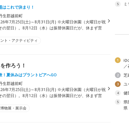
ミ
5
題はこれで決まり！
丹生郡越前町
026年7月25日(土)～8月31日(月) ※火曜日休園（火曜日が祝
その翌日）。8月12日（水）は振替休園日だが、休まず営
ベント・アクティビティ
ゆ
1
出を作ろう！
／
験！夏休みはプラントピアへGO
芝
2
丹生郡越前町
ユ
3
026年7月25日(土)～8月31日(月) ※火曜日休園（火曜日が祝
健
4
その翌日）。8月12日（水）は振替休園日だが、休まず営
県
5
県
・博物展・展示会