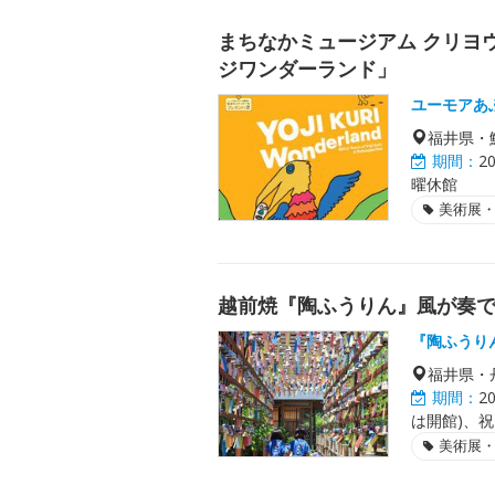
まちなかミュージアム クリヨウ
ジワンダーランド」
ユーモアあ
福井県・
期間：
2
曜休館
美術展
越前焼『陶ふうりん』風が奏
『陶ふうり
福井県・
期間：
2
は開館)、
美術展