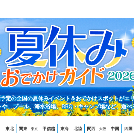
開催予定の全国の夏休みイベント＆おでかけスポットがエ
トや、プール、海水浴場、BBQ・キャンプ場など、遊べ
道
東北
関東
甲信越
東海
北陸
関西
中国
四国
東京
大阪