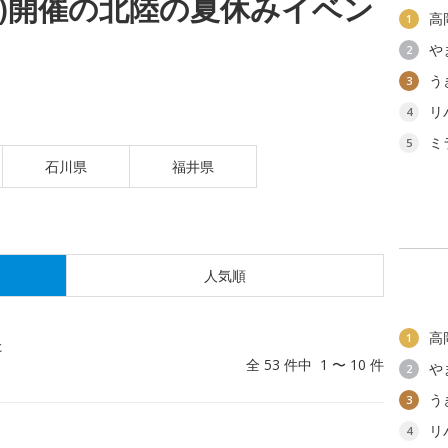
(木)開催の北陸の夏休みイベン
高
1
や
2
う
3
リ
4
ミ
5
石川県
福井県
人気順
高
1
た
全 53 件中 1 〜 10 件
や
2
う
3
リ
4