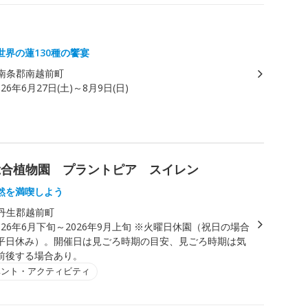
世界の蓮130種の饗宴
南条郡南越前町
026年6月27日(土)～8月9日(日)
総合植物園 プラントピア スイレン
然を満喫しよう
丹生郡越前町
026年6月下旬～2026年9月上旬 ※火曜日休園（祝日の場合
平日休み）。開催日は見ごろ時期の目安、見ごろ時期は気
前後する場合あり。
ベント・アクティビティ