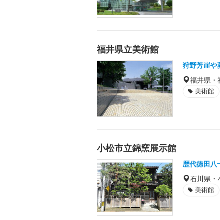
福井県立美術館
狩野芳崖や
福井県・
美術館
小松市立錦窯展示館
歴代徳田八
石川県・
美術館