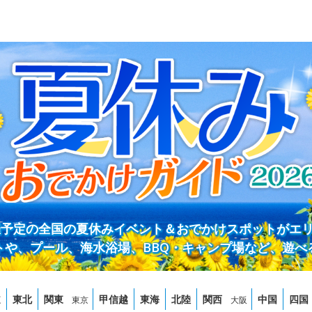
開催予定の全国の夏休みイベント＆おでかけスポットがエ
トや、プール、海水浴場、BBQ・キャンプ場など、遊べ
道
東北
関東
甲信越
東海
北陸
関西
中国
四国
東京
大阪