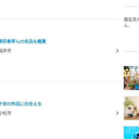
最近見
ん。
菱田春草らの名品を鑑賞
福井市
十吉の作品に出合える
小松市