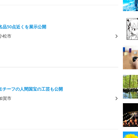
名品50点近くを展示公開
小松市
モチーフの人間国宝の工芸も公開
加賀市