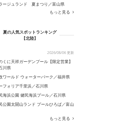
ラージュランド 夏まつり／富山県
もっと見る
夏の人気スポットランキング
【北陸】
2026/08/06 更新
のくに天祥ガーデンプール【限定営業】
石川県
政ワールド ウォーターパーク／福井県
ーフォリア千里浜／石川県
民海浜公園 健民海浜プール／石川県
民公園太閤山ランド プールひろば／富山
もっと見る