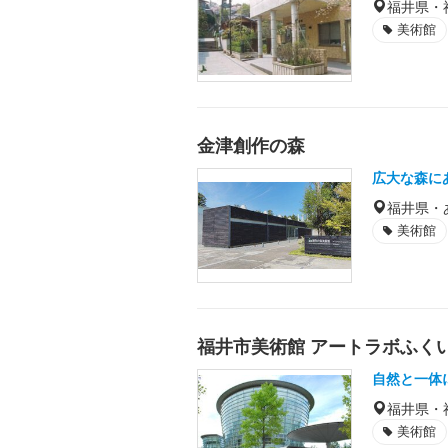
福井県・
美術館
金津創作の森
広大な森に
福井県・
美術館
福井市美術館 アートラボふく
自然と一体
福井県・
美術館