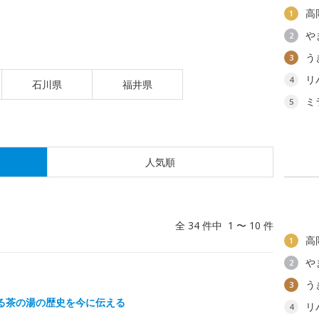
高
1
や
2
う
3
リ
4
石川県
福井県
ミ
5
人気順
全 34 件中 1 〜 10 件
高
1
や
2
う
3
る茶の湯の歴史を今に伝える
リ
4