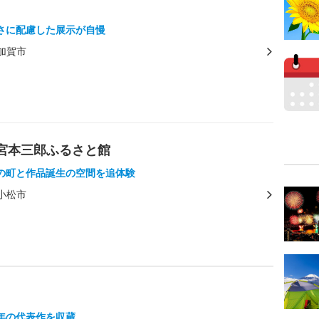
さに配慮した展示が自慢
加賀市
 宮本三郎ふるさと館
の町と作品誕生の空間を追体験
小松市
年の代表作を収蔵