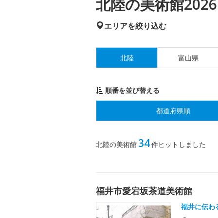
北陸の美術館2026
エリアを絞り込む
北陸
富山県
順番を並び替える
都道府県順
34
北陸の美術館
件ヒットしました
福井市愛宕坂茶道美術館
福井に伝わ