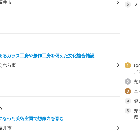
福井市
ミ
5
あるガラス工房や創作工房を備えた文化複合施設
あわら市
ゆ
1
／
芝
2
ユ
3
健
4
い
県
5
県
になった美術空間で想像力を育む
福井市