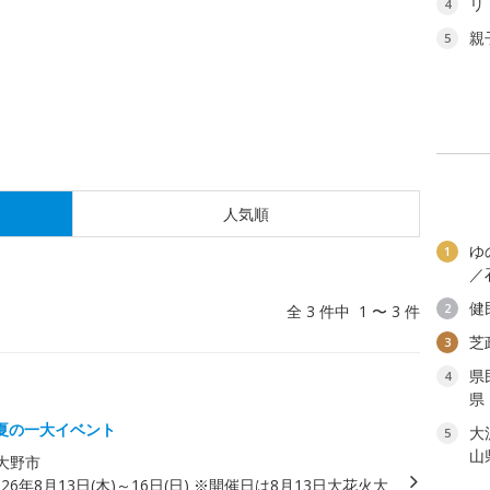
リ
4
親
5
人気順
ゆ
1
／
健
2
全 3 件中 1 〜 3 件
芝
3
県
4
県
夏の一大イベント
大
5
山
大野市
026年8月13日(木)～16日(日) ※開催日は8月13日大花火大