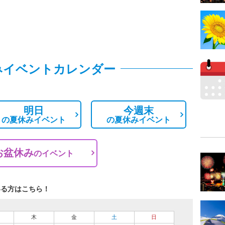
みイベントカレンダー
明日
今週末
の
夏休みイベント
の
夏休みイベント
お盆休み
の
イベント
いる方はこちら！
木
金
土
日