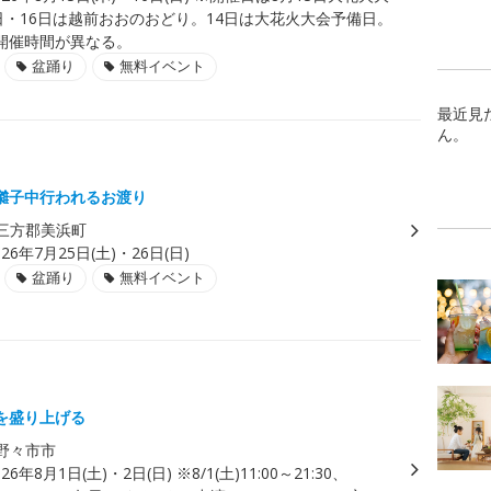
5日・16日は越前おおのおどり。14日は大花火大会予備日。
開催時間が異なる。
盆踊り
無料イベント
最近見
ん。
囃子中行われるお渡り
三方郡美浜町
026年7月25日(土)・26日(日)
盆踊り
無料イベント
り
を盛り上げる
野々市市
026年8月1日(土)・2日(日) ※8/1(土)11:00～21:30、