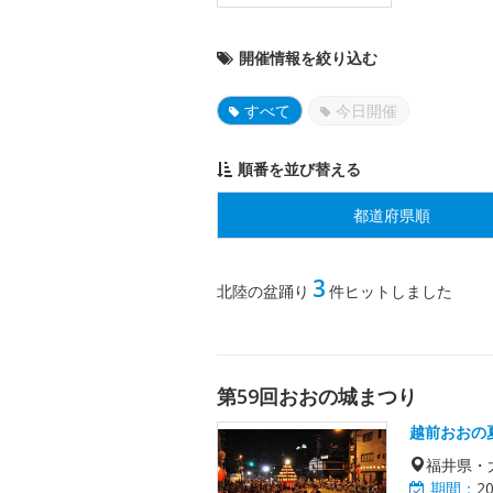
開催情報を絞り込む
すべて
今日開催
順番を並び替える
都道府県順
3
北陸の盆踊り
件ヒットしました
第59回おおの城まつり
越前おおの
福井県・
期間：
2