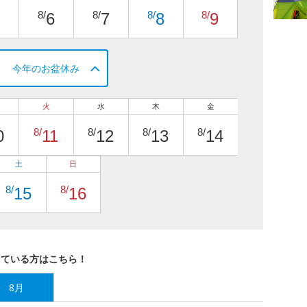
8/
8/
8/
8/
6
7
8
9
今年のお盆休み
火
水
木
金
8/
8/
8/
8/
0
11
12
13
14
土
日
8/
8/
15
16
している方はこちら！
8月