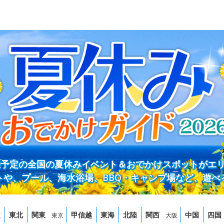
開催予定の全国の夏休みイベント＆おでかけスポットがエ
トや、プール、海水浴場、BBQ・キャンプ場など、遊べ
道
東北
関東
甲信越
東海
北陸
関西
中国
四国
東京
大阪