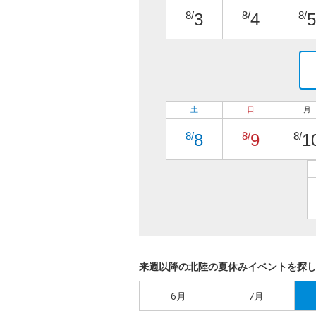
8/
8/
8/
3
4
5
土
日
月
8/
8/
8/
8
9
1
来週以降の北陸の夏休みイベントを探
6月
7月