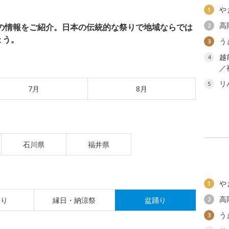
や
1
高
りの情報をご紹介。日本の伝統的な祭りで地域ならでは
2
ょう。
う
3
越
4
／
リ
5
7月
8月
石川県
福井県
や
1
高
祭り
縁日・納涼祭
盆踊り
2
う
3