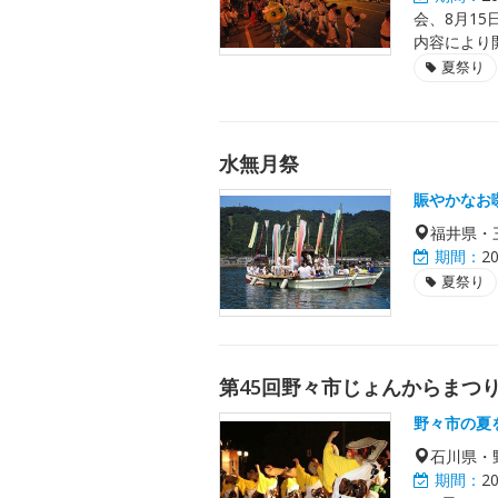
会、8月1
内容により
夏祭り
水無月祭
賑やかなお
福井県・
期間：
2
夏祭り
第45回野々市じょんからまつ
野々市の夏
石川県・
期間：
2