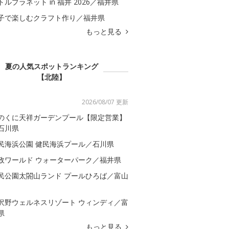
トルプラネット in 福井 2026／福井県
子で楽しむクラフト作り／福井県
もっと見る
夏の人気スポットランキング
【北陸】
2026/08/07 更新
のくに天祥ガーデンプール【限定営業】
石川県
民海浜公園 健民海浜プール／石川県
政ワールド ウォーターパーク／福井県
民公園太閤山ランド プールひろば／富山
沢野ウェルネスリゾート ウィンディ／富
県
もっと見る