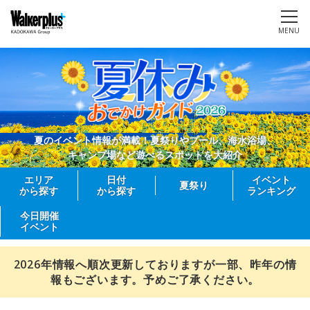
MENU
夏のイベント情報が満載！夏祭りやプール、海水浴場、
キャンプ場など遊べるスポットを大紹介
エリア
日付
イベント
夏祭り
から探す
から探す
ランキング
今日開催
イベント
2026年情報へ順次更新しておりますが一部、昨年の情
報もございます。予めご了承ください。