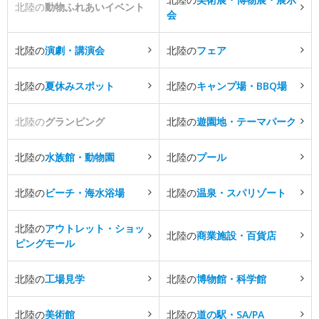
北陸の
動物ふれあいイベント
会
北陸の
演劇・講演会
北陸の
フェア
北陸の
夏休みスポット
北陸の
キャンプ場・BBQ場
北陸の
グランピング
北陸の
遊園地・テーマパーク
北陸の
水族館・動物園
北陸の
プール
北陸の
ビーチ・海水浴場
北陸の
温泉・スパリゾート
北陸の
アウトレット・ショッ
北陸の
商業施設・百貨店
ピングモール
北陸の
工場見学
北陸の
博物館・科学館
北陸の
美術館
北陸の
道の駅・SA/PA