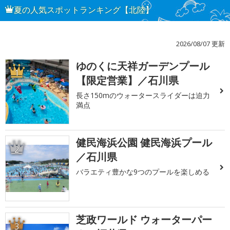
夏の人気スポットランキング【北陸】
2026/08/07 更新
ゆのくに天祥ガーデンプール
1
【限定営業】／石川県
長さ150mのウォータースライダーは迫力
満点
健民海浜公園 健民海浜プール
2
／石川県
バラエティ豊かな9つのプールを楽しめる
芝政ワールド ウォーターパー
3