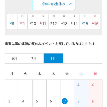
今年のお盆休み
土
日
月
火
水
木
金
土
日
8/
8/
8/
8/
8/
8/
8/
8/
8/
8
9
10
11
12
13
14
15
16
来週以降の北陸の夏休みイベントを探している方はこちら！
6月
7月
8月
月
火
水
木
金
土
日
1
2
3
4
5
6
7
8
9