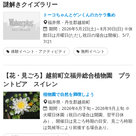
謎解きクイズラリー
トーコちゃんとゲンくんのカケラ集め
福井県・丹生郡越前町
期間：
2026年5月2日(土)～8月30日(日) ※休
館日は月曜日(ただし祝日の場合は開催)、5/7、
7/21
体験イベント・アクティビティ
無料イベント
【花・見ごろ】越前町立福井総合植物園 プラ
ントピア スイレン
植物園で自然を満喫しよう
福井県・丹生郡越前町
期間：
2026年6月下旬～2026年9月上旬 ※
火曜日休園（祝日の場合は開園、翌平日休
み）。開催日は見ごろ時期の目安、見ごろ時期
は気候等により前後する場合あり。