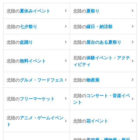
北陸の
夏休みイベント
北陸の
夏祭り
北陸の
七夕祭り
北陸の
縁日・納涼祭
北陸の
盆踊り
北陸の
屋台のある夏祭り
北陸の
体験イベント・アクテ
北陸の
無料イベント
ィビティ
北陸の
グルメ・フードフェス
北陸の
物産展
北陸の
コンサート・音楽イベ
北陸の
フリーマーケット
ント
北陸の
アニメ・ゲームイベン
北陸の
花イベント
ト
北陸の
美術展・博物展・展示