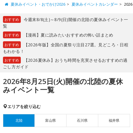
夏休みイベント・おでかけ2026
夏休みイベントカレンダー
20
今週末8/8(土)～8/9(日)開催の北陸の夏休みイベント一
おすすめ
覧
【漫画】夏に読みたいおすすめの怖い話まとめ
おすすめ
【2026年版】全国の夏祭り注目27選。見どころ・日程
おすすめ
もわかる！
【2026夏休み】おうち時間を充実させるおすすめの過
おすすめ
ごし方ガイド
2026年8月25日(火)開催の北陸の夏休
みイベント一覧
エリアを絞り込む
北陸
富山県
石川県
福井県