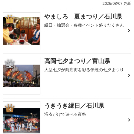
2026/08/07 更新
やましろ 夏まつり／石川県
1
縁日・抽選会・各種イベント盛りだくさん
高岡七夕まつり／富山県
2
大型七夕が商店街を彩る伝統の七夕まつり
うきうき縁日／石川県
3
浴衣がけで遊べる夜祭