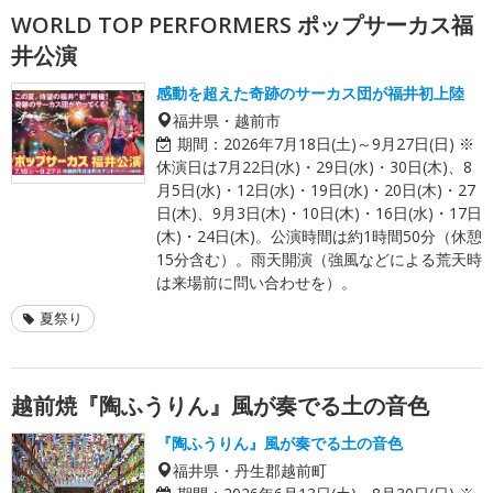
WORLD TOP PERFORMERS ポップサーカス福
井公演
感動を超えた奇跡のサーカス団が福井初上陸
福井県・越前市
期間：
2026年7月18日(土)～9月27日(日) ※
休演日は7月22日(水)・29日(水)・30日(木)、8
月5日(水)・12日(水)・19日(水)・20日(木)・27
日(木)、9月3日(木)・10日(木)・16日(水)・17日
(木)・24日(木)。公演時間は約1時間50分（休憩
15分含む）。雨天開演（強風などによる荒天時
は来場前に問い合わせを）。
夏祭り
越前焼『陶ふうりん』風が奏でる土の音色
『陶ふうりん』風が奏でる土の音色
福井県・丹生郡越前町