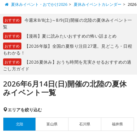
夏休みイベント・おでかけ2026
夏休みイベントカレンダー
20
今週末8/8(土)～8/9(日)開催の北陸の夏休みイベント一
おすすめ
覧
【漫画】夏に読みたいおすすめの怖い話まとめ
おすすめ
【2026年版】全国の夏祭り注目27選。見どころ・日程
おすすめ
もわかる！
【2026夏休み】おうち時間を充実させるおすすめの過
おすすめ
ごし方ガイド
2026年6月14日(日)開催の北陸の夏休
みイベント一覧
エリアを絞り込む
北陸
富山県
石川県
福井県