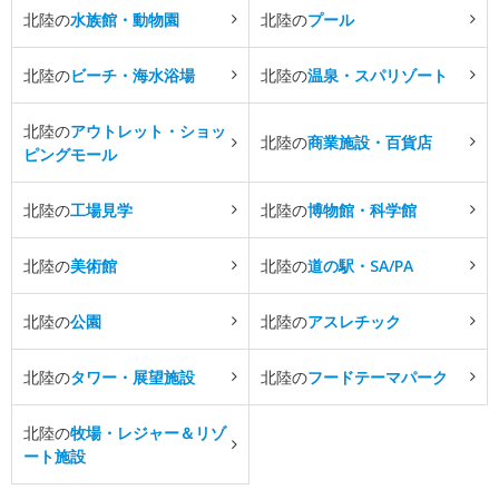
北陸の
水族館・動物園
北陸の
プール
北陸の
ビーチ・海水浴場
北陸の
温泉・スパリゾート
北陸の
アウトレット・ショッ
北陸の
商業施設・百貨店
ピングモール
北陸の
工場見学
北陸の
博物館・科学館
北陸の
美術館
北陸の
道の駅・SA/PA
北陸の
公園
北陸の
アスレチック
北陸の
タワー・展望施設
北陸の
フードテーマパーク
北陸の
牧場・レジャー＆リゾ
ート施設