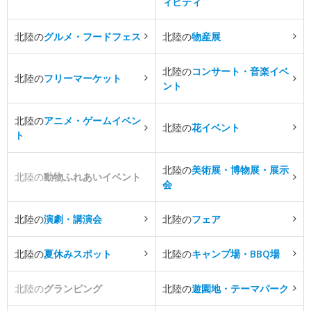
ィビティ
北陸の
グルメ・フードフェス
北陸の
物産展
北陸の
コンサート・音楽イベ
北陸の
フリーマーケット
ント
北陸の
アニメ・ゲームイベン
北陸の
花イベント
ト
北陸の
美術展・博物展・展示
北陸の
動物ふれあいイベント
会
北陸の
演劇・講演会
北陸の
フェア
北陸の
夏休みスポット
北陸の
キャンプ場・BBQ場
北陸の
グランピング
北陸の
遊園地・テーマパーク