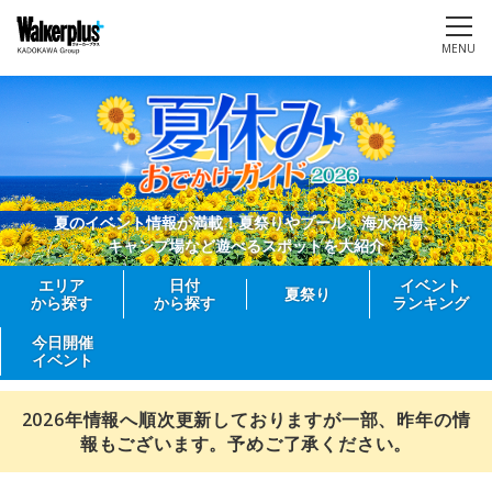
MENU
夏のイベント情報が満載！夏祭りやプール、海水浴場、
キャンプ場など遊べるスポットを大紹介
エリア
日付
イベント
夏祭り
から探す
から探す
ランキング
今日開催
イベント
2026年情報へ順次更新しておりますが一部、昨年の情
報もございます。予めご了承ください。