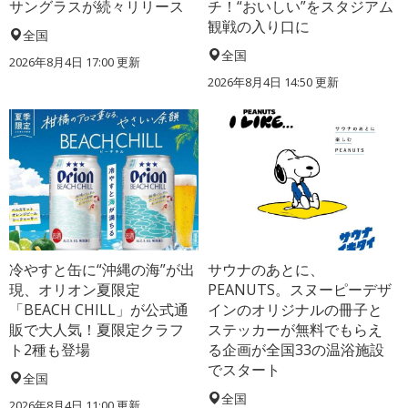
サングラスが続々リリース
チ！“おいしい”をスタジアム
観戦の入り口に
全国
全国
2026年8月4日 17:00
更新
2026年8月4日 14:50
更新
冷やすと缶に“沖縄の海”が出
サウナのあとに、
現、オリオン夏限定
PEANUTS。スヌーピーデザ
「BEACH CHILL」が公式通
インのオリジナルの冊子と
販で大人気！夏限定クラフ
ステッカーが無料でもらえ
ト2種も登場
る企画が全国33の温浴施設
でスタート
全国
全国
2026年8月4日 11:00
更新