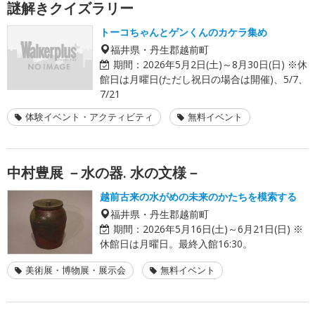
謎解きクイズラリー
トーコちゃんとゲンくんのカケラ集め
福井県・丹生郡越前町
期間：
2026年5月2日(土)～8月30日(日) ※休
館日は月曜日(ただし祝日の場合は開催)、5/7、
7/21
体験イベント・アクティビティ
無料イベント
中村豊展 －水の器. 水の文様－
越前古来の水がめの未来のかたちを模索する
福井県・丹生郡越前町
期間：
2026年5月16日(土)～6月21日(日) ※
休館日は月曜日。最終入館16:30。
美術展・博物展・展示会
無料イベント