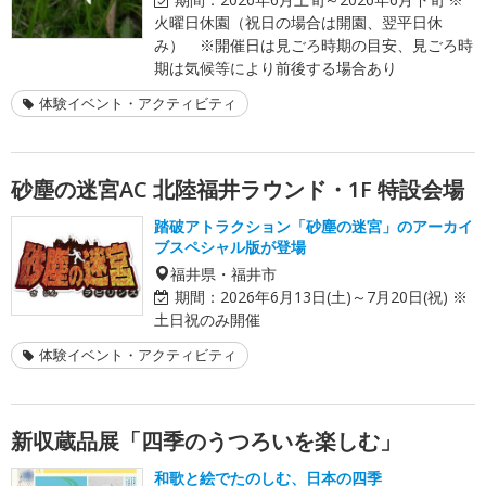
火曜日休園（祝日の場合は開園、翌平日休
み） ※開催日は見ごろ時期の目安、見ごろ時
期は気候等により前後する場合あり
体験イベント・アクティビティ
砂塵の迷宮AC 北陸福井ラウンド・1F 特設会場
踏破アトラクション「砂塵の迷宮」のアーカイ
ブスペシャル版が登場
福井県・福井市
期間：
2026年6月13日(土)～7月20日(祝) ※
土日祝のみ開催
体験イベント・アクティビティ
新収蔵品展「四季のうつろいを楽しむ」
和歌と絵でたのしむ、日本の四季