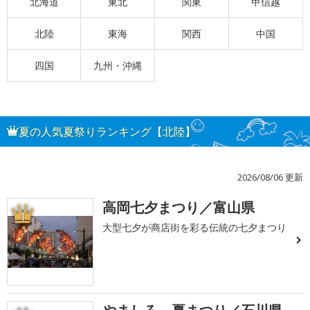
北海道
東北
関東
甲信越
北陸
東海
関西
中国
四国
九州・沖縄
夏の人気夏祭りランキング【北陸】
2026/08/06 更新
高岡七夕まつり／富山県
1
大型七夕が商店街を彩る伝統の七夕まつり