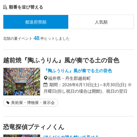
順番を並び替える
都道府県順
人気順
48
北陸の夏イベント
件ヒットしました
越前焼『陶ふうりん』風が奏でる土の音色
『陶ふうりん』風が奏でる土の音色
福井県・丹生郡越前町
期間：
2026年6月13日(土)～8月30日(日) ※
月曜日(但し祝日の場合は開館)、祝日の翌日
美術展・博物展・展示会
恐竜探偵プティノくん