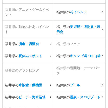
福井県の
アニメ・ゲームイベ
福井県の
花イベント
ント
福井県の
動物ふれあいイベン
福井県の
美術展・博物展・展
ト
示会
福井県の
演劇・講演会
福井県の
フェア
福井県の
夏休みスポット
福井県の
キャンプ場・BBQ場
福井県の
遊園地・テーマパー
福井県の
グランピング
ク
福井県の
水族館・動物園
福井県の
プール
福井県の
ビーチ・海水浴場
福井県の
温泉・スパリゾート