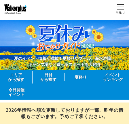
MENU
夏のイベント情報が満載！夏祭りやプール、海水浴場、
キャンプ場など遊べるスポットを大紹介
エリア
日付
イベント
夏祭り
から探す
から探す
ランキング
今日開催
イベント
2026年情報へ順次更新しておりますが一部、昨年の情
報もございます。予めご了承ください。