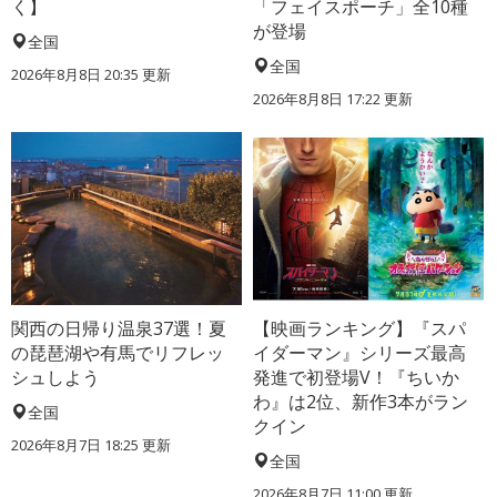
く】
「フェイスポーチ」全10種
が登場
全国
全国
2026年8月8日 20:35
更新
2026年8月8日 17:22
更新
関西の日帰り温泉37選！夏
【映画ランキング】『スパ
の琵琶湖や有馬でリフレッ
イダーマン』シリーズ最高
シュしよう
発進で初登場V！『ちいか
わ』は2位、新作3本がラン
全国
クイン
2026年8月7日 18:25
更新
全国
2026年8月7日 11:00
更新