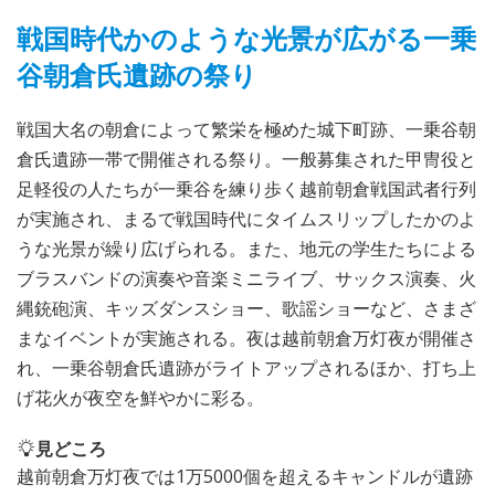
戦国時代かのような光景が広がる一乗
谷朝倉氏遺跡の祭り
戦国大名の朝倉によって繁栄を極めた城下町跡、一乗谷朝
倉氏遺跡一帯で開催される祭り。一般募集された甲冑役と
足軽役の人たちが一乗谷を練り歩く越前朝倉戦国武者行列
が実施され、まるで戦国時代にタイムスリップしたかのよ
うな光景が繰り広げられる。また、地元の学生たちによる
ブラスバンドの演奏や音楽ミニライブ、サックス演奏、火
縄銃砲演、キッズダンスショー、歌謡ショーなど、さまざ
まなイベントが実施される。夜は越前朝倉万灯夜が開催さ
れ、一乗谷朝倉氏遺跡がライトアップされるほか、打ち上
げ花火が夜空を鮮やかに彩る。
見どころ
越前朝倉万灯夜では1万5000個を超えるキャンドルが遺跡