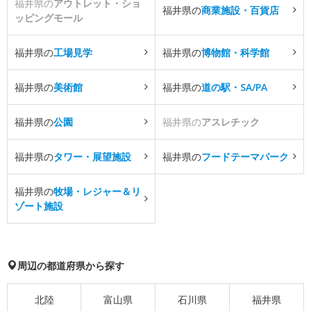
福井県の
アウトレット・ショ
福井県の
商業施設・百貨店
ッピングモール
福井県の
工場見学
福井県の
博物館・科学館
福井県の
美術館
福井県の
道の駅・SA/PA
福井県の
公園
福井県の
アスレチック
福井県の
タワー・展望施設
福井県の
フードテーマパーク
福井県の
牧場・レジャー＆リ
ゾート施設
周辺の都道府県から探す
北陸
富山県
石川県
福井県