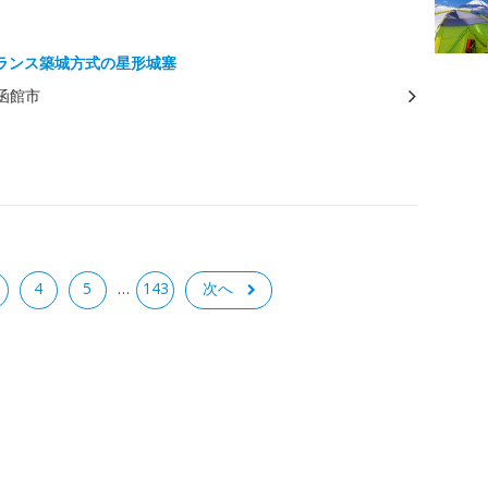
ランス築城方式の星形城塞
函館市
4
5
143
次へ
…