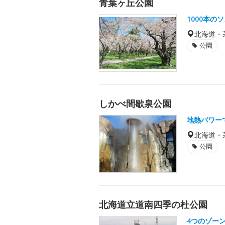
青葉ヶ丘公園
1000本
北海道・
公園
しかべ間歇泉公園
地熱パワー
北海道・
公園
北海道立道南四季の杜公園
4つのゾー