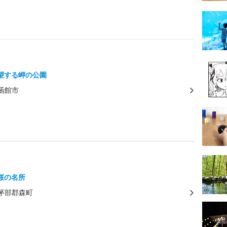
望する岬の公園
函館市
桜の名所
茅部郡森町