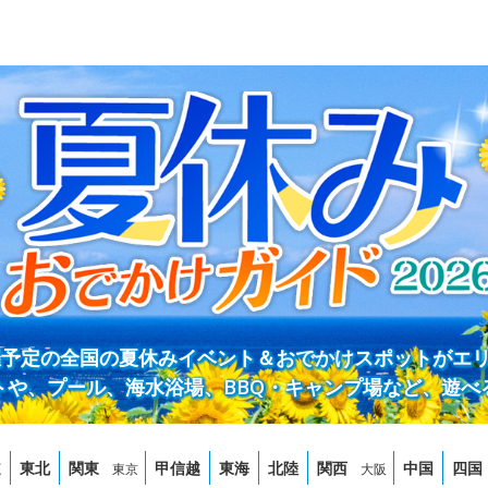
開催予定の全国の夏休みイベント＆おでかけスポットがエ
トや、プール、海水浴場、BBQ・キャンプ場など、遊べ
道
東北
関東
甲信越
東海
北陸
関西
中国
四国
東京
大阪