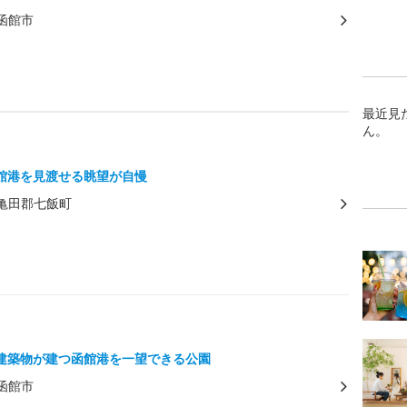
函館市
最近見
ん。
館港を見渡せる眺望が自慢
亀田郡七飯町
建築物が建つ函館港を一望できる公園
函館市