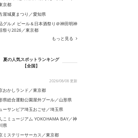
東京都
古屋城夏まつり／愛知県
品グルメ ビール＆日本酒祭り＠神田明神
涼祭り2026／東京都
もっと見る
夏の人気スポットランキング
【全国】
2026/08/08 更新
京おかしランド／東京都
形県総合運動公園屋外プール／山形県
ューサンピア埼玉おごせ／埼玉県
んこミュージアム YOKOHAMA BAY／神
川県
京ミステリーサーカス／東京都