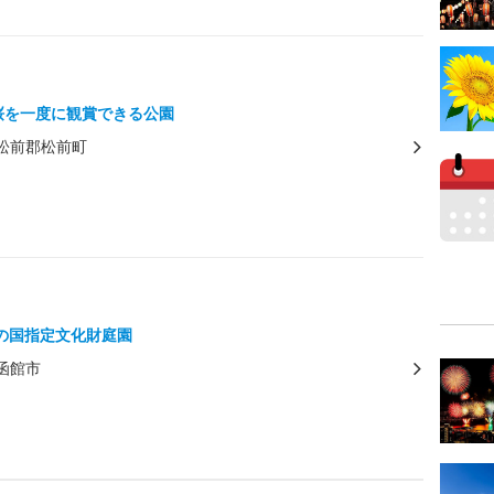
の桜を一度に観賞できる公園
松前郡松前町
の国指定文化財庭園
函館市