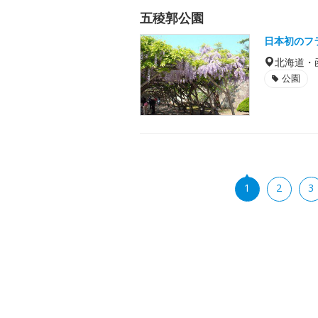
五稜郭公園
日本初のフ
北海道・
公園
1
2
3