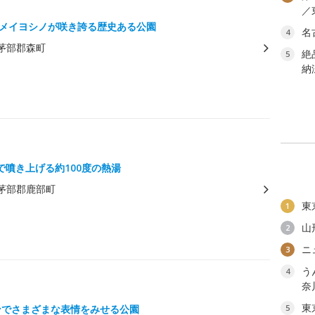
／
のソメイヨシノが咲き誇る歴史ある公園
名
4
茅部郡森町
絶
5
納
で噴き上げる約100度の熱湯
茅部郡鹿部町
東
1
山
2
ニ
3
う
4
奈
東
ンでさまざまな表情をみせる公園
5