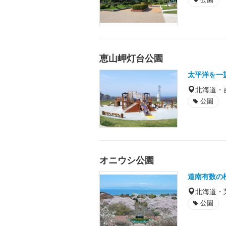
恵山岬灯台公園
太平洋を一
北海道・
公園
オニウシ公園
道南有数の
北海道・
公園