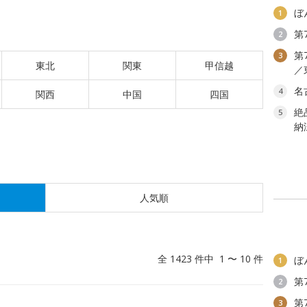
ぼ
1
第
2
第
3
東北
関東
甲信越
／
名
4
関西
中国
四国
絶
5
納
人気順
全 1423 件中 1 〜 10 件
ぼ
1
第
2
第
3