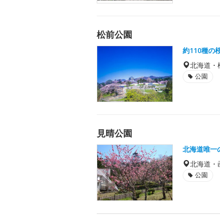
松前公園
約110種
北海道・
公園
見晴公園
北海道唯一
北海道・
公園