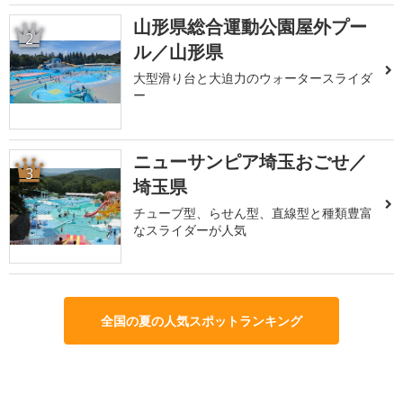
山形県総合運動公園屋外プー
2
ル／山形県
大型滑り台と大迫力のウォータースライダ
ー
ニューサンピア埼玉おごせ／
3
埼玉県
チューブ型、らせん型、直線型と種類豊富
なスライダーが人気
全国の夏の人気スポットランキング