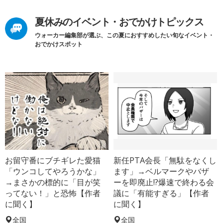
夏休みのイベント・おでかけトピックス
ウォーカー編集部が選ぶ、この夏におすすめしたい旬なイベント・
おでかけスポット
お留守番にブチギレた愛猫
新任PTA会長「無駄をなくし
「ウンコしてやろうかな」
ます」→ベルマークやバザ
→まさかの標的に「目が笑
ーを即廃止!?爆速で終わる会
ってない！」と恐怖【作者
議に「有能すぎる」【作者
に聞く】
に聞く】
全国
全国