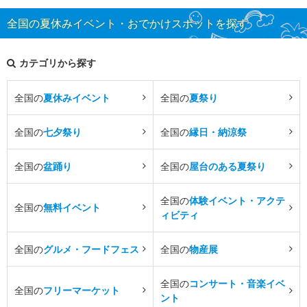
全国の夏休みイベント・おでかけスポットを探す
カテゴリから探す
全国の
夏休みイベント
全国の
夏祭り
全国の
七夕祭り
全国の
縁日・納涼祭
全国の
盆踊り
全国の
屋台のある夏祭り
全国の
体験イベント・アクテ
全国の
無料イベント
ィビティ
全国の
グルメ・フードフェス
全国の
物産展
全国の
コンサート・音楽イベ
全国の
フリーマーケット
ント