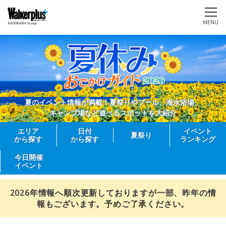
MENU
夏のイベント情報が満載！夏祭りやプール、海水浴場、
キャンプ場など遊べるスポットを大紹介
エリア
日付
イベント
夏祭り
から探す
から探す
ランキング
今日開催
イベント
2026年情報へ順次更新しておりますが一部、昨年の情
報もございます。予めご了承ください。