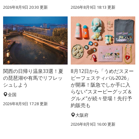
2026年8月9日 20:30
更新
2026年8月9日 18:13
更新
関西の日帰り温泉33選！夏
8月12日から「うめだスヌー
の琵琶湖や有馬でリフレッ
ピーフェスティバル2026」
シュしよう
が開幕！阪急でしか手に入
らない“スヌーピーグッズ＆
全国
グルメ”が続々登場！先行予
2026年8月9日 17:28
更新
約販売も
大阪府
2026年8月9日 16:00
更新