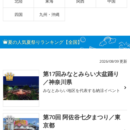
北陸
東海
関西
中国
四国
九州・沖縄
夏の人気夏祭りランキング【全国】
2026/08/09 更新
第17回みなとみらい大盆踊り
1
／神奈川県
みなとみらい地区を代表する納涼イベント
第70回 阿佐谷七夕まつり／東
2
京都