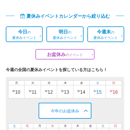
夏休みイベントカレンダーから絞り込む
今日
明日
今週末
の
の
の
夏休みイベント
夏休みイベント
夏休みイベント
お盆休み
の
イベント
今週の全国の夏休みイベントを探している方はこちら！
月
火
水
木
金
土
日
8/
8/
8/
8/
8/
8/
8/
10
11
12
13
14
15
16
今年のお盆休み
土
日
月
火
水
木
金
土
日