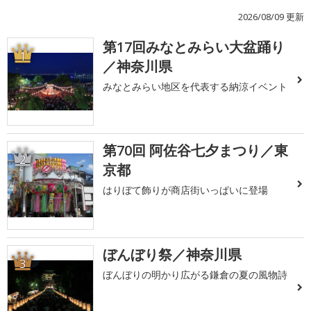
2026/08/09 更新
第17回みなとみらい大盆踊り
1
／神奈川県
みなとみらい地区を代表する納涼イベント
第70回 阿佐谷七夕まつり／東
2
京都
はりぼて飾りが商店街いっぱいに登場
ぼんぼり祭／神奈川県
3
ぼんぼりの明かり広がる鎌倉の夏の風物詩