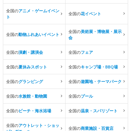
全国の
アニメ・ゲームイベン
全国の
花イベント
ト
全国の
美術展・博物展・展示
全国の
動物ふれあいイベント
会
全国の
演劇・講演会
全国の
フェア
全国の
夏休みスポット
全国の
キャンプ場・BBQ場
全国の
グランピング
全国の
遊園地・テーマパーク
全国の
水族館・動物園
全国の
プール
全国の
ビーチ・海水浴場
全国の
温泉・スパリゾート
全国の
アウトレット・ショッ
全国の
商業施設・百貨店