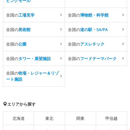
ピングモール
全国の
工場見学
全国の
博物館・科学館
全国の
美術館
全国の
道の駅・SA/PA
全国の
公園
全国の
アスレチック
全国の
タワー・展望施設
全国の
フードテーマパーク
全国の
牧場・レジャー＆リゾ
ート施設
エリアから探す
北海道
東北
関東
甲信越