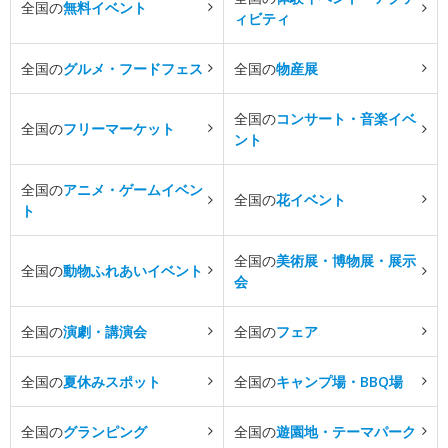
全国の
無料イベント
ィビティ
全国の
グルメ・フードフェス
全国の
物産展
全国の
コンサート・音楽イベ
全国の
フリーマーケット
ント
全国の
アニメ・ゲームイベン
全国の
花イベント
ト
全国の
美術展・博物展・展示
全国の
動物ふれあいイベント
会
全国の
演劇・講演会
全国の
フェア
全国の
夏休みスポット
全国の
キャンプ場・BBQ場
全国の
グランピング
全国の
遊園地・テーマパーク