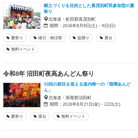
郷土づくりを目的とした喜茂別町民参加型の夏
祭り
北海道・虻田郡喜茂別町
期間：
2026年8月8日(土)・9日(日)
夏祭り
縁日・納涼祭
盆踊り
屋台
無料イベント
令和8年 沼田町夜高あんどん祭り
50回の節目を迎える道内唯一の「喧嘩あんど
ん」
北海道・雨竜郡沼田町
期間：
2026年8月21日(金)・22日(土)
夏祭り
屋台
無料イベント