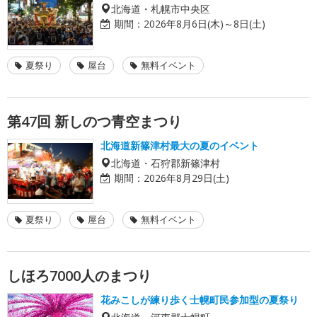
北海道・札幌市中央区
期間：
2026年8月6日(木)～8日(土)
夏祭り
屋台
無料イベント
第47回 新しのつ青空まつり
北海道新篠津村最大の夏のイベント
北海道・石狩郡新篠津村
期間：
2026年8月29日(土)
夏祭り
屋台
無料イベント
しほろ7000人のまつり
花みこしが練り歩く士幌町民参加型の夏祭り
北海道・河東郡士幌町