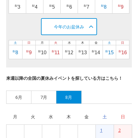
8/
8/
8/
8/
8/
8/
8/
3
4
5
6
7
8
9
今年のお盆休み
土
日
月
火
水
木
金
土
日
8/
8/
8/
8/
8/
8/
8/
8/
8/
8
9
10
11
12
13
14
15
16
来週以降の全国の夏休みイベントを探している方はこちら！
6月
7月
8月
月
火
水
木
金
土
日
1
2