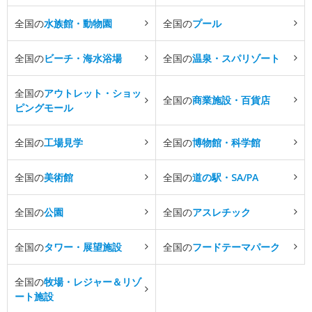
全国の
水族館・動物園
全国の
プール
全国の
ビーチ・海水浴場
全国の
温泉・スパリゾート
全国の
アウトレット・ショッ
全国の
商業施設・百貨店
ピングモール
全国の
工場見学
全国の
博物館・科学館
全国の
美術館
全国の
道の駅・SA/PA
全国の
公園
全国の
アスレチック
全国の
タワー・展望施設
全国の
フードテーマパーク
全国の
牧場・レジャー＆リゾ
ート施設