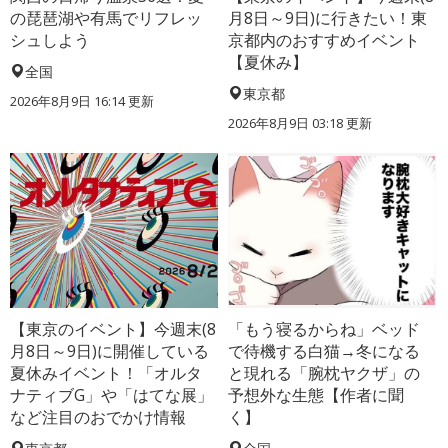
の琵琶湖や有馬でリフレッ
月8日～9日)に行きたい！東
シュしよう
京都内のおすすめイベント
【夏休み】
全国
東京都
2026年8月9日 16:14
更新
2026年8月9日 03:18
更新
【東京のイベント】今週末(8
「もう寝るからね」ベッド
月8日～9日)に開催している
で待機する白猫→冬になる
夏休みイベント！「オルタ
と現れる「腕枕ヤクザ」の
ナティブG」や「はてな展」
予想外な生態【作者に聞
など注目のおでかけ情報
く】