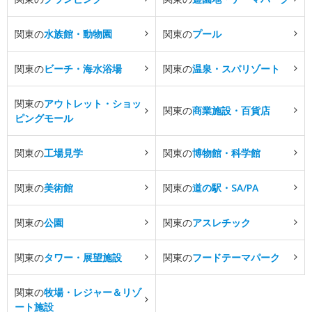
関東の
水族館・動物園
関東の
プール
関東の
ビーチ・海水浴場
関東の
温泉・スパリゾート
関東の
アウトレット・ショッ
関東の
商業施設・百貨店
ピングモール
関東の
工場見学
関東の
博物館・科学館
関東の
美術館
関東の
道の駅・SA/PA
関東の
公園
関東の
アスレチック
関東の
タワー・展望施設
関東の
フードテーマパーク
関東の
牧場・レジャー＆リゾ
ート施設