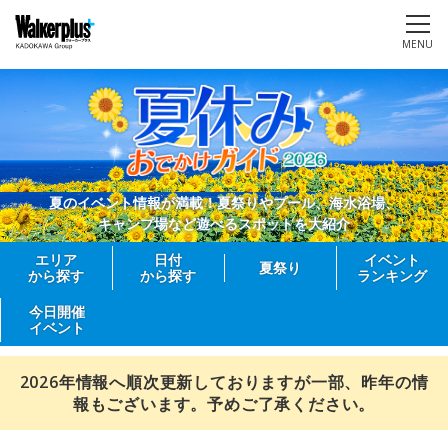
MENU
夏のイベント情報が満載！夏祭りやプール、海水浴場、
キャンプ場など遊べるスポットを大紹介
エリア
日付
イベント
夏祭り
から探す
から探す
ランキング
今日開催
イベント
2026年情報へ順次更新しておりますが一部、昨年の情
報もございます。予めご了承ください。