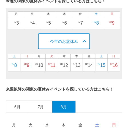
今週の関東の夏休みイベントを探している方はこちら！
月
火
水
木
金
土
日
8/
8/
8/
8/
8/
8/
8/
3
4
5
6
7
8
9
今年のお盆休み
土
日
月
火
水
木
金
土
日
8/
8/
8/
8/
8/
8/
8/
8/
8/
8
9
10
11
12
13
14
15
16
来週以降の関東の夏休みイベントを探している方はこちら！
6月
7月
8月
月
火
水
木
金
土
日