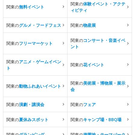
関東の
体験イベント・アクテ
関東の
無料イベント
ィビティ
関東の
グルメ・フードフェス
関東の
物産展
関東の
コンサート・音楽イベ
関東の
フリーマーケット
ント
関東の
アニメ・ゲームイベン
関東の
花イベント
ト
関東の
美術展・博物展・展示
関東の
動物ふれあいイベント
会
関東の
演劇・講演会
関東の
フェア
関東の
夏休みスポット
関東の
キャンプ場・BBQ場
関東の
グランピング
関東の
遊園地・テーマパーク