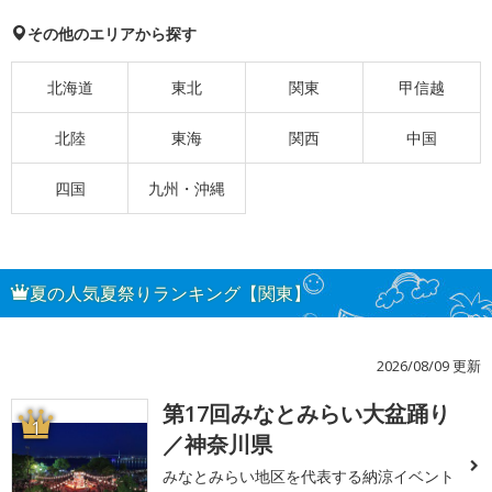
その他のエリアから探す
北海道
東北
関東
甲信越
北陸
東海
関西
中国
四国
九州・沖縄
夏の人気夏祭りランキング【関東】
2026/08/09 更新
第17回みなとみらい大盆踊り
1
／神奈川県
みなとみらい地区を代表する納涼イベント