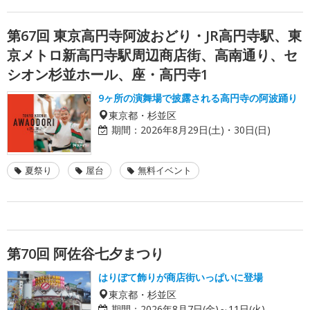
第67回 東京高円寺阿波おどり・JR高円寺駅、東
京メトロ新高円寺駅周辺商店街、高南通り、セ
シオン杉並ホール、座・高円寺1
9ヶ所の演舞場で披露される高円寺の阿波踊り
東京都・杉並区
期間：
2026年8月29日(土)・30日(日)
夏祭り
屋台
無料イベント
第70回 阿佐谷七夕まつり
はりぼて飾りが商店街いっぱいに登場
東京都・杉並区
期間：
2026年8月7日(金)～11日(火)