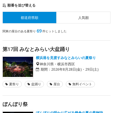
順番を並び替える
都道府県順
人気順
69
関東の屋台のある夏祭り
件ヒットしました
第17回 みなとみらい大盆踊り
横浜港を見渡すみなとみらいの夏祭り
神奈川県・横浜市西区
期間：
2026年8月28日(金)・29日(土)
夏祭り
盆踊り
屋台
無料イベント
ぼんぼり祭
ぼんぼりの明かり広がる鎌倉の夏の風物詩