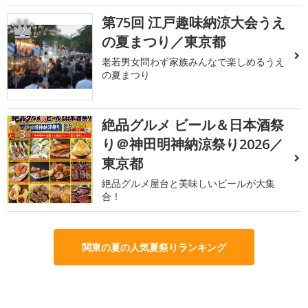
第75回 江戸趣味納涼大会うえ
2
の夏まつり／東京都
老若男女問わず家族みんなで楽しめるうえ
の夏まつり
絶品グルメ ビール＆日本酒祭
3
り＠神田明神納涼祭り2026／
東京都
絶品グルメ屋台と美味しいビールが大集
合！
関東の夏の人気夏祭りランキング