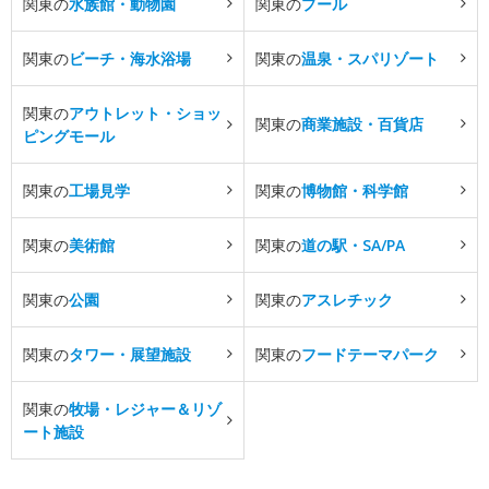
関東の
水族館・動物園
関東の
プール
関東の
ビーチ・海水浴場
関東の
温泉・スパリゾート
関東の
アウトレット・ショッ
関東の
商業施設・百貨店
ピングモール
関東の
工場見学
関東の
博物館・科学館
関東の
美術館
関東の
道の駅・SA/PA
関東の
公園
関東の
アスレチック
関東の
タワー・展望施設
関東の
フードテーマパーク
関東の
牧場・レジャー＆リゾ
ート施設