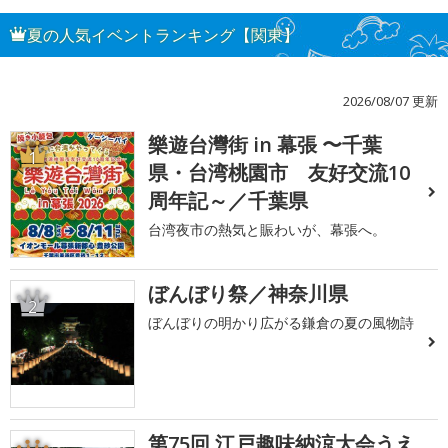
夏の人気イベントランキング【関東】
2026/08/07 更新
樂遊台灣街 in 幕張 〜千葉
1
県・台湾桃園市 友好交流10
周年記～／千葉県
台湾夜市の熱気と賑わいが、幕張へ。
ぼんぼり祭／神奈川県
2
ぼんぼりの明かり広がる鎌倉の夏の風物詩
第75回 江戸趣味納涼大会うえ