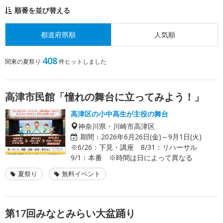
順番を並び替える
都道府県順
人気順
408
関東の夏祭り
件ヒットしました
高津市民館「憧れの舞台に立ってみよう！」
高津区の小中高生が主役の舞台
神奈川県・川崎市高津区
期間：
2026年6月26日(金)～9月1日(火)
※6/26：下見・講座 8/31：リハーサル
9/1：本番 ※時間は日によって異なる
夏祭り
無料イベント
第17回みなとみらい大盆踊り