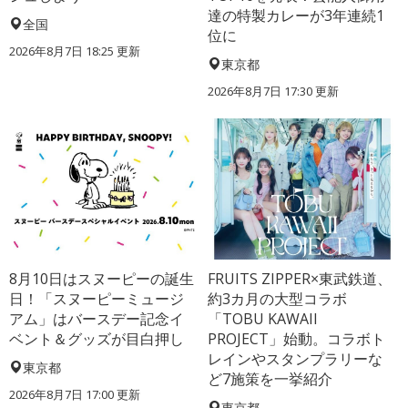
達の特製カレーが3年連続1
全国
位に
2026年8月7日 18:25
更新
東京都
2026年8月7日 17:30
更新
8月10日はスヌーピーの誕生
FRUITS ZIPPER×東武鉄道、
日！「スヌーピーミュージ
約3カ月の大型コラボ
アム」はバースデー記念イ
「TOBU KAWAII
ベント＆グッズが目白押し
PROJECT」始動。コラボト
レインやスタンプラリーな
東京都
ど7施策を一挙紹介
2026年8月7日 17:00
更新
東京都