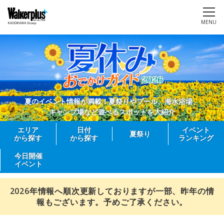
MENU
夏のイベント情報が満載！夏祭りやプール、海水浴場、
キャンプ場など遊べるスポットを大紹介
エリア
日付
イベント
夏祭り
から探す
から探す
ランキング
今日開催
イベント
2026年情報へ順次更新しておりますが一部、昨年の情
報もございます。予めご了承ください。