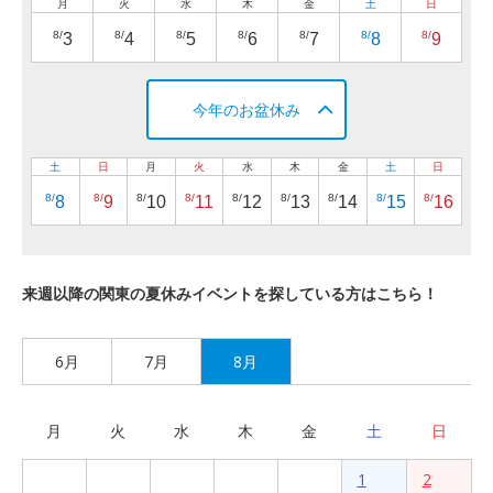
月
火
水
木
金
土
日
8/
8/
8/
8/
8/
8/
8/
3
4
5
6
7
8
9
今年のお盆休み
土
日
月
火
水
木
金
土
日
8/
8/
8/
8/
8/
8/
8/
8/
8/
8
9
10
11
12
13
14
15
16
来週以降の関東の夏休みイベントを探している方はこちら！
6月
7月
8月
月
火
水
木
金
土
日
1
2