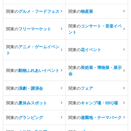
関東の
グルメ・フードフェス
関東の
物産展
関東の
コンサート・音楽イベ
関東の
フリーマーケット
ント
関東の
アニメ・ゲームイベン
関東の
花イベント
ト
関東の
美術展・博物展・展示
関東の
動物ふれあいイベント
会
関東の
演劇・講演会
関東の
フェア
関東の
夏休みスポット
関東の
キャンプ場・BBQ場
関東の
グランピング
関東の
遊園地・テーマパーク