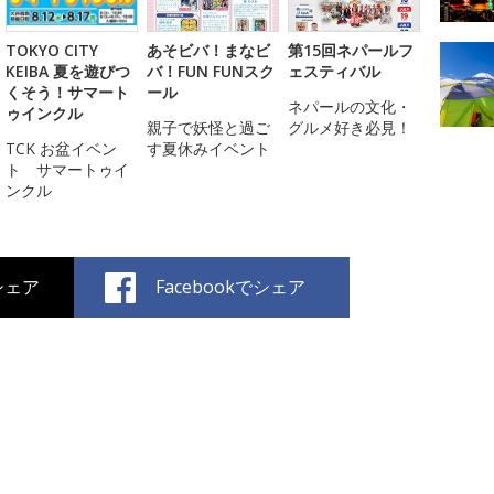
TOKYO CITY
あそビバ！まなビ
第15回ネパールフ
KEIBA 夏を遊びつ
バ！FUN FUNスク
ェスティバル
くそう！サマート
ール
ネパールの文化・
ゥインクル
親子で妖怪と過ご
グルメ好き必見！
TCK お盆イベン
す夏休みイベント
ト サマートゥイ
ンクル
でシェア
Facebookでシェア