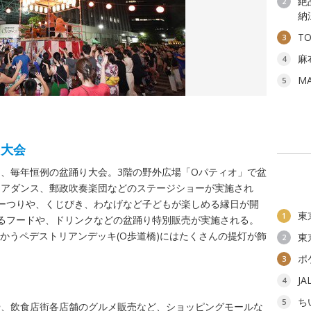
絶
2
納
T
3
麻
4
M
5
り大会
、毎年恒例の盆踊り大会。3階の野外広場「Oパティオ」で盆
チアダンス、郵政吹奏楽団などのステージショーが実施され
ーつりや、くじびき、わなげなど子どもが楽しめる縁日が開
東
1
るフードや、ドリンクなどの盆踊り特別販売が実施される。
向かうペデストリアンデッキ(O歩道橋)にはたくさんの提灯が飾
東
2
ポ
3
J
4
ち
5
や、飲食店街各店舗のグルメ販売など、ショッピングモールな