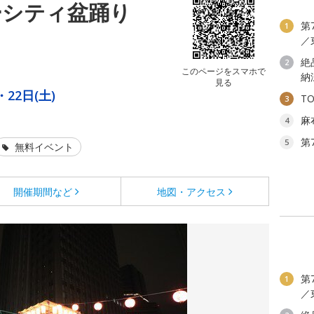
ーシティ盆踊り
第
1
／
絶
2
このページをスマホで
納
見る
・22日(土)
T
3
麻
4
第
5
無料イベント
開催期間など
地図・アクセス
第
1
／