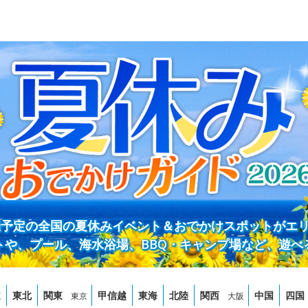
開催予定の全国の夏休みイベント＆おでかけスポットがエ
トや、プール、海水浴場、BBQ・キャンプ場など、遊べ
道
東北
関東
甲信越
東海
北陸
関西
中国
四国
東京
大阪