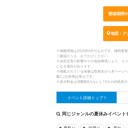
開催期間
地図・ア
※掲載情報は2026年6月のものです。随時
ご確認のうえ、おでかけください。
※自然災害の影響やその他諸事情により、イ
になる場合があります。
※掲載されている画像は取材先から本ページ
載(二次使用)は禁止です。
※表示料金は消費税8％ないし10％の内税表示
イベント詳細
トップ
同じジャンルの夏休みイベント
夏祭り
盆踊り
屋台