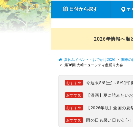
日付から探す
エ
2026年情報へ
夏休みイベント・おでかけ2026
関東の
第36回 大崎ニューシティ盆踊り大会
今週末8/8(土)～8/9
おすすめ
【漫画】夏に読みたい
おすすめ
【2026年版】全国の
おすすめ
雨の日も暑い日も安心
おすすめ