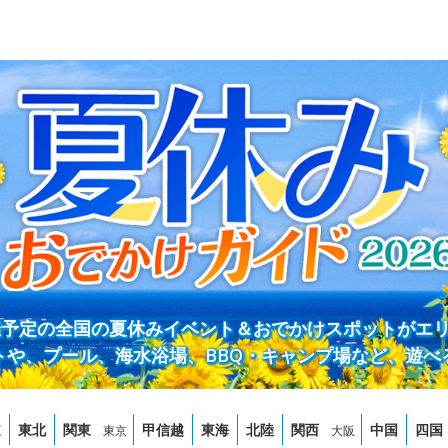
開催予定の全国の夏休みイベント＆おでかけスポットがエ
トや、プール、海水浴場、BBQ・キャンプ場など、遊べ
道
東北
関東
甲信越
東海
北陸
関西
中国
四国
東京
大阪