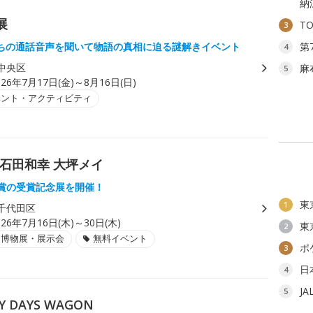
納
展
T
3
ちの通話音声を聞いて物語の真相に迫る謎解きイベント
第
4
中央区
麻
5
026年7月17日(金)～8月16日(日)
ベント・アクティビティ
昌 石田和幸 大坪メイ
人賞の受賞記念展を開催！
東
1
千代田区
026年7月16日(木)～30日(木)
東
2
・博物展・展示会
無料イベント
ポ
3
日
4
J
5
 DAYS WAGON