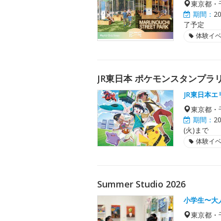
東京都・
期間：
2
了予定
体験イ
JR東日本 ポケモンスタンプラリ
JR東日本
東京都・
期間：
2
(火)まで
体験イ
Summer Studio 2026
小学生〜大
東京都・