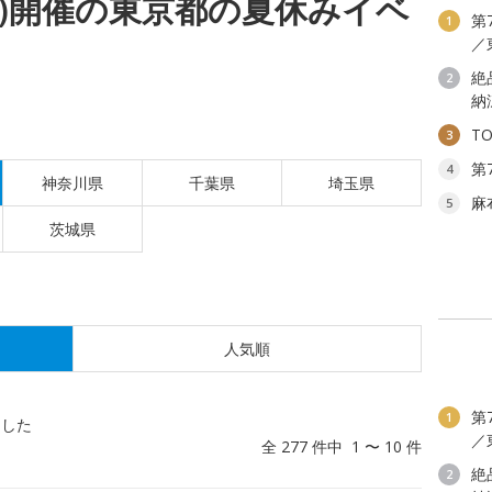
(月)開催の東京都の夏休みイベ
第
1
／
絶
2
納
T
3
第
4
神奈川県
千葉県
埼玉県
麻
5
茨城県
人気順
第
1
ました
／
全 277 件中 1 〜 10 件
絶
2