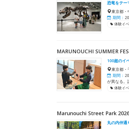
恐竜をテー
東京都・
期間：
2
体験イ
MARUNOUCHI SUMMER F
100超の
東京都・
期間：
2
が異なる。
体験イ
Marunouchi Street Park 20
丸の内仲通