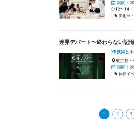
期間：
2
8/12〜14
美術展
迷界デパート〜終わらない記
XR技術と
東京都・
期間：
2
体験イ
1
2
3