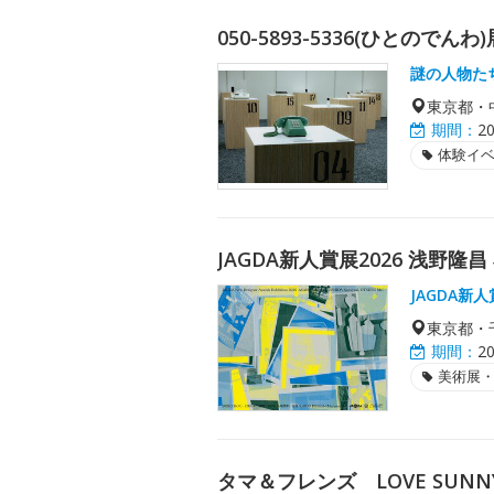
050-5893-5336(ひとのでんわ)
謎の人物た
東京都・
期間：
2
体験イ
JAGDA新人賞展2026 浅野隆
JAGDA新
東京都・
期間：
2
美術展
タマ＆フレンズ LOVE SUNNY