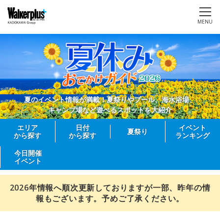
MENU
夏のイベント情報が満載！夏祭りやプール、海水浴場、
キャンプ場など遊べるスポットを大紹介
エリア
日付
イベント
夏祭り
から探す
から探す
ランキング
今日開催
イベント
2026年情報へ順次更新しておりますが一部、昨年の情
報もございます。予めご了承ください。