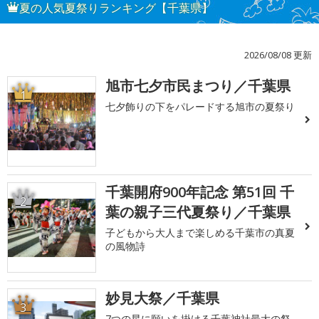
夏の人気夏祭りランキング【千葉県】
2026/08/08 更新
旭市七夕市民まつり／千葉県
1
七夕飾りの下をパレードする旭市の夏祭り
千葉開府900年記念 第51回 千
2
葉の親子三代夏祭り／千葉県
子どもから大人まで楽しめる千葉市の真夏
の風物詩
妙見大祭／千葉県
3
7つの星に願いを掛ける千葉神社最大の祭