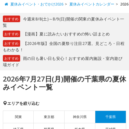
夏休みイベント・おでかけ2026
夏休みイベントカレンダー
20
今週末8/8(土)～8/9(日)開催の関東の夏休みイベント一
おすすめ
覧
【漫画】夏に読みたいおすすめの怖い話まとめ
おすすめ
【2026年版】全国の夏祭り注目27選。見どころ・日程
おすすめ
もわかる！
雨の日も暑い日も安心！おすすめ屋内施設・室内遊び
おすすめ
場ガイド
2026年7月27日(月)開催の千葉県の夏休
みイベント一覧
エリアを絞り込む
関東
東京都
神奈川県
千葉県