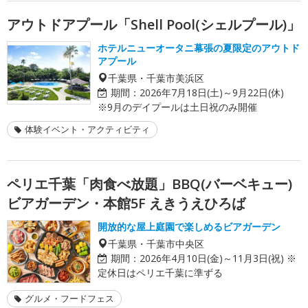
アウトドアプール「Shell Pool(シェルプール)」
ホテルニューオータニ幕張の夏限定のアウトド
アプール
千葉県・千葉市美浜区
期間：
2026年7月18日(土)～9月22日(休)
※9月のデイプールは土日祝のみ開催
体験イベント・アクティビティ
ペリエ千葉「肉食べ放題」BBQ(バーベキュー)
ビアガーデン・本館5F えきうえひろば
開放的な屋上庭園で楽しめるビアガーデン
千葉県・千葉市中央区
期間：
2026年4月10日(金)～11月3日(祝) ※
定休日はペリエ千葉に準ずる
グルメ・フードフェス