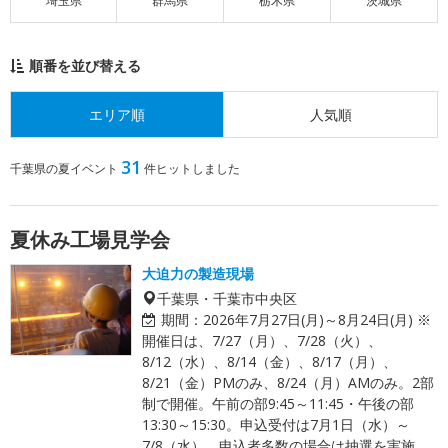
埼玉県
群馬県
栃木県
茨城県
順番を並び替える
エリア順
人気順
31
千葉県の夏イベント
件ヒットしました
夏休み工場見学会
大迫力の製造現場
千葉県・千葉市中央区
期間：
2026年7月27日(月)～8月24日(月) ※
開催日は、7/27（月）、7/28（火）、
8/12（水）、8/14（金）、8/17（月）、
8/21（金）PMのみ、8/24（月）AMのみ。2部
制で開催。午前の部9:45～11:45・午後の部
13:30～15:30。申込受付は7月1日（水）～
7/8（水）。申込者多数の場合は抽選を実施。