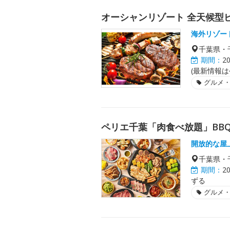
オーシャンリゾート 全天候型
海外リゾー
千葉県・
期間：
2
(最新情報
グルメ
ペリエ千葉「肉食べ放題」BBQ
開放的な屋
千葉県・
期間：
2
ずる
グルメ