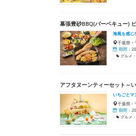
幕張豊砂BBQ(バーベキュー) 
海風を感じ
千葉県・
期間：
2
グルメ
アフタヌーンティーセット～
いちごとマ
千葉県・
期間：
2
グルメ