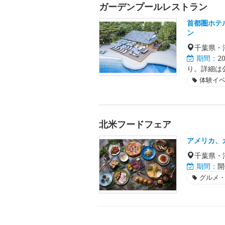
ガーデンプールレストラン
首都圏ホテ
ン
千葉県・
期間：
2
り。詳細は
体験イ
北米フードフェア
アメリカ、
千葉県・
期間：
開
グルメ