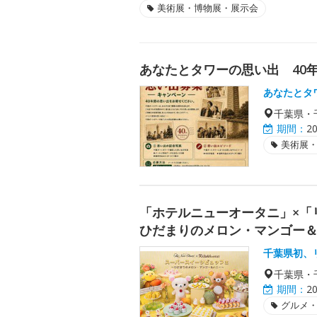
美術展・博物展・展示会
あなたとタワーの思い出 40
あなたとタ
千葉県・
期間：
2
美術展
「ホテルニューオータニ」×「
ひだまりのメロン・マンゴー
千葉県初、
千葉県・
期間：
2
グルメ