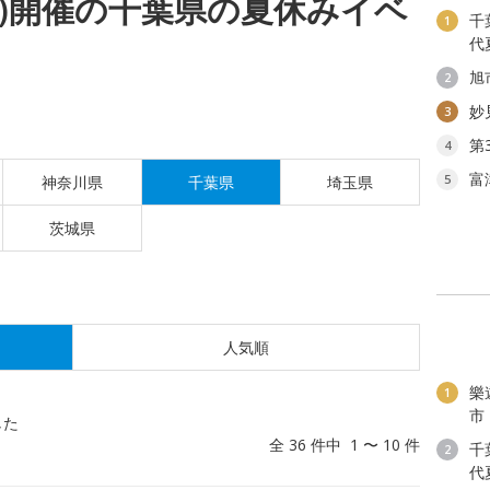
(金)開催の千葉県の夏休みイベ
千
1
代
旭
2
妙
3
第
4
富
5
神奈川県
千葉県
埼玉県
茨城県
人気順
樂
1
市
した
全 36 件中 1 〜 10 件
千
2
代