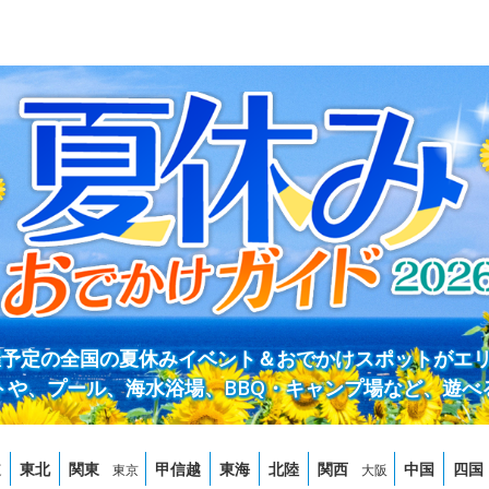
開催予定の全国の夏休みイベント＆おでかけスポットがエ
トや、プール、海水浴場、BBQ・キャンプ場など、遊べ
道
東北
関東
甲信越
東海
北陸
関西
中国
四国
東京
大阪