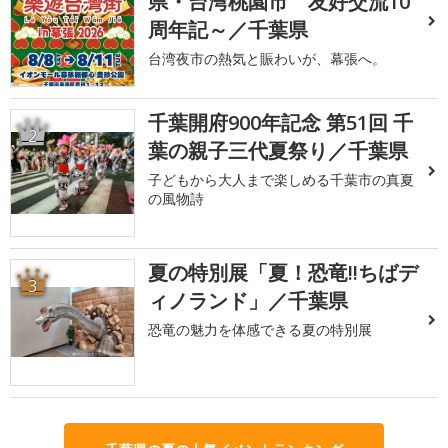
県・台湾桃園市 友好交流10
周年記～／千葉県
台湾夜市の熱気と賑わいが、幕張へ。
千葉開府900年記念 第51回 千
2
葉の親子三代夏祭り／千葉県
子どもから大人まで楽しめる千葉市の真夏
の風物詩
夏の特別展「夏！恐竜!!ちばデ
3
ィノランド」／千葉県
恐竜の魅力を体感できる夏の特別展