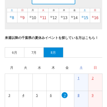
土
日
月
火
水
木
金
土
日
8/
8/
8/
8/
8/
8/
8/
8/
8/
8
9
10
11
12
13
14
15
16
来週以降の千葉県の夏休みイベントを探している方はこちら！
6月
7月
8月
月
火
水
木
金
土
日
1
2
3
4
5
6
7
8
9