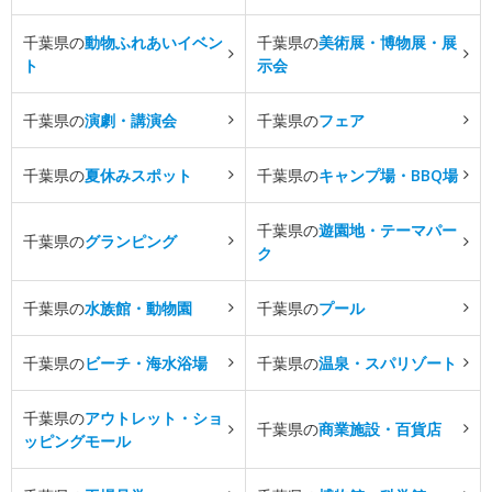
千葉県の
動物ふれあいイベン
千葉県の
美術展・博物展・展
ト
示会
千葉県の
演劇・講演会
千葉県の
フェア
千葉県の
夏休みスポット
千葉県の
キャンプ場・BBQ場
千葉県の
遊園地・テーマパー
千葉県の
グランピング
ク
千葉県の
水族館・動物園
千葉県の
プール
千葉県の
ビーチ・海水浴場
千葉県の
温泉・スパリゾート
千葉県の
アウトレット・ショ
千葉県の
商業施設・百貨店
ッピングモール