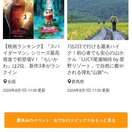
【映画ランキング】『スパ
1泊2日で行ける週末ハイ
イダーマン』シリーズ最高
ク！初心者でも安心の山ホ
発進で初登場V！『ちいか
テル「LUCY尾瀬鳩待 by 星
わ』は2位、新作3本がラン
野リゾート」で自然に癒や
クイン
される弾丸“山旅”へ
全国
群馬県
2026年8月7日 11:00
更新
2026年8月7日 11:00
更新
夏休みのイベント・おでかけトピックスをもっと見る