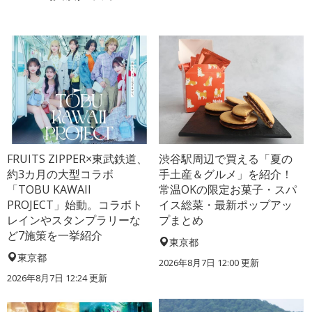
FRUITS ZIPPER×東武鉄道、
渋谷駅周辺で買える「夏の
約3カ月の大型コラボ
手土産＆グルメ」を紹介！
「TOBU KAWAII
常温OKの限定お菓子・スパ
PROJECT」始動。コラボト
イス総菜・最新ポップアッ
レインやスタンプラリーな
プまとめ
ど7施策を一挙紹介
東京都
東京都
2026年8月7日 12:00
更新
2026年8月7日 12:24
更新