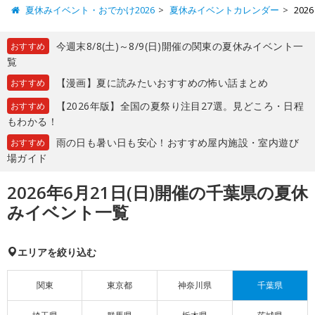
夏休みイベント・おでかけ2026
夏休みイベントカレンダー
20
今週末8/8(土)～8/9(日)開催の関東の夏休みイベント一
おすすめ
覧
【漫画】夏に読みたいおすすめの怖い話まとめ
おすすめ
【2026年版】全国の夏祭り注目27選。見どころ・日程
おすすめ
もわかる！
雨の日も暑い日も安心！おすすめ屋内施設・室内遊び
おすすめ
場ガイド
2026年6月21日(日)開催の千葉県の夏休
みイベント一覧
エリアを絞り込む
関東
東京都
神奈川県
千葉県