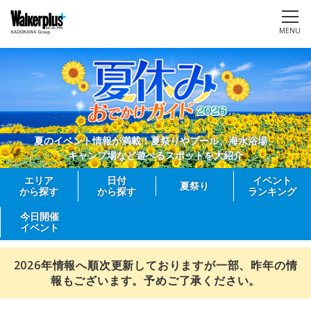
MENU
夏のイベント情報が満載！夏祭りやプール、海水浴場、
キャンプ場など遊べるスポットを大紹介
エリア
日付
イベント
夏祭り
から探す
から探す
ランキング
今日開催
イベント
2026年情報へ順次更新しておりますが一部、昨年の情
報もございます。予めご了承ください。