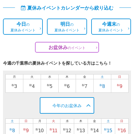
夏休みイベントカレンダーから絞り込む
今日
明日
今週末
の
の
の
夏休みイベント
夏休みイベント
夏休みイベント
お盆休み
の
イベント
今週の千葉県の夏休みイベントを探している方はこちら！
月
火
水
木
金
土
日
8/
8/
8/
8/
8/
8/
8/
3
4
5
6
7
8
9
今年のお盆休み
土
日
月
火
水
木
金
土
日
8/
8/
8/
8/
8/
8/
8/
8/
8/
8
9
10
11
12
13
14
15
16