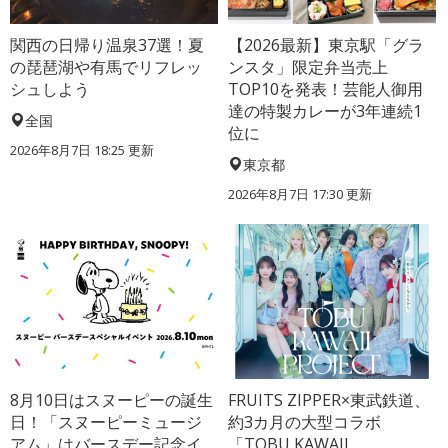
関西の日帰り温泉37選！夏
【2026最新】東京駅「グラ
の琵琶湖や有馬でリフレッ
ンスタ」限定弁当売上
シュしよう
TOP10を発表！芸能人御用
達の特製カレーが3年連続1
全国
位に
2026年8月7日 18:25
更新
東京都
2026年8月7日 17:30
更新
8月10日はスヌーピーの誕生
FRUITS ZIPPER×東武鉄道、
日！「スヌーピーミュージ
約3カ月の大型コラボ
アム」はバースデー記念イ
「TOBU KAWAII