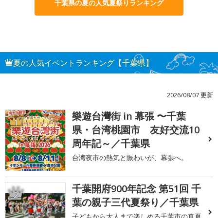
千葉県の夏の人気夏祭りランキング
夏の人気イベントランキング【千葉県】
2026/08/07 更新
樂遊台灣街 in 幕張 〜千葉
1
県・台湾桃園市 友好交流10
周年記～／千葉県
台湾夜市の熱気と賑わいが、幕張へ。
千葉開府900年記念 第51回 千
2
葉の親子三代夏祭り／千葉県
子どもから大人まで楽しめる千葉市の真夏