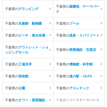
千葉県の
遊園地・テーマパー
千葉県の
グランピング
ク
千葉県の
水族館・動物園
千葉県の
プール
千葉県の
ビーチ・海水浴場
千葉県の
温泉・スパリゾート
千葉県の
アウトレット・ショ
千葉県の
商業施設・百貨店
ッピングモール
千葉県の
工場見学
千葉県の
博物館・科学館
千葉県の
美術館
千葉県の
道の駅・SA/PA
千葉県の
公園
千葉県の
アスレチック
千葉県の
タワー・展望施設
千葉県の
フードテーマパーク