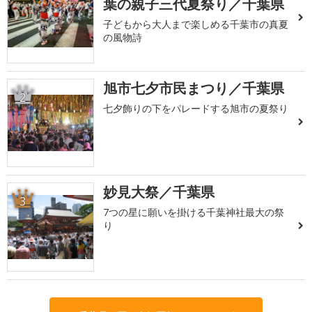
葉の親子三代夏祭り／千葉県
子どもから大人まで楽しめる千葉市の真夏
の風物詩
旭市七夕市民まつり／千葉県
2
七夕飾りの下をパレードする旭市の夏祭り
妙見大祭／千葉県
3
7つの星に願いを掛ける千葉神社最大の祭
り