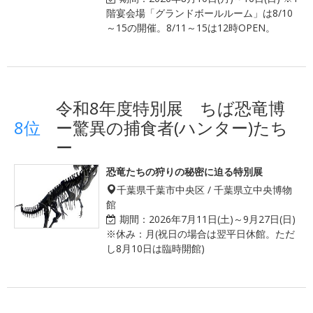
階宴会場「グランドボールルーム」は8/10
～15の開催。8/11～15は12時OPEN。
令和8年度特別展 ちば恐竜博
8位
ー驚異の捕食者(ハンター)たち
ー
恐竜たちの狩りの秘密に迫る特別展
千葉県千葉市中央区 / 千葉県立中央博物
館
期間：
2026年7月11日(土)～9月27日(日)
※休み：月(祝日の場合は翌平日休館。ただ
し8月10日は臨時開館)