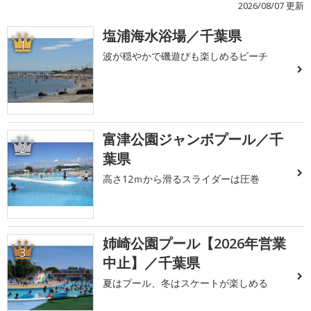
2026/08/07 更新
塩浦海水浴場／千葉県
1
波が穏やかで磯遊びも楽しめるビーチ
富津公園ジャンボプール／千
2
葉県
高さ12ｍから滑るスライダーは圧巻
姉崎公園プール【2026年営業
3
中止】／千葉県
夏はプール、冬はスケートが楽しめる