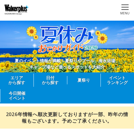
MENU
夏のイベント情報が満載！夏祭りやプール、海水浴場、
キャンプ場など遊べるスポットを大紹介
エリア
日付
イベント
夏祭り
から探す
から探す
ランキング
今日開催
イベント
2026年情報へ順次更新しておりますが一部、昨年の情
報もございます。予めご了承ください。