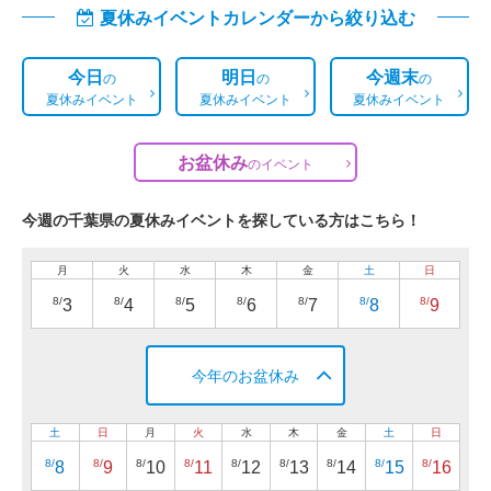
夏休みイベントカレンダーから絞り込む
今日
明日
今週末
の
の
の
夏休みイベント
夏休みイベント
夏休みイベント
お盆休み
の
イベント
今週の千葉県の夏休みイベントを探している方はこちら！
月
火
水
木
金
土
日
8/
8/
8/
8/
8/
8/
8/
3
4
5
6
7
8
9
今年のお盆休み
土
日
月
火
水
木
金
土
日
8/
8/
8/
8/
8/
8/
8/
8/
8/
8
9
10
11
12
13
14
15
16