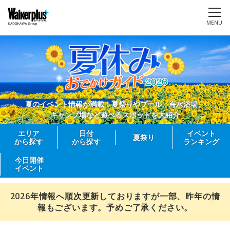
MENU
夏のイベント情報が満載！夏祭りやプール、海水浴場、
キャンプ場など遊べるスポットを大紹介
エリア
日付
イベント
夏祭り
から探す
から探す
ランキング
今日開催
イベント
2026年情報へ順次更新しておりますが一部、昨年の情
報もございます。予めご了承ください。