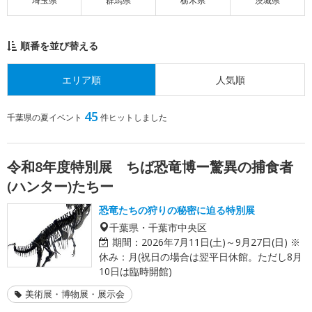
埼玉県
群馬県
栃木県
茨城県
順番を並び替える
エリア順
人気順
45
千葉県の夏イベント
件ヒットしました
令和8年度特別展 ちば恐竜博ー驚異の捕食者
(ハンター)たちー
恐竜たちの狩りの秘密に迫る特別展
千葉県・千葉市中央区
期間：
2026年7月11日(土)～9月27日(日) ※
休み：月(祝日の場合は翌平日休館。ただし8月
10日は臨時開館)
美術展・博物展・展示会