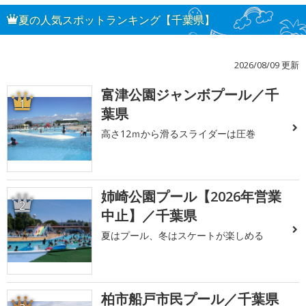
夏の人気スポットランキング【千葉県】
2026/08/09 更新
富津公園ジャンボプール／千
1
葉県
高さ12ｍから滑るスライダーは圧巻
姉崎公園プール【2026年営業
2
中止】／千葉県
夏はプール、冬はスケートが楽しめる
柏市船戸市民プール／千葉県