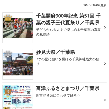
2026/08/09 更新
千葉開府900年記念 第51回 千
1
葉の親子三代夏祭り／千葉県
子どもから大人まで楽しめる千葉市の真夏
の風物詩
妙見大祭／千葉県
2
7つの星に願いを掛ける千葉神社最大の祭
り
富津ふるさとまつり／千葉県
3
新富津音頭に合わせて踊ろう！