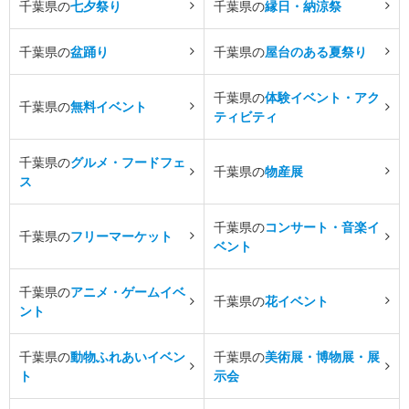
千葉県の
七夕祭り
千葉県の
縁日・納涼祭
千葉県の
盆踊り
千葉県の
屋台のある夏祭り
千葉県の
体験イベント・アク
千葉県の
無料イベント
ティビティ
千葉県の
グルメ・フードフェ
千葉県の
物産展
ス
千葉県の
コンサート・音楽イ
千葉県の
フリーマーケット
ベント
千葉県の
アニメ・ゲームイベ
千葉県の
花イベント
ント
千葉県の
動物ふれあいイベン
千葉県の
美術展・博物展・展
ト
示会