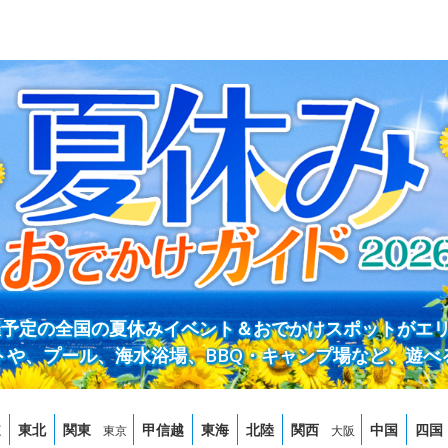
開催予定の全国の夏休みイベント＆おでかけスポットがエ
トや、プール、海水浴場、BBQ・キャンプ場など、遊べ
道
東北
関東
甲信越
東海
北陸
関西
中国
四国
東京
大阪