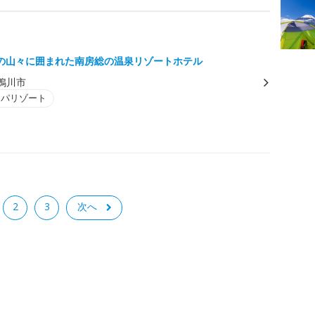
の山々に囲まれた南房総の温泉リゾートホテル
鴨川市
スパリゾート
2
3
次へ