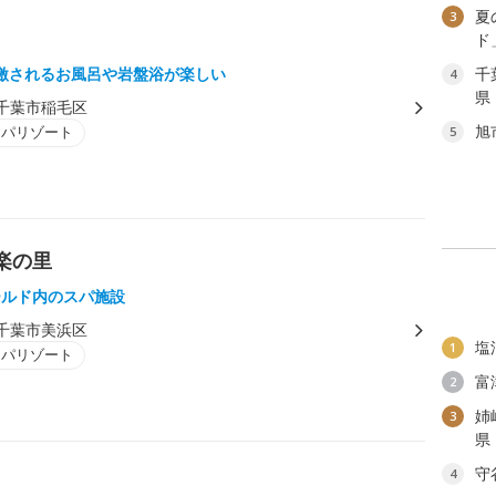
夏
3
ド
激されるお風呂や岩盤浴が楽しい
千
4
県
千葉市稲毛区
旭
スパリゾート
5
楽の里
ールド内のスパ施設
千葉市美浜区
塩
1
スパリゾート
富
2
姉
3
県
守
4