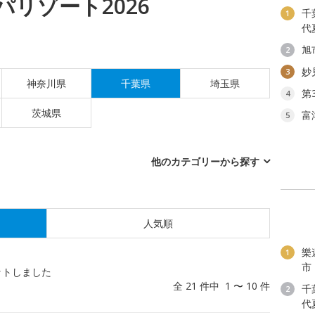
リゾート2026
千
1
代
旭
2
妙
3
神奈川県
千葉県
埼玉県
第
4
茨城県
富
5
他のカテゴリーから探す
人気順
樂
1
市
ットしました
全 21 件中 1 〜 10 件
千
2
代