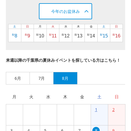
今年のお盆休み
土
日
月
火
水
木
金
土
日
8/
8/
8/
8/
8/
8/
8/
8/
8/
8
9
10
11
12
13
14
15
16
来週以降の千葉県の夏休みイベントを探している方はこちら！
6月
7月
8月
月
火
水
木
金
土
日
1
2
3
4
5
6
7
8
9