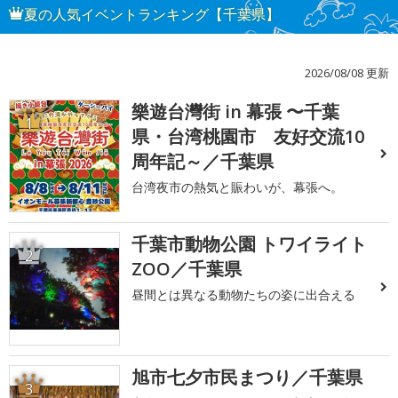
夏の人気イベントランキング【千葉県】
2026/08/08 更新
樂遊台灣街 in 幕張 〜千葉
1
県・台湾桃園市 友好交流10
周年記～／千葉県
台湾夜市の熱気と賑わいが、幕張へ。
千葉市動物公園 トワイライト
2
ZOO／千葉県
昼間とは異なる動物たちの姿に出合える
旭市七夕市民まつり／千葉県
3