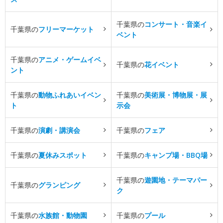
千葉県の
コンサート・音楽イ
千葉県の
フリーマーケット
ベント
千葉県の
アニメ・ゲームイベ
千葉県の
花イベント
ント
千葉県の
動物ふれあいイベン
千葉県の
美術展・博物展・展
ト
示会
千葉県の
演劇・講演会
千葉県の
フェア
千葉県の
夏休みスポット
千葉県の
キャンプ場・BBQ場
千葉県の
遊園地・テーマパー
千葉県の
グランピング
ク
千葉県の
水族館・動物園
千葉県の
プール