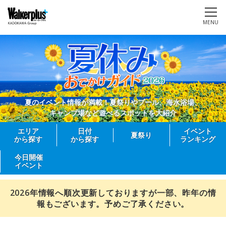
MENU
夏のイベント情報が満載！夏祭りやプール、海水浴場、
キャンプ場など遊べるスポットを大紹介
エリア
日付
イベント
夏祭り
から探す
から探す
ランキング
今日開催
イベント
2026年情報へ順次更新しておりますが一部、昨年の情
報もございます。予めご了承ください。