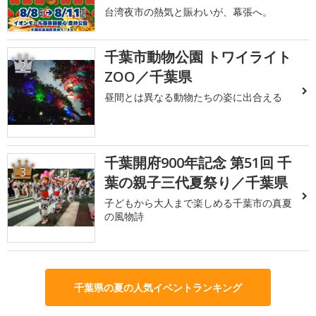
台湾夜市の熱気と賑わいが、幕張へ。
千葉市動物公園 トワイライト
2
ZOO／千葉県
昼間とは異なる動物たちの姿に出合える
千葉開府900年記念 第51回 千
3
葉の親子三代夏祭り／千葉県
子どもから大人まで楽しめる千葉市の真夏
の風物詩
千葉県の夏の人気イベントランキング