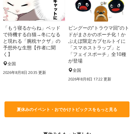
「もう寝るからね」ベッド
ピングーの“トラウマ回”のト
で待機する白猫→冬になる
ドがまさかのポーチ化！か
と現れる「腕枕ヤクザ」の
ぷえぼ限定カプセルトイに
予想外な生態【作者に聞
「スマホストラップ」と
く】
「フェイスポーチ」全10種
が登場
全国
全国
2026年8月8日 20:35
更新
2026年8月8日 17:22
更新
夏休みのイベント・おでかけトピックスをもっと見る