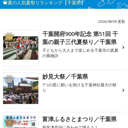
夏の人気夏祭りランキング【千葉県】
2026/08/09 更新
千葉開府900年記念 第51回 千
1
葉の親子三代夏祭り／千葉県
子どもから大人まで楽しめる千葉市の真夏
の風物詩
妙見大祭／千葉県
2
7つの星に願いを掛ける千葉神社最大の祭
り
富津ふるさとまつり／千葉県
3
新富津音頭に合わせて踊ろう！