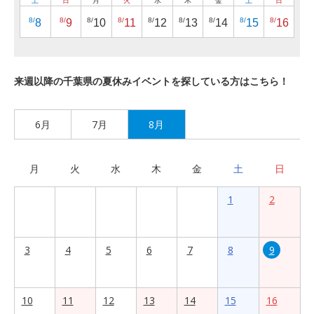
土
日
月
火
水
木
金
土
日
8/
8/
8/
8/
8/
8/
8/
8/
8/
8
9
10
11
12
13
14
15
16
来週以降の千葉県の夏休みイベントを探している方はこちら！
6月
7月
8月
月
火
水
木
金
土
日
1
2
3
4
5
6
7
8
9
10
11
12
13
14
15
16