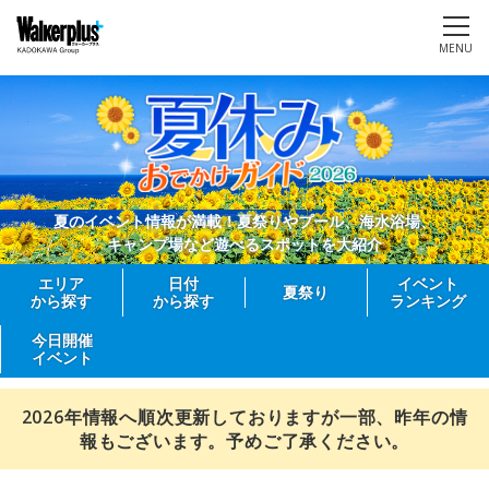
MENU
夏のイベント情報が満載！夏祭りやプール、海水浴場、
キャンプ場など遊べるスポットを大紹介
エリア
日付
イベント
夏祭り
から探す
から探す
ランキング
今日開催
イベント
2026年情報へ順次更新しておりますが一部、昨年の情
報もございます。予めご了承ください。