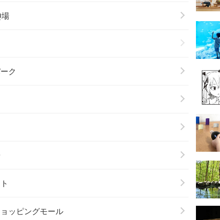
Q場
パーク
場
ート
ショッピングモール