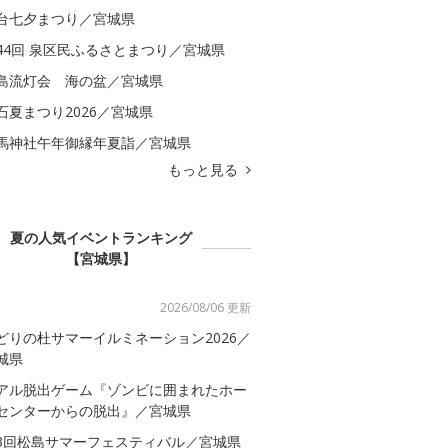
台七夕まつり／宮城県
44回 泉区民ふるさとまつり／宮城県
島流灯会 海の盆／宮城県
石夏まつり2026／宮城県
馬神社午年御縁年夏詣／宮城県
もっと見る
夏の人気イベントランキング
【宮城県】
2026/08/06 更新
どりの杜サマーイルミネーション2026／
城県
アル脱出ゲーム『ゾンビに囲まれたホー
センターからの脱出』／宮城県
3回松島サマーフェスティバル／宮城県