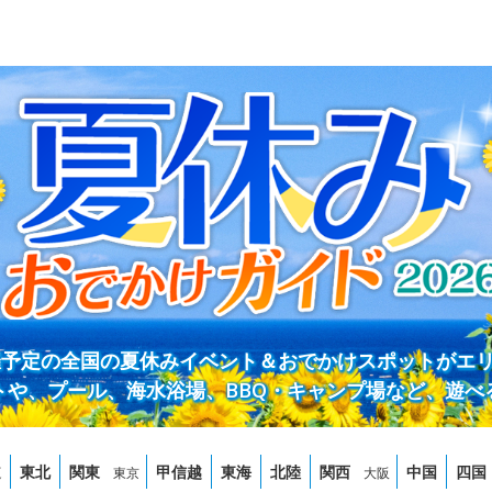
開催予定の全国の夏休みイベント＆おでかけスポットがエ
トや、プール、海水浴場、BBQ・キャンプ場など、遊べ
道
東北
関東
甲信越
東海
北陸
関西
中国
四国
東京
大阪