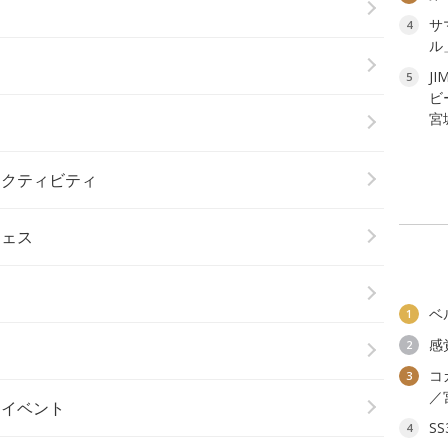
サ
4
ル
り
JI
5
ビ
宮
アクティビティ
フェス
ベ
1
感
2
ト
コ
3
／
楽イベント
S
4