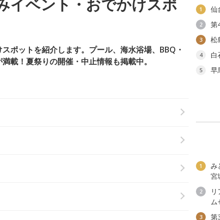
みイベント・おでかけスポ
仙
1
第
2
松
3
スポットを紹介します。プール、海水浴場、BBQ・
白
4
が満載！夏祭りの開催・中止情報も掲載中。
早
5
み
1
宮
リ
2
ム
第
3