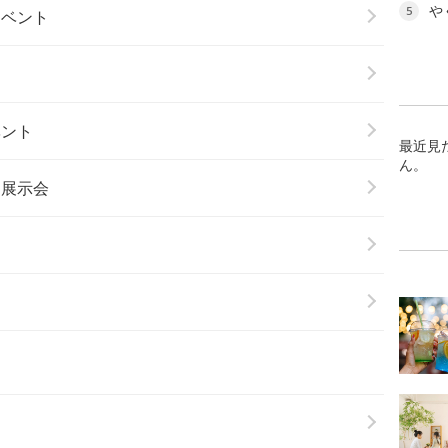
や
5
イベント
ベント
最近見
ん。
・展示会