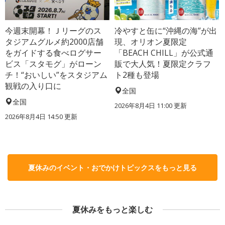
今週末開幕！Ｊリーグのス
冷やすと缶に“沖縄の海”が出
タジアムグルメ約2000店舗
現、オリオン夏限定
をガイドする食べログサー
「BEACH CHILL」が公式通
ビス「スタモグ」がローン
販で大人気！夏限定クラフ
チ！“おいしい”をスタジアム
ト2種も登場
観戦の入り口に
全国
全国
2026年8月4日 11:00
更新
2026年8月4日 14:50
更新
夏休みのイベント・おでかけトピックスをもっと見る
夏休みをもっと楽しむ