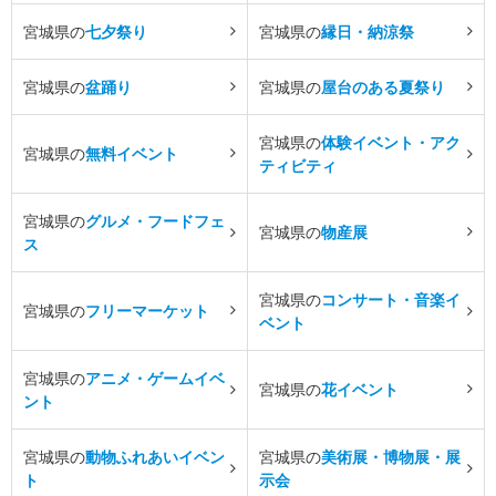
宮城県の
七夕祭り
宮城県の
縁日・納涼祭
宮城県の
盆踊り
宮城県の
屋台のある夏祭り
宮城県の
体験イベント・アク
宮城県の
無料イベント
ティビティ
宮城県の
グルメ・フードフェ
宮城県の
物産展
ス
宮城県の
コンサート・音楽イ
宮城県の
フリーマーケット
ベント
宮城県の
アニメ・ゲームイベ
宮城県の
花イベント
ント
宮城県の
動物ふれあいイベン
宮城県の
美術展・博物展・展
ト
示会