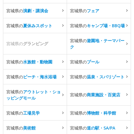
宮城県の
演劇・講演会
宮城県の
フェア
宮城県の
夏休みスポット
宮城県の
キャンプ場・BBQ場
宮城県の
遊園地・テーマパー
宮城県の
グランピング
ク
宮城県の
水族館・動物園
宮城県の
プール
宮城県の
ビーチ・海水浴場
宮城県の
温泉・スパリゾート
宮城県の
アウトレット・ショ
宮城県の
商業施設・百貨店
ッピングモール
宮城県の
工場見学
宮城県の
博物館・科学館
宮城県の
美術館
宮城県の
道の駅・SA/PA