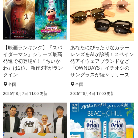
【映画ランキング】『スパ
あなたにぴったりなカラー
イダーマン』シリーズ最高
レンズをAIが診断！スペイン
発進で初登場V！『ちいか
発アイウェアブランドなど
わ』は2位、新作3本がラン
「OWNDAYS」イチオシの
クイン
サングラスが続々リリース
全国
全国
2026年8月7日 11:00
更新
2026年8月4日 17:00
更新