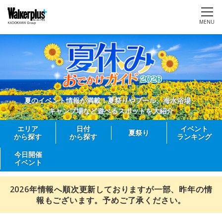
MENU
夏のイベント情報が満載！夏祭りやプール、海水浴場、
キャンプ場など遊べるスポットを大紹介
エリア
日付
イベント
夏祭り
から探す
から探す
ランキング
今日開催
イベント
2026年情報へ順次更新しておりますが一部、昨年の情
報もございます。予めご了承ください。