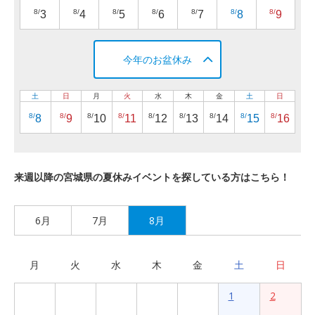
8/
8/
8/
8/
8/
8/
8/
3
4
5
6
7
8
9
今年のお盆休み
土
日
月
火
水
木
金
土
日
8/
8/
8/
8/
8/
8/
8/
8/
8/
8
9
10
11
12
13
14
15
16
来週以降の宮城県の夏休みイベントを探している方はこちら！
6月
7月
8月
月
火
水
木
金
土
日
1
2