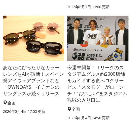
2026年8月7日 11:00
更新
あなたにぴったりなカラー
今週末開幕！Ｊリーグのス
レンズをAIが診断！スペイン
タジアムグルメ約2000店舗
発アイウェアブランドなど
をガイドする食べログサー
「OWNDAYS」イチオシの
ビス「スタモグ」がローン
サングラスが続々リリース
チ！“おいしい”をスタジアム
観戦の入り口に
全国
全国
2026年8月4日 17:00
更新
2026年8月4日 14:50
更新