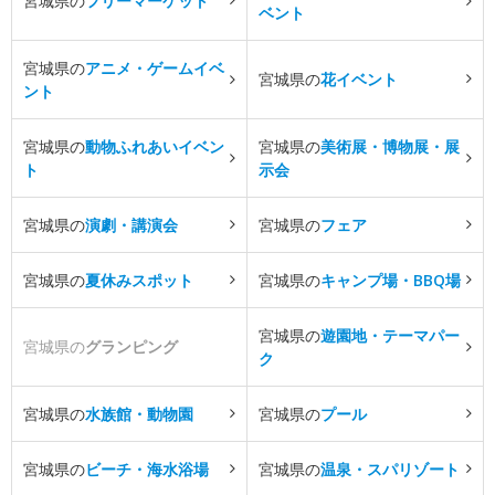
宮城県の
フリーマーケット
ベント
宮城県の
アニメ・ゲームイベ
宮城県の
花イベント
ント
宮城県の
動物ふれあいイベン
宮城県の
美術展・博物展・展
ト
示会
宮城県の
演劇・講演会
宮城県の
フェア
宮城県の
夏休みスポット
宮城県の
キャンプ場・BBQ場
宮城県の
遊園地・テーマパー
宮城県の
グランピング
ク
宮城県の
水族館・動物園
宮城県の
プール
宮城県の
ビーチ・海水浴場
宮城県の
温泉・スパリゾート