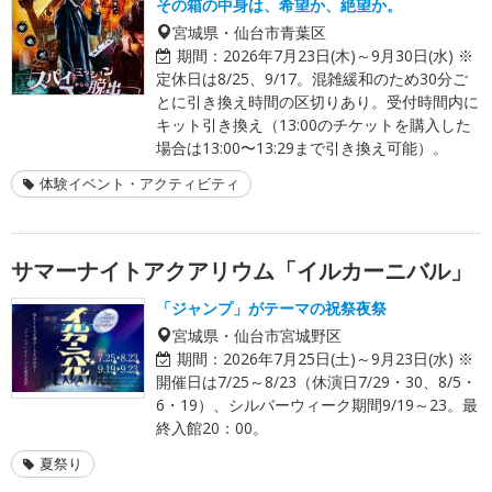
その箱の中身は、希望か、絶望か。
宮城県・仙台市青葉区
期間：
2026年7月23日(木)～9月30日(水) ※
定休日は8/25、9/17。混雑緩和のため30分ご
とに引き換え時間の区切りあり。受付時間内に
キット引き換え（13:00のチケットを購入した
場合は13:00〜13:29まで引き換え可能）。
体験イベント・アクティビティ
サマーナイトアクアリウム「イルカーニバル」
「ジャンプ」がテーマの祝祭夜祭
宮城県・仙台市宮城野区
期間：
2026年7月25日(土)～9月23日(水) ※
開催日は7/25～8/23（休演日7/29・30、8/5・
6・19）、シルバーウィーク期間9/19～23。最
終入館20：00。
夏祭り