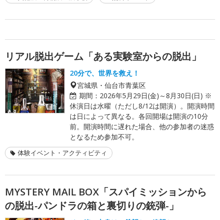
リアル脱出ゲーム「ある実験室からの脱出」
20分で、世界を救え！
宮城県・仙台市青葉区
期間：
2026年5月29日(金)～8月30日(日) ※
休演日は水曜（ただし8/12は開演）。開演時間
は日によって異なる。各回開場は開演の10分
前。開演時間に遅れた場合、他の参加者の迷惑
となるため参加不可。
体験イベント・アクティビティ
MYSTERY MAIL BOX「スパイミッションから
の脱出-パンドラの箱と裏切りの銃弾-」