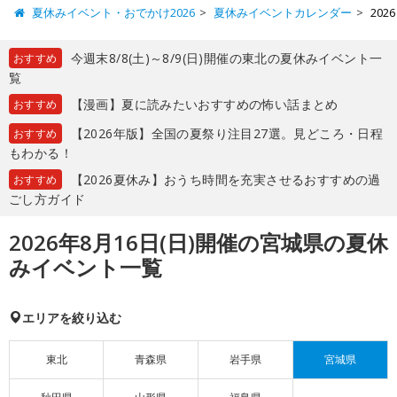
夏休みイベント・おでかけ2026
夏休みイベントカレンダー
20
今週末8/8(土)～8/9(日)開催の東北の夏休みイベント一
おすすめ
覧
【漫画】夏に読みたいおすすめの怖い話まとめ
おすすめ
【2026年版】全国の夏祭り注目27選。見どころ・日程
おすすめ
もわかる！
【2026夏休み】おうち時間を充実させるおすすめの過
おすすめ
ごし方ガイド
2026年8月16日(日)開催の宮城県の夏休
みイベント一覧
エリアを絞り込む
東北
青森県
岩手県
宮城県