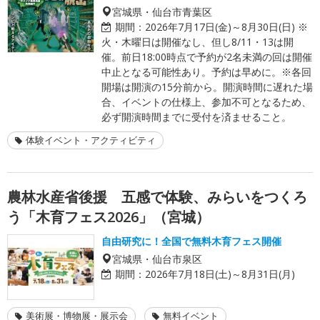
宮城県・仙台市青葉区
期間：
2026年7月17日(金)～8月30日(日) ※
火・木曜日は開催なし、但し8/11・13は開
催。前日18:00時点で予約が2名未満の回は開催
中止となる可能性あり。予約は早めに。※各回
開場は開演の15分前から。開演時間に遅れた場
合、イベントの仕様上、参加不可となるため、
必ず開演時間までに受付を済ませること。
体験イベント・アクティビティ
農林水産省後援 五感で体験、みらいをつくろ
う「木育フェス2026」（宮城）
自由研究に！全国で無料木育フェス開催
宮城県・仙台市泉区
期間：
2026年7月18日(土)～8月31日(月)
美術展・博物展・展示会
無料イベント