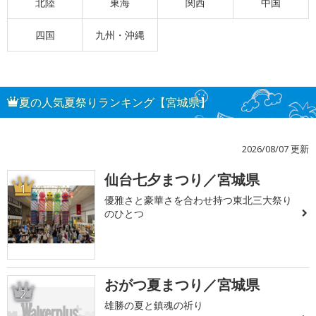
北陸
東海
関西
中国
四国
九州・沖縄
夏の人気夏祭りランキング【宮城県】
2026/08/07 更新
仙台七夕まつり／宮城県
1
優雅さと豪華さを合わせ持つ東北三大祭り
のひとつ
おがつ夏まつり／宮城県
2
雄勝の夏と鎮魂の祈り