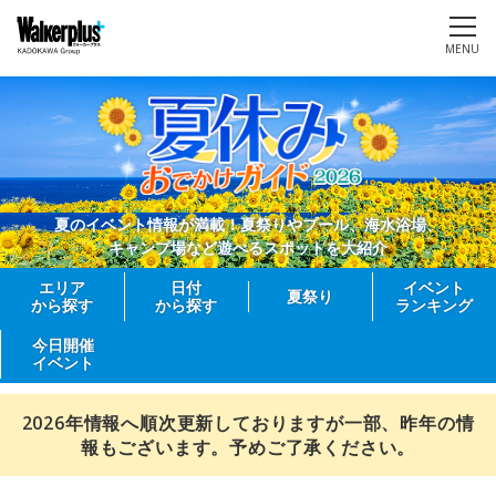
MENU
夏のイベント情報が満載！夏祭りやプール、海水浴場、
キャンプ場など遊べるスポットを大紹介
エリア
日付
イベント
夏祭り
から探す
から探す
ランキング
今日開催
イベント
2026年情報へ順次更新しておりますが一部、昨年の情
報もございます。予めご了承ください。