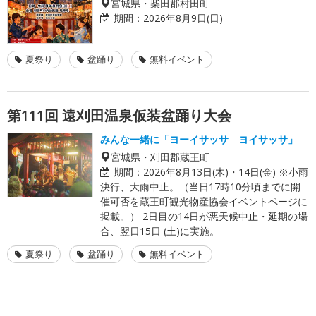
宮城県・柴田郡村田町
期間：
2026年8月9日(日)
夏祭り
盆踊り
無料イベント
第111回 遠刈田温泉仮装盆踊り大会
みんな一緒に「ヨーイサッサ ヨイサッサ」
宮城県・刈田郡蔵王町
期間：
2026年8月13日(木)・14日(金) ※小雨
決行、大雨中止。（当日17時10分頃までに開
催可否を蔵王町観光物産協会イベントページに
掲載。） 2日目の14日が悪天候中止・延期の場
合、翌日15日 (土)に実施。
夏祭り
盆踊り
無料イベント