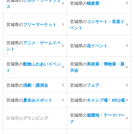
宮城県の
グルメ・フードフェ
宮城県の
物産展
ス
宮城県の
コンサート・音楽イ
宮城県の
フリーマーケット
ベント
宮城県の
アニメ・ゲームイベ
宮城県の
花イベント
ント
宮城県の
動物ふれあいイベン
宮城県の
美術展・博物展・展
ト
示会
宮城県の
演劇・講演会
宮城県の
フェア
宮城県の
夏休みスポット
宮城県の
キャンプ場・BBQ場
宮城県の
遊園地・テーマパー
宮城県の
グランピング
ク