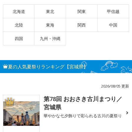
北海道
東北
関東
甲信越
北陸
東海
関西
中国
四国
九州・沖縄
夏の人気夏祭りランキング【宮城県】
2026/08/05 更新
第78回 おおさき古川まつり／
1
宮城県
華やかな七夕飾りで彩られる古川の夏祭り