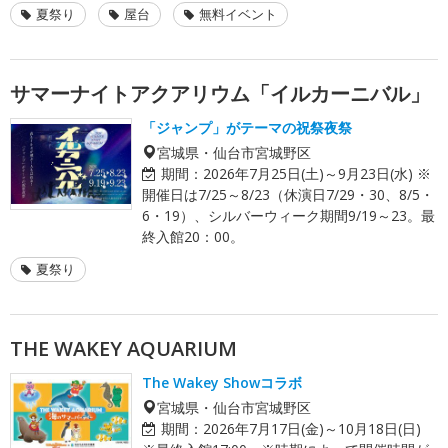
夏祭り
屋台
無料イベント
サマーナイトアクアリウム「イルカーニバル」
「ジャンプ」がテーマの祝祭夜祭
宮城県・仙台市宮城野区
期間：
2026年7月25日(土)～9月23日(水) ※
開催日は7/25～8/23（休演日7/29・30、8/5・
6・19）、シルバーウィーク期間9/19～23。最
終入館20：00。
夏祭り
THE WAKEY AQUARIUM
The Wakey Showコラボ
宮城県・仙台市宮城野区
期間：
2026年7月17日(金)～10月18日(日)