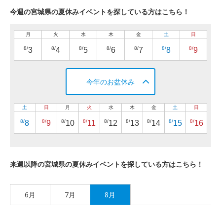
今週の宮城県の夏休みイベントを探している方はこちら！
月
火
水
木
金
土
日
8/
8/
8/
8/
8/
8/
8/
3
4
5
6
7
8
9
今年のお盆休み
土
日
月
火
水
木
金
土
日
8/
8/
8/
8/
8/
8/
8/
8/
8/
8
9
10
11
12
13
14
15
16
来週以降の宮城県の夏休みイベントを探している方はこちら！
6月
7月
8月