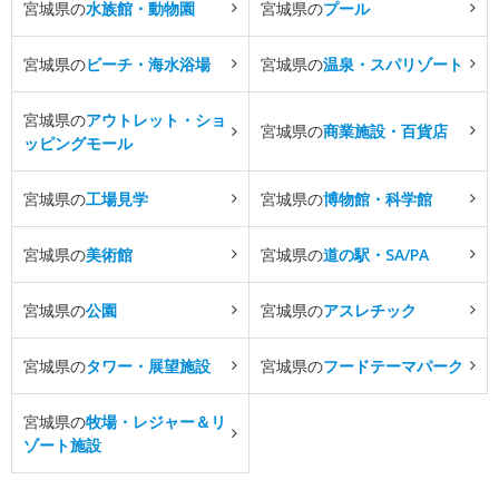
宮城県の
水族館・動物園
宮城県の
プール
宮城県の
ビーチ・海水浴場
宮城県の
温泉・スパリゾート
宮城県の
アウトレット・ショ
宮城県の
商業施設・百貨店
ッピングモール
宮城県の
工場見学
宮城県の
博物館・科学館
宮城県の
美術館
宮城県の
道の駅・SA/PA
宮城県の
公園
宮城県の
アスレチック
宮城県の
タワー・展望施設
宮城県の
フードテーマパーク
宮城県の
牧場・レジャー＆リ
ゾート施設