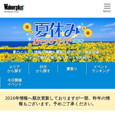
MENU
夏のイベント情報が満載！夏祭りやプール、海水浴場、
キャンプ場など遊べるスポットを大紹介
エリア
日付
イベント
夏祭り
から探す
から探す
ランキング
今日開催
イベント
2026年情報へ順次更新しておりますが一部、昨年の情
報もございます。予めご了承ください。