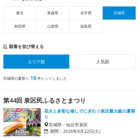
東北
青森県
岩手県
宮城県
秋田県
山形県
福島県
順番を並び替える
エリア順
人気順
18
宮城県の夏祭り
件ヒットしました
第44回 泉区民ふるさとまつり
花火と多彩な催しでにぎわう泉区最大級の夏祭
り
宮城県・仙台市泉区
期間：
2026年8月22日(土)