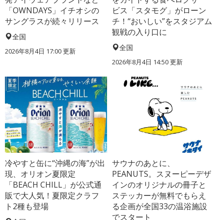
「OWNDAYS」イチオシの
ビス「スタモグ」がローン
サングラスが続々リリース
チ！“おいしい”をスタジアム
観戦の入り口に
全国
全国
2026年8月4日 17:00
更新
2026年8月4日 14:50
更新
冷やすと缶に“沖縄の海”が出
サウナのあとに、
現、オリオン夏限定
PEANUTS。スヌーピーデザ
「BEACH CHILL」が公式通
インのオリジナルの冊子と
販で大人気！夏限定クラフ
ステッカーが無料でもらえ
ト2種も登場
る企画が全国33の温浴施設
でスタート