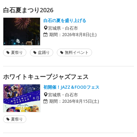
白石夏まつり2026
白石の夏を盛り上げる
宮城県・白石市
期間：
2026年8月8日(土)
夏祭り
盆踊り
無料イベント
ホワイトキューブジャズフェス
初開催！JAZZ＆FOODフェス
宮城県・白石市
期間：
2026年8月15日(土)
夏祭り