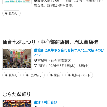
※最終入館17:00 ※時期によって開催時間が
異なる。詳細はHPを参照。
夏祭り
仙台七夕まつり・中心部商店街、周辺商店街
優雅さと豪華さを合わせ持つ東北三大祭りのひ
とつ
宮城県・仙台市青葉区
期間：
2026年8月6日(木)～8日(土)
夏祭り
七夕祭り
屋台
無料イベント
むらた盆踊り
復活！村田音頭