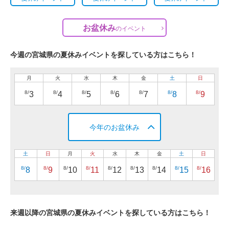
お盆休み
の
イベント
今週の宮城県の夏休みイベントを探している方はこちら！
月
火
水
木
金
土
日
8/
8/
8/
8/
8/
8/
8/
3
4
5
6
7
8
9
今年のお盆休み
土
日
月
火
水
木
金
土
日
8/
8/
8/
8/
8/
8/
8/
8/
8/
8
9
10
11
12
13
14
15
16
来週以降の宮城県の夏休みイベントを探している方はこちら！