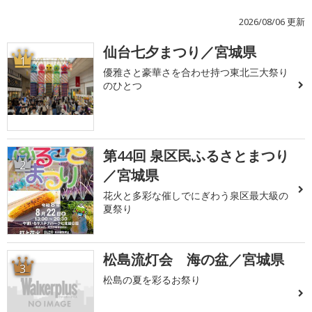
2026/08/06 更新
仙台七夕まつり／宮城県
1
優雅さと豪華さを合わせ持つ東北三大祭り
のひとつ
第44回 泉区民ふるさとまつり
2
／宮城県
花火と多彩な催しでにぎわう泉区最大級の
夏祭り
松島流灯会 海の盆／宮城県
3
松島の夏を彩るお祭り