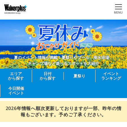
MENU
夏のイベント情報が満載！夏祭りやプール、海水浴場、
キャンプ場など遊べるスポットを大紹介
エリア
日付
イベント
夏祭り
から探す
から探す
ランキング
今日開催
イベント
2026年情報へ順次更新しておりますが一部、昨年の情
報もございます。予めご了承ください。