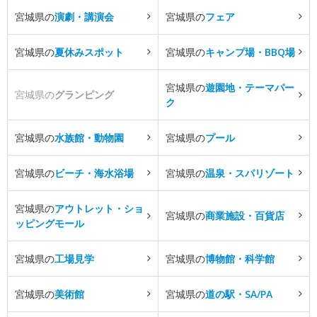
宮城県の
演劇・講演会
宮城県の
フェア
宮城県の
夏休みスポット
宮城県の
キャンプ場・BBQ場
宮城県の
遊園地・テーマパー
宮城県の
グランピング
ク
宮城県の
水族館・動物園
宮城県の
プール
宮城県の
ビーチ・海水浴場
宮城県の
温泉・スパリゾート
宮城県の
アウトレット・ショ
宮城県の
商業施設・百貨店
ッピングモール
宮城県の
工場見学
宮城県の
博物館・科学館
宮城県の
美術館
宮城県の
道の駅・SA/PA