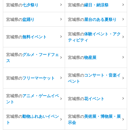
宮城県の
七夕祭り
宮城県の
縁日・納涼祭
宮城県の
盆踊り
宮城県の
屋台のある夏祭り
宮城県の
体験イベント・アク
宮城県の
無料イベント
ティビティ
宮城県の
グルメ・フードフェ
宮城県の
物産展
ス
宮城県の
コンサート・音楽イ
宮城県の
フリーマーケット
ベント
宮城県の
アニメ・ゲームイベ
宮城県の
花イベント
ント
宮城県の
動物ふれあいイベン
宮城県の
美術展・博物展・展
ト
示会