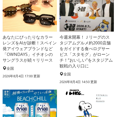
あなたにぴったりなカラー
今週末開幕！Ｊリーグのス
レンズをAIが診断！スペイン
タジアムグルメ約2000店舗
発アイウェアブランドなど
をガイドする食べログサー
「OWNDAYS」イチオシの
ビス「スタモグ」がローン
サングラスが続々リリース
チ！“おいしい”をスタジアム
観戦の入り口に
全国
全国
2026年8月4日 17:00
更新
2026年8月4日 14:50
更新