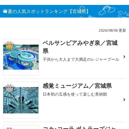
夏の人気スポットランキング【宮城県】
2026/08/06 更新
ベルサンピアみやぎ泉／宮城
1
県
子供から大人まで大満足のレジャープール
感覚ミュージアム／宮城県
2
日本初の五感を使って楽しむ美術館
コカ･コーラ ボトラーズジャ