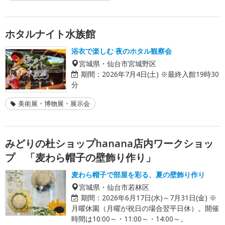
ホタルナイト水族館
浴衣で楽しむ 夜のホタル観察会
宮城県・仙台市宮城野区
期間：
2026年7月4日(土) ※最終入館19時30
分
美術展・博物展・展示会
みどりの杜ショップhanana店内ワークショッ
プ 「麦わら帽子の壁飾り作り」
麦わら帽子で部屋を彩る、夏の壁飾り作り
宮城県・仙台市若林区
期間：
2026年6月17日(水)～7月31日(金) ※
月曜休園（月曜が祝日の場合翌平日休）。開催
時間は10:00～・11:00～・14:00～。