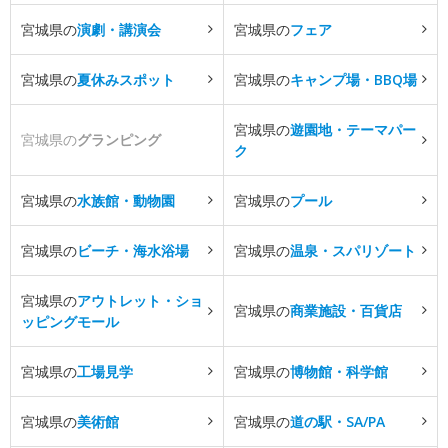
宮城県の
演劇・講演会
宮城県の
フェア
宮城県の
夏休みスポット
宮城県の
キャンプ場・BBQ場
宮城県の
遊園地・テーマパー
宮城県の
グランピング
ク
宮城県の
水族館・動物園
宮城県の
プール
宮城県の
ビーチ・海水浴場
宮城県の
温泉・スパリゾート
宮城県の
アウトレット・ショ
宮城県の
商業施設・百貨店
ッピングモール
宮城県の
工場見学
宮城県の
博物館・科学館
宮城県の
美術館
宮城県の
道の駅・SA/PA