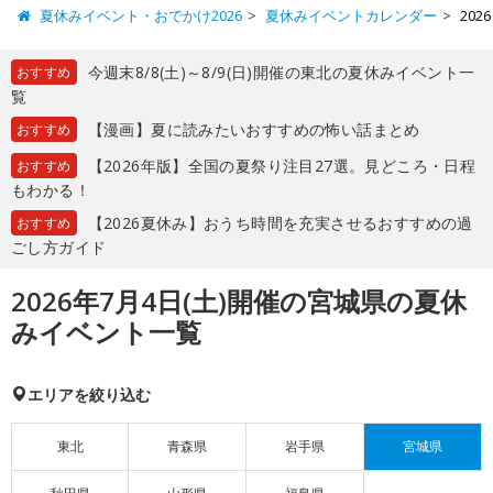
夏休みイベント・おでかけ2026
夏休みイベントカレンダー
20
今週末8/8(土)～8/9(日)開催の東北の夏休みイベント一
おすすめ
覧
【漫画】夏に読みたいおすすめの怖い話まとめ
おすすめ
【2026年版】全国の夏祭り注目27選。見どころ・日程
おすすめ
もわかる！
【2026夏休み】おうち時間を充実させるおすすめの過
おすすめ
ごし方ガイド
2026年7月4日(土)開催の宮城県の夏休
みイベント一覧
エリアを絞り込む
東北
青森県
岩手県
宮城県