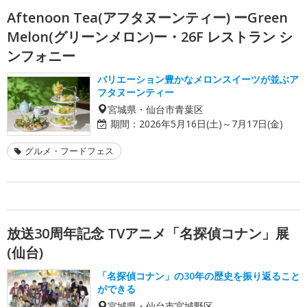
Aftenoon Tea(アフタヌーンティー) ーGreen
Melon(グリーンメロン)ー・26F レストラン シ
ンフォニー
バリエーション豊かなメロンスイーツが並ぶア
フタヌーンティー
宮城県・仙台市青葉区
期間：
2026年5月16日(土)～7月17日(金)
グルメ・フードフェス
放送30周年記念 TVアニメ「名探偵コナン」展
(仙台)
「名探偵コナン」の30年の歴史を振り返ること
ができる
宮城県・仙台市宮城野区