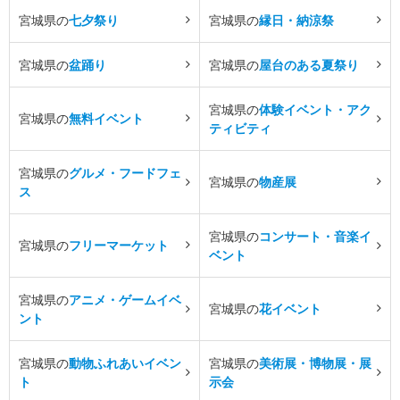
宮城県の
七夕祭り
宮城県の
縁日・納涼祭
宮城県の
盆踊り
宮城県の
屋台のある夏祭り
宮城県の
体験イベント・アク
宮城県の
無料イベント
ティビティ
宮城県の
グルメ・フードフェ
宮城県の
物産展
ス
宮城県の
コンサート・音楽イ
宮城県の
フリーマーケット
ベント
宮城県の
アニメ・ゲームイベ
宮城県の
花イベント
ント
宮城県の
動物ふれあいイベン
宮城県の
美術展・博物展・展
ト
示会