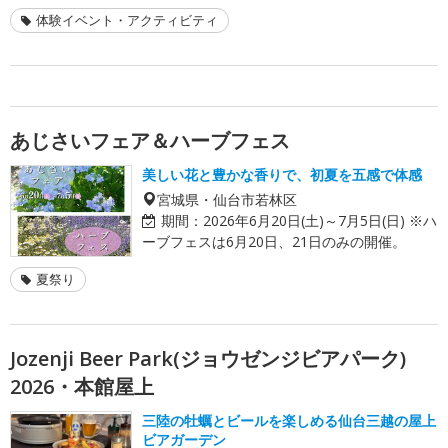
体験イベント・アクティビティ
あじさいフェア＆ハーブフェス
美しい花と豊かな香りで、初夏を五感で体感
宮城県・仙台市若林区
期間：
2026年6月20日(土)～7月5日(日) ※ハ
ーブフェスは6月20日、21日のみの開催。
夏祭り
Jozenji Beer Park(ジョウゼンジビアパーク)
2026・本館屋上
三陸の牡蠣とビールを楽しめる仙台三越の屋上
ビアガーデン