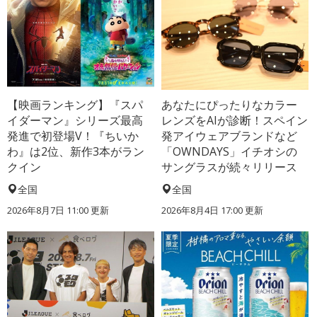
【映画ランキング】『スパ
あなたにぴったりなカラー
イダーマン』シリーズ最高
レンズをAIが診断！スペイン
発進で初登場V！『ちいか
発アイウェアブランドなど
わ』は2位、新作3本がラン
「OWNDAYS」イチオシの
クイン
サングラスが続々リリース
全国
全国
2026年8月7日 11:00
更新
2026年8月4日 17:00
更新