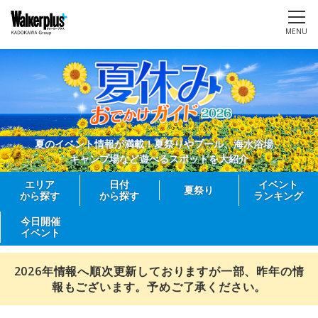
MENU
夏のイベント情報が満載！夏祭りやプール、海水浴場、
キャンプ場など遊べるスポットを大紹介
エリア
日付
イベント
夏祭り
から探す
から探す
ランキング
今日開催
イベント
2026年情報へ順次更新しておりますが一部、昨年の情
報もございます。予めご了承ください。