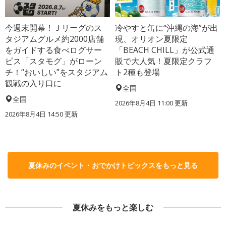
今週末開幕！Ｊリーグのス
冷やすと缶に“沖縄の海”が出
タジアムグルメ約2000店舗
現、オリオン夏限定
をガイドする食べログサー
「BEACH CHILL」が公式通
ビス「スタモグ」がローン
販で大人気！夏限定クラフ
チ！“おいしい”をスタジアム
ト2種も登場
観戦の入り口に
全国
全国
2026年8月4日 11:00
更新
2026年8月4日 14:50
更新
夏休みのイベント・おでかけトピックスをもっと見る
夏休みをもっと楽しむ