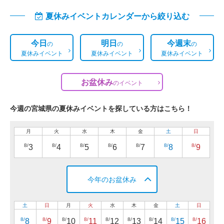
夏休みイベントカレンダーから絞り込む
今日
明日
今週末
の
の
の
夏休みイベント
夏休みイベント
夏休みイベント
お盆休み
の
イベント
今週の宮城県の夏休みイベントを探している方はこちら！
月
火
水
木
金
土
日
8/
8/
8/
8/
8/
8/
8/
3
4
5
6
7
8
9
今年のお盆休み
土
日
月
火
水
木
金
土
日
8/
8/
8/
8/
8/
8/
8/
8/
8/
8
9
10
11
12
13
14
15
16