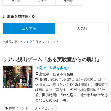
秋田県
山形県
福島県
順番を並び替える
エリア順
人気順
21
宮城県の夏イベント
件ヒットしました
リアル脱出ゲーム「ある実験室からの脱出」
20分で、世界を救え！
宮城県・仙台市青葉区
期間：
2026年5月29日(金)～8月30日(日) ※
休演日は水曜（ただし8/12は開演）。開演時間
は日によって異なる。各回開場は開演の10分
前。開演時間に遅れた場合、他の参加者の迷惑
となるため参加不可。
体験イベント・アクティビティ