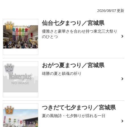
2026/08/07 更新
仙台七夕まつり／宮城県
1
優雅さと豪華さを合わせ持つ東北三大祭り
のひとつ
おがつ夏まつり／宮城県
2
雄勝の夏と鎮魂の祈り
つきだて七夕まつり／宮城県
3
夏の風物詩・七夕飾りが揺れる一日