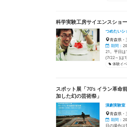
科学実験工房サイエンスショ
つめたいシ
青森県・
期間：
2
21。平日は1
(7/22～)は
体験イ
スポット展「70’s イラン革
加した幻の芸術祭」
演劇実験室
青森県・
期間：
2
日の場合は翌日