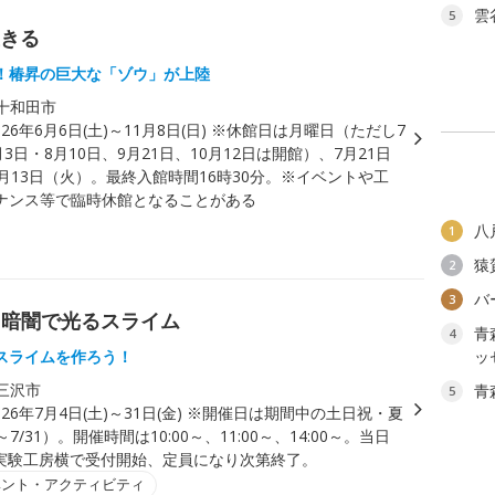
雲
5
生きる
！椿昇の巨大な「ゾウ」が上陸
十和田市
026年6月6日(土)～11月8日(日) ※休館日は月曜日（ただし7
月3日・8月10日、9月21日、10月12日は開館）、7月21日
月13日（火）。最終入館時間16時30分。※イベントや工
ナンス等で臨時休館となることがある
八
1
猿
2
バ
3
 暗闇で光るスライム
青
4
スライムを作ろう！
ッ
三沢市
青
5
026年7月4日(土)～31日(金) ※開催日は期間中の土日祝・夏
～7/31）。開催時間は10:00～、11:00～、14:00～。当日
科学実験工房横で受付開始、定員になり次第終了。
ベント・アクティビティ