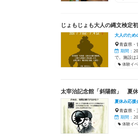
じょもじょも大人の縄文検定
大人のため
青森県・
期間：
2
で。施設は2
体験イ
太宰治記念館「斜陽館」 夏休み
夏休み応援企
青森県・
期間：
2
体験イ