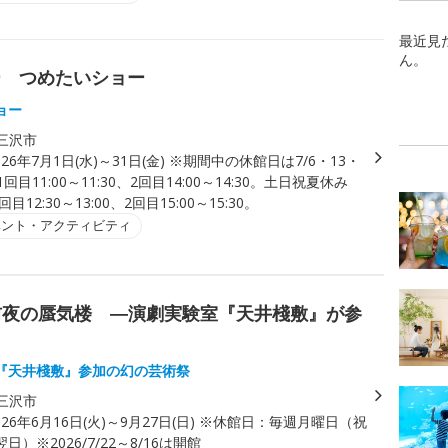
最近見
ん。
ー つめたいショー
ョー
三沢市
026年7月1日(水)～31日(金) ※期間中の休館日は7/6・13・
回目11:00～11:30、2回目14:00～14:30。土日祝夏休み
1回目12:30～13:00、2回目15:00～15:30。
ベント・アクティビティ
命前夜の蜃気楼 ―演劇実験室『天井棧敷』が参
『天井棧敷』参加の幻の芸術祭
三沢市
026年6月16日(火)～9月27日(日) ※休館日：毎週月曜日（祝
）※2026/7/22～8/16は開館