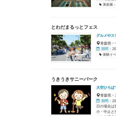
美術展
とわだまるっとフェス
グルメやス
青森県・
期間：
2
体験イ
うきうきサニーパーク
大空ひろば
青森県・
期間：
2
日の場合は
小・中止と