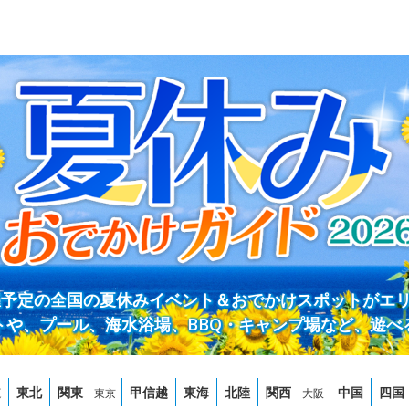
開催予定の全国の夏休みイベント＆おでかけスポットがエ
トや、プール、海水浴場、BBQ・キャンプ場など、遊べ
道
東北
関東
甲信越
東海
北陸
関西
中国
四国
東京
大阪