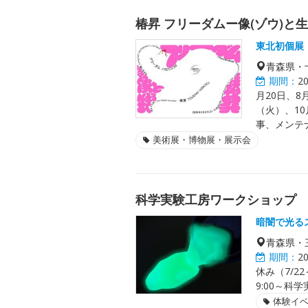
椿昇 フリーダムー像(ゾウ)と
東北初個展
青森県・
期間：
2
月20日、8
（火）、10
事、メンテ
美術展・博物展・展示会
科学実験工房ワークショップ
暗闇で光る
青森県・
期間：
2
休み（7/22
9:00～
体験イ