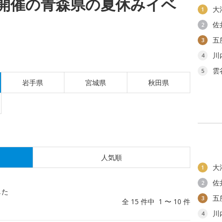
(土)開催の青森県の夏休みイベ
大
1
佐
2
五
3
川
4
雲
5
岩手県
宮城県
秋田県
人気順
大
1
佐
2
した
五
3
全 15 件中 1 〜 10 件
川
4