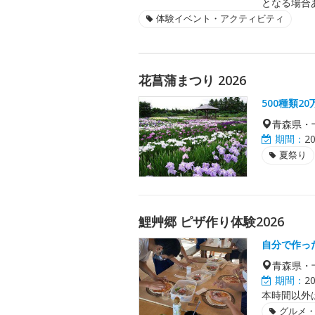
となる場合
体験イベント・アクティビティ
花菖蒲まつり 2026
500種類2
青森県・
期間：
2
夏祭り
鯉艸郷 ピザ作り体験2026
自分で作っ
青森県・
期間：
2
本時間以外
グルメ