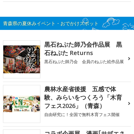
青森県の夏休みイベント・おでかけスポット
黒石ねぷた師乃会作品展 黒
石ねぷた Returns
黒石ねぷた師乃会 会員のねぷた絵作品展
農林水産省後援 五感で体
験、みらいをつくろう「木育
フェス2026」（青森）
自由研究に！全国で無料木育フェス開催
コラボ企画展 漫画｢サザエさ