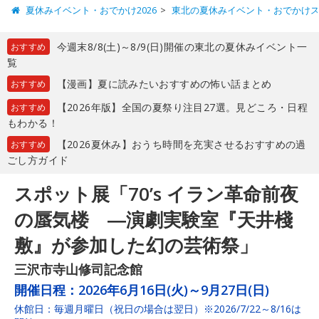
夏休みイベント・おでかけ2026
東北の夏休みイベント・おでかけ
今週末8/8(土)～8/9(日)開催の東北の夏休みイベント一
おすすめ
覧
【漫画】夏に読みたいおすすめの怖い話まとめ
おすすめ
【2026年版】全国の夏祭り注目27選。見どころ・日程
おすすめ
もわかる！
【2026夏休み】おうち時間を充実させるおすすめの過
おすすめ
ごし方ガイド
スポット展「70’s イラン革命前夜
の蜃気楼 ―演劇実験室『天井棧
敷』が参加した幻の芸術祭」
三沢市寺山修司記念館
開催日程：
2026年6月16日(火)～9月27日(日)
休館日：毎週月曜日（祝日の場合は翌日）※2026/7/22～8/16は