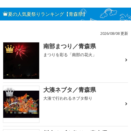
夏の人気夏祭りランキング【青森県】
2026/08/08 更新
南部まつり／青森県
1
まつりを彩る「南部の花火」
大湊ネブタ／青森県
2
大湊で行われるネブタ祭り