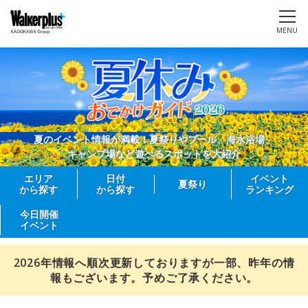
MENU
夏のイベント情報が満載！夏祭りやプール、海水浴場、
キャンプ場など遊べるスポットを大紹介
エリア
日付
イベント
夏祭り
から探す
から探す
ランキング
今日開催
イベント
2026年情報へ順次更新しておりますが一部、昨年の情
報もございます。予めご了承ください。