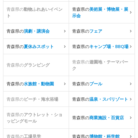
青森県の
動物ふれあいイベン
青森県の
美術展・博物展・展
ト
示会
青森県の
演劇・講演会
青森県の
フェア
青森県の
夏休みスポット
青森県の
キャンプ場・BBQ場
青森県の
遊園地・テーマパー
青森県の
グランピング
ク
青森県の
水族館・動物園
青森県の
プール
青森県の
ビーチ・海水浴場
青森県の
温泉・スパリゾート
青森県の
アウトレット・ショ
青森県の
商業施設・百貨店
ッピングモール
青森県の
工場見学
青森県の
博物館・科学館