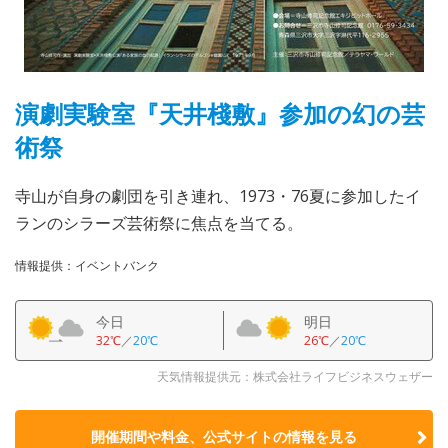
演劇実験室『天井棧敷』参加の幻の芸
術祭
寺山が自身の劇団を引き連れ、1973・76夏に参加したイ
ランのシラーズ芸術祭に焦点を当てる。
情報提供：イベントバンク
今日
明日
32℃
／
20℃
26℃
／
20℃
天気情報提供元：株式会社ライフビジネスウェザー
開催期間や料金、公式サイトの
情報を見る