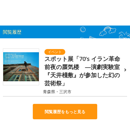
閲覧履歴
スポット展「70’s イラン革命
前夜の蜃気楼 ―演劇実験室
『天井棧敷』が参加した幻の
芸術祭」
青森県・三沢市
閲覧履歴をもっと見る