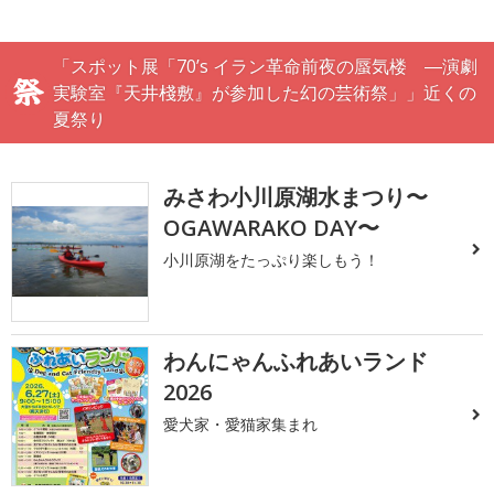
「スポット展「70’s イラン革命前夜の蜃気楼 ―演劇
実験室『天井棧敷』が参加した幻の芸術祭」」近くの
夏祭り
みさわ小川原湖水まつり〜
OGAWARAKO DAY〜
小川原湖をたっぷり楽しもう！
わんにゃんふれあいランド
2026
愛犬家・愛猫家集まれ