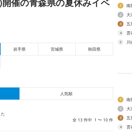
(水)開催の青森県の夏休みイベ
南
1
大
2
五
3
雲
4
川
5
岩手県
宮城県
秋田県
人気順
南
1
大
2
した
五
3
全 13 件中 1 〜 10 件
雲
4