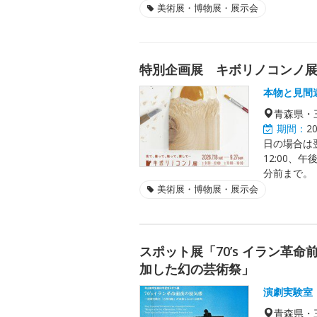
美術展・博物展・展示会
特別企画展 キボリノコンノ
本物と見間
青森県・
期間：
2
日の場合は翌
12:00、
分前まで。
美術展・博物展・展示会
スポット展「70’s イラン革
加した幻の芸術祭」
演劇実験室
青森県・