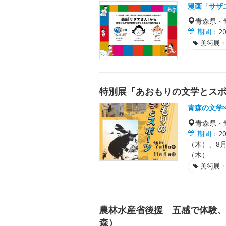
漫画「サザ
青森県・
期間：
2
美術展
特別展「あおもりの文学とス
青森の文学
青森県・
期間：
2
（木）、8月
（木）
美術展
農林水産省後援 五感で体験、
森）