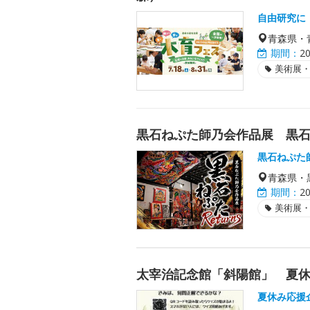
自由研究に
青森県・
期間：
2
美術展
黒石ねぷた師乃会作品展 黒石ねぷ
黒石ねぷた
青森県・
期間：
2
美術展
太宰治記念館「斜陽館」 夏休み
夏休み応援企