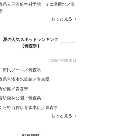
森県立三沢航空科学館 ミニ遊園地／青
県
もっと見る
夏の人気スポットランキング
【青森県】
2026/08/09 更新
戸市民プール／青森県
森県営浅虫水族館／青森県
賀公園／青森県
賀坊森林公園／青森県
くら野百貨店青森本店／青森県
もっと見る