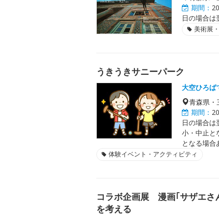
期間：
2
日の場合は翌日
美術展
うきうきサニーパーク
大空ひろば
青森県・
期間：
2
日の場合は
小・中止と
となる場合
体験イベント・アクティビティ
コラボ企画展 漫画｢サザエさ
を考える