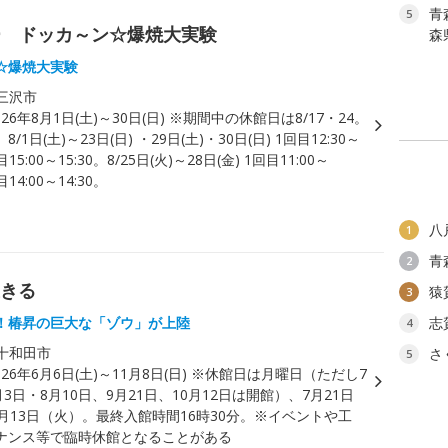
青
5
ー ドッカ～ン☆爆焼大実験
森
☆爆焼大実験
三沢市
026年8月1日(土)～30日(日) ※期間中の休館日は8/17・24。
/1日(土)～23日(日) ・29日(土)・30日(日) 1回目12:30～
目15:00～15:30。8/25日(火)～28日(金) 1回目11:00～
目14:00～14:30。
八
1
青
2
生きる
猿
3
！椿昇の巨大な「ゾウ」が上陸
志
4
十和田市
さ
5
026年6月6日(土)～11月8日(日) ※休館日は月曜日（ただし7
月3日・8月10日、9月21日、10月12日は開館）、7月21日
月13日（火）。最終入館時間16時30分。※イベントや工
ナンス等で臨時休館となることがある