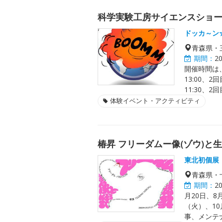
科学実験工房サイエンスショ
ドッカ～ン
青森県・
期間：
2
開催時間は、8
13:00、2回
11:30、2回
体験イベント・アクティビティ
椿昇 フリーダムー像(ゾウ)と
東北初個展
青森県・
期間：
2
月20日、8
（火）、10
事、メンテ