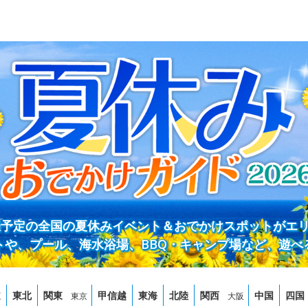
開催予定の全国の夏休みイベント＆おでかけスポットがエ
トや、プール、海水浴場、BBQ・キャンプ場など、遊べ
道
東北
関東
甲信越
東海
北陸
関西
中国
四国
東京
大阪