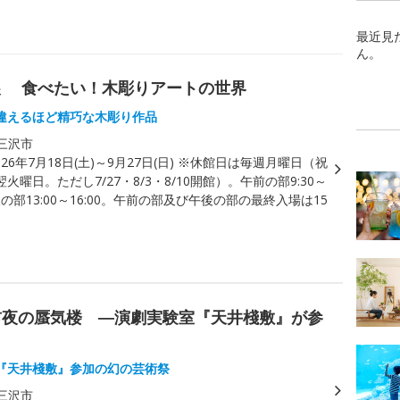
最近見
ん。
展 食べたい！木彫りアートの世界
違えるほど精巧な木彫り作品
三沢市
026年7月18日(土)～9月27日(日) ※休館日は毎週月曜日（祝
火曜日。ただし7/27・8/3・8/10開館）。午前の部9:30～
午後の部13:00～16:00。午前の部及び午後の部の最終入場は15
命前夜の蜃気楼 ―演劇実験室『天井棧敷』が参
『天井棧敷』参加の幻の芸術祭
三沢市