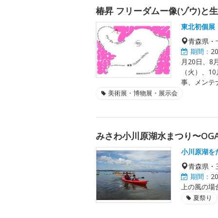
椿昇 フリーダムー像(ゾウ)と
東北初個展
青森県・
期間：
2
月20日、8
（火）、10
事、メンテ
美術展・博物展・展示会
みさわ小川原湖水まつり〜OGAW
小川原湖を
青森県・
期間：
2
上の風の場
夏祭り