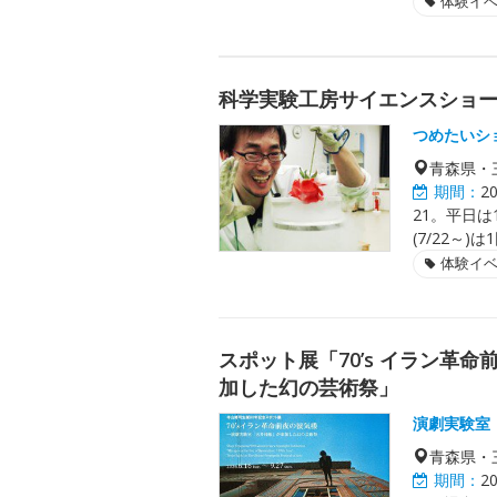
体験イ
科学実験工房サイエンスショ
つめたいシ
青森県・
期間：
2
21。平日は1
(7/22～)は
体験イ
スポット展「70’s イラン革
加した幻の芸術祭」
演劇実験室
青森県・
期間：
2