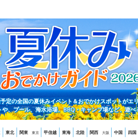
開催予定の全国の夏休みイベント＆おでかけスポットがエ
トや、プール、海水浴場、BBQ・キャンプ場など、遊べ
道
東北
関東
甲信越
東海
北陸
関西
中国
四国
東京
大阪