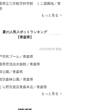
森県立三沢航空科学館 ミニ遊園地／青
県
もっと見る
夏の人気スポットランキング
【青森県】
2026/08/09 更新
戸市民プール／青森県
森県営浅虫水族館／青森県
賀公園／青森県
賀坊森林公園／青森県
くら野百貨店青森本店／青森県
もっと見る