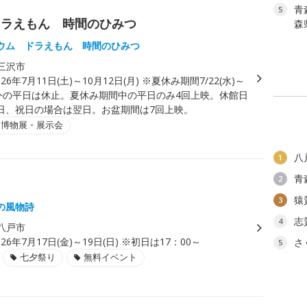
青
5
ドラえもん 時間のひみつ
森
ウム ドラえもん 時間のひみつ
三沢市
026年7月11日(土)～10月12日(月) ※夏休み期間7/22(水)～
)以外の平日は休止。夏休み期間中の平日のみ4回上映。休館日
日、祝日の場合は翌日。お盆期間は7回上映。
・博物展・展示会
八
1
青
2
猿
3
の風物詩
志
4
八戸市
026年7月17日(金)～19日(日) ※初日は17：00～
さ
5
七夕祭り
無料イベント