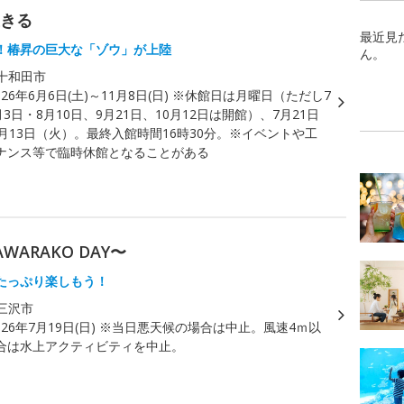
生きる
最近見
！椿昇の巨大な「ゾウ」が上陸
ん。
十和田市
026年6月6日(土)～11月8日(日) ※休館日は月曜日（ただし7
月3日・8月10日、9月21日、10月12日は開館）、7月21日
月13日（火）。最終入館時間16時30分。※イベントや工
ナンス等で臨時休館となることがある
ARAKO DAY〜
たっぷり楽しもう！
三沢市
026年7月19日(日) ※当日悪天候の場合は中止。風速4ｍ以
合は水上アクティビティを中止。