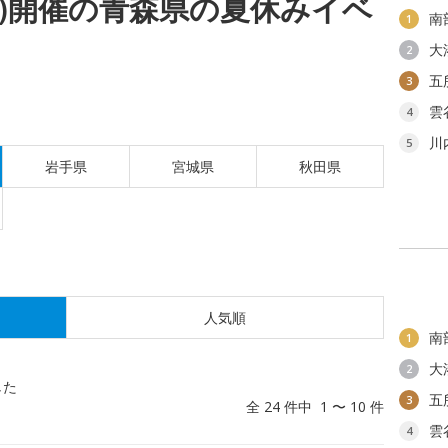
(日)開催の青森県の夏休みイベ
南
1
大
2
五
3
雲
4
川
5
岩手県
宮城県
秋田県
人気順
南
1
大
2
した
五
3
全 24 件中 1 〜 10 件
雲
4