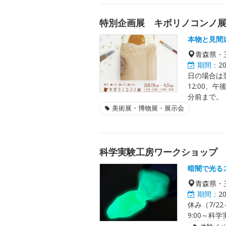
特別企画展 キボリノコンノ
本物と見間
青森県・
期間：
2
日の場合は翌
12:00、
分前まで。
美術展・博物展・展示会
科学実験工房ワークショップ
暗闇で光る
青森県・
期間：
2
休み（7/22
9:00～